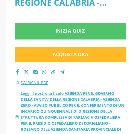
REGIONE CALABRIA -
AZIENDA ZERO -
AZIENDA ZERO - AVVISO
AVVISO PUBBLICO
PUBBLICO PER IL
INIZIA QUIZ
PER IL
CONFERIMENTO DI UN
CONFERIMENTO DI
INCARICO
ACQUISTA ORA
UN INCARICO
QUINQUENNALE DI
DIREZIONE DELLA
QUINQUENNALE DI
SCARICA IL PDF
STRUTTURA COMPLESSA DI
DIREZIONE DELLA
Leggi il nostro articolo AZIENDA PER IL GOVERNO
DELLA SANITA’ DELLA REGIONE CALABRIA - AZIENDA
FARMACIA OSPEDALIERA
ZERO - AVVISO PUBBLICO PER IL CONFERIMENTO DI UN
STRUTTURA
INCARICO QUINQUENNALE DI DIREZIONE DELLA
PER IL PRESIDIO
STRUTTURA COMPLESSA DI FARMACIA OSPEDALIERA
COMPLESSA DI
PER IL PRESIDIO OSPEDALIERO DI CORIGLIANO -
OSPEDALIERO DI
ROSSANO DELL’AZIENDA SANITARIA PROVINCIALE DI