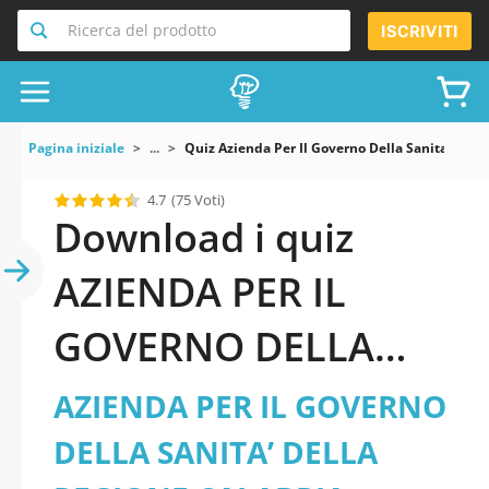
Ricerca del prodotto
ISCRIVITI
Pagina iniziale
...
Quiz Azienda Per Il Governo Della Sanita Dell
4.7
(75 Voti)
Download i quiz
AZIENDA PER IL
GOVERNO DELLA
SANITA’ DELLA
AZIENDA PER IL GOVERNO
REGIONE CALABRIA -
DELLA SANITA’ DELLA