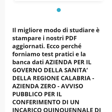
COSENZA - Calabria -
Azienda per il
Governo della Sanità
Il migliore modo di studiare è
stampare i nostri PDF
della Regione
aggiornati. Ecco perché
Calabria_Azienda_Zer
forniamo test pratici e la
banca dati AZIENDA PER IL
o pdf versione 2026
GOVERNO DELLA SANITA’
DELLA REGIONE CALABRIA -
aggiornati
AZIENDA ZERO - AVVISO
PUBBLICO PER IL
CONFERIMENTO DI UN
INCARICO QUINQUENNALE DI