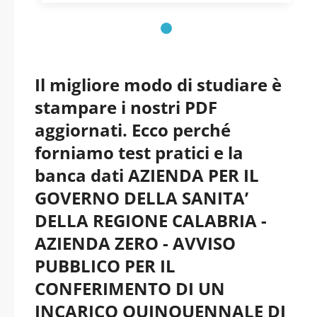
Azienda per il
Governo della Sanità
della Regione
Il migliore modo di studiare è
stampare i nostri PDF
Calabria_Azienda_Zer
aggiornati. Ecco perché
o pdf versione 2026
forniamo test pratici e la
banca dati AZIENDA PER IL
aggiornati
GOVERNO DELLA SANITA’
DELLA REGIONE CALABRIA -
AZIENDA ZERO - AVVISO
PUBBLICO PER IL
CONFERIMENTO DI UN
INCARICO QUINQUENNALE DI