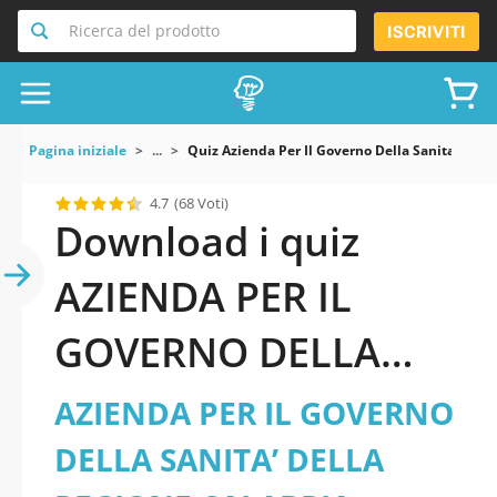
Ricerca del prodotto
ISCRIVITI
Pagina iniziale
...
Quiz Azienda Per Il Governo Della Sanita Della
4.7
(68 Voti)
Download i quiz
AZIENDA PER IL
GOVERNO DELLA
SANITA’ DELLA
AZIENDA PER IL GOVERNO
REGIONE CALABRIA -
DELLA SANITA’ DELLA