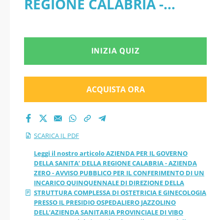
REGIONE CALABRIA -
AZIENDA ZERO -
AZIENDA ZERO - AVVISO
AVVISO PUBBLICO
PUBBLICO PER IL
INIZIA QUIZ
PER IL
CONFERIMENTO DI UN
CONFERIMENTO DI
INCARICO
ACQUISTA ORA
UN INCARICO
QUINQUENNALE DI
DIREZIONE DELLA
QUINQUENNALE DI
SCARICA IL PDF
STRUTTURA COMPLESSA DI
DIREZIONE DELLA
Leggi il nostro articolo AZIENDA PER IL GOVERNO
DELLA SANITA’ DELLA REGIONE CALABRIA - AZIENDA
OSTETRICIA E
ZERO - AVVISO PUBBLICO PER IL CONFERIMENTO DI UN
STRUTTURA
INCARICO QUINQUENNALE DI DIREZIONE DELLA
GINECOLOGIA PRESSO IL
STRUTTURA COMPLESSA DI OSTETRICIA E GINECOLOGIA
COMPLESSA DI
PRESSO IL PRESIDIO OSPEDALIERO JAZZOLINO
PRESIDIO OSPEDALIERO
DELL’AZIENDA SANITARIA PROVINCIALE DI VIBO