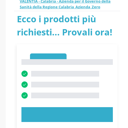
VALENTIA - Calabria - Azienda per il Governo della
OSTETRICIA E
JAZZOLINO DELL’AZIENDA
Sanità della Regione Calabria_Azienda_Zero
SANITARIA PROVINCIALE
Ecco i prodotti più
GINECOLOGIA
DI VIBO VALENTIA -
richiesti... Provali ora!
PRESSO IL PRESIDIO
Calabria - Azienda per il
OSPEDALIERO
Governo della Sanità della
1
JAZZOLINO
1
Regione
DELL’AZIENDA
Calabria_Azienda_Zero -
SANITARIA
PDF
PROVINCIALE DI VIBO
PROVA ORA!
VALENTIA - Calabria -