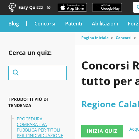
Easy Quizzz
blog
Concorsi
Patenti
Abilitazioni
Forz
Pagina iniziale
Concorsi
Cerca un quiz:
Concorsi R
tutto per 
I PRODOTTI PIÙ DI
Regione Cala
TENDENZA
PROCEDURA
COMPARATIVA
Acqu
PUBBLICA PER TITOLI
INIZIA QUIZ
PER L’INDIVIDUAZIONE