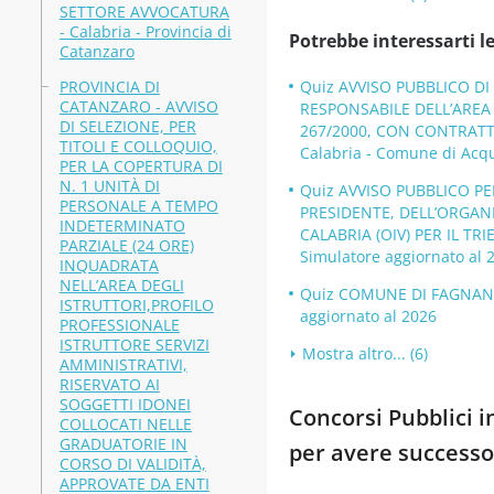
SETTORE AVVOCATURA
- Calabria - Provincia di
Potrebbe interessarti le
Catanzaro
PROVINCIA DI
Quiz AVVISO PUBBLICO D
CATANZARO - AVVISO
RESPONSABILE DELL’AREA F
DI SELEZIONE, PER
267/2000, CON CONTRATT
TITOLI E COLLOQUIO,
Calabria - Comune di Acqu
PER LA COPERTURA DI
N. 1 UNITÀ DI
Quiz AVVISO PUBBLICO P
PERSONALE A TEMPO
PRESIDENTE, DELL’ORGAN
INDETERMINATO
CALABRIA (OIV) PER IL TRIE
PARZIALE (24 ORE)
Simulatore aggiornato al 
INQUADRATA
NELL’AREA DEGLI
Quiz COMUNE DI FAGNANO 
ISTRUTTORI,PROFILO
aggiornato al 2026
PROFESSIONALE
ISTRUTTORE SERVIZI
Mostra altro... (6)
AMMINISTRATIVI,
RISERVATO AI
SOGGETTI IDONEI
Concorsi Pubblici i
COLLOCATI NELLE
GRADUATORIE IN
per avere successo
CORSO DI VALIDITÀ,
APPROVATE DA ENTI