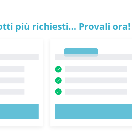
tti più richiesti... Provali ora!
1
1
ORA!
PROVA ORA!