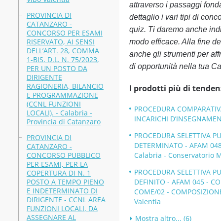
attraverso i passaggi fond
PROVINCIA DI
dettaglio i vari tipi di con
CATANZARO -
quiz. Ti daremo anche indic
CONCORSO PER ESAMI
RISERVATO, AI SENSI
modo efficace. Alla fine de
DELL’ART. 28, COMMA
anche gli strumenti per a
1-BIS, D.L. N. 75/2023,
di opportunità nella tua Ca
PER UN POSTO DA
DIRIGENTE
RAGIONERIA, BILANCIO
I prodotti più di tenden
E PROGRAMMAZIONE
(CCNL FUNZIONI
PROCEDURA COMPARATIVA P
LOCALI). - Calabria -
INCARICHI D’INSEGNAMENTO
Provincia di Catanzaro
PROCEDURA SELETTIVA PU
PROVINCIA DI
DETERMINATO - AFAM 048
CATANZARO -
CONCORSO PUBBLICO
Calabria - Conservatorio 
PER ESAMI, PER LA
PROCEDURA SELETTIVA PU
COPERTURA DI N. 1
POSTO A TEMPO PIENO
DEFINITO - AFAM 045 - 
E INDETERMINATO DI
COME/02 - COMPOSIZIONE 
DIRIGENTE - CCNL AREA
Valentia
FUNZIONI LOCALI, DA
ASSEGNARE AL
Mostra altro... (6)