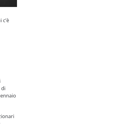
i c’è
i
 di
gennaio
zionari
9