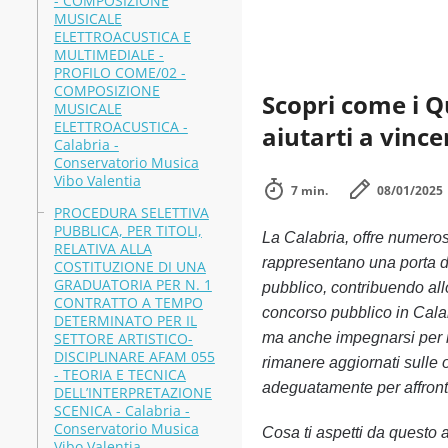
- COMPOSIZIONE
MUSICALE
ELETTROACUSTICA E
MULTIMEDIALE -
PROFILO COME/02 -
COMPOSIZIONE
Scopri come i Q
MUSICALE
ELETTROACUSTICA -
aiutarti a vince
Calabria -
Conservatorio Musica
Vibo Valentia
7 min.
08/01/2025
PROCEDURA SELETTIVA
PUBBLICA, PER TITOLI,
La Calabria, offre numerose
RELATIVA ALLA
rappresentano una porta d’
COSTITUZIONE DI UNA
GRADUATORIA PER N. 1
pubblico, contribuendo all
CONTRATTO A TEMPO
concorso pubblico in Calab
DETERMINATO PER IL
SETTORE ARTISTICO-
ma anche impegnarsi per il 
DISCIPLINARE AFAM 055
rimanere aggiornati sulle o
- TEORIA E TECNICA
adeguatamente per affront
DELL’INTERPRETAZIONE
SCENICA - Calabria -
Conservatorio Musica
Cosa ti aspetti da questo a
Vibo Valentia