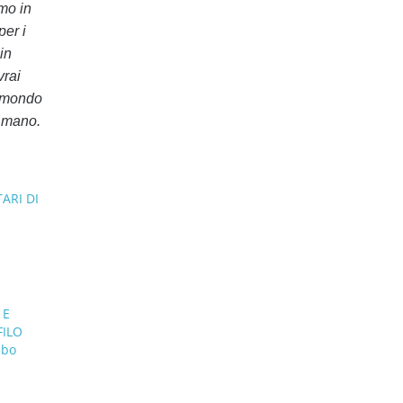
mo in
per i
in
vrai
n mondo
i mano.
ARI DI
 E
FILO
ibo