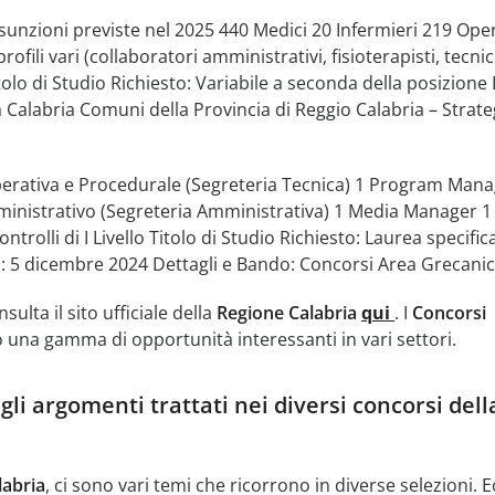
sunzioni previste nel 2025 440 Medici 20 Infermieri 219 Ope
rofili vari (collaboratori amministrativi, fisioterapisti, tecnic
itolo di Studio Richiesto: Variabile a seconda della posizione 
 Calabria Comuni della Provincia di Reggio Calabria – Strate
perativa e Procedurale (Segreteria Tecnica) 1 Program Mana
inistrativo (Segreteria Amministrativa) 1 Media Manager 1
trolli di I Livello Titolo di Studio Richiesto: Laurea specific
: 5 dicembre 2024 Dettagli e Bando: Concorsi Area Grecani
sulta il sito ufficiale della
Regione Calabria
qui
. I
Concorsi
 una gamma di opportunità interessanti in vari settori.
gli argomenti trattati nei diversi concorsi dell
labria
, ci sono vari temi che ricorrono in diverse selezioni. 