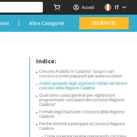
IT
Accedi
zioni
Altre Categorie
ISCRIVITI
Indice:
Concorsi Pubblici in Calabria": Scopri i vari
concorsi e come prepararti per avere successo
Analisi generale degli argomenti trattati nei diversi
concorsi della Regione Calabria
Quali sono i passi generali per registrarsi e
programmare i vari esami del concorso Regione
Calabria?
Formati degli Esami per i Concorsi della Regione
Calabria
Perché dovresti partecipare ai Concorsi Regione
Calabria
Come superare l’esame preparando con Easy-