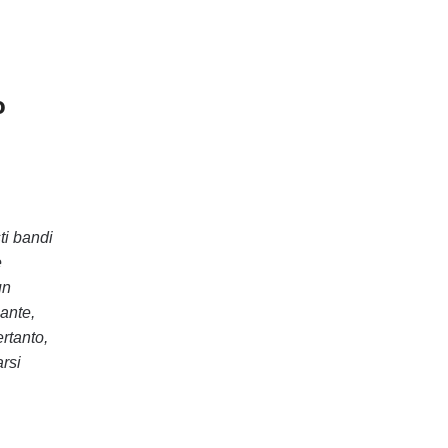
o
ti bandi
e
un
cante,
ertanto,
arsi