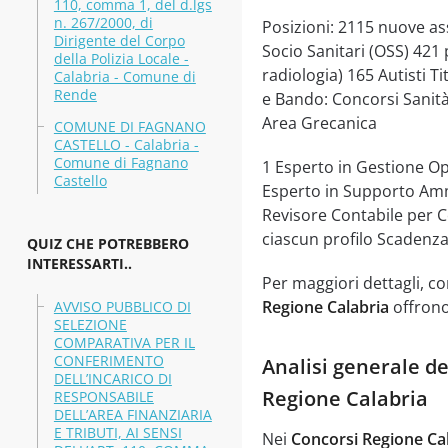
110, comma 1, del d.lgs
n. 267/2000, di
Posizioni: 2115 nuove as
Dirigente del Corpo
Socio Sanitari (OSS) 421 p
della Polizia Locale -
radiologia) 165 Autisti T
Calabria - Comune di
Rende
e Bando: Concorsi Sanità
Area Grecanica
COMUNE DI FAGNANO
CASTELLO - Calabria -
Comune di Fagnano
1 Esperto in Gestione O
Castello
Esperto in Supporto Amm
Revisore Contabile per Con
ciascun profilo Scadenza
QUIZ CHE POTREBBERO
INTERESSARTI..
Per maggiori dettagli, con
Regione Calabria
offrono
AVVISO PUBBLICO DI
SELEZIONE
COMPARATIVA PER IL
CONFERIMENTO
Analisi generale de
DELL’INCARICO DI
Regione Calabria
RESPONSABILE
DELL’AREA FINANZIARIA
E TRIBUTI, AI SENSI
Nei
Concorsi Regione Ca