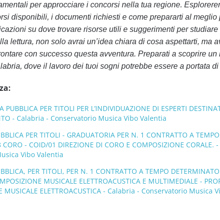
amentali per approcciare i concorsi nella tua regione. Esplorere
corsi disponibili, i documenti richiesti e come prepararti al meglio 
azioni su dove trovare risorse utili e suggerimenti per studiare 
lla lettura, non solo avrai un’idea chiara di cosa aspettarti, ma a
ffrontare con successo questa avventura. Preparati a scoprire u
labria, dove il lavoro dei tuoi sogni potrebbe essere a portata d
za:
UBBLICA PER TITOLI PER L’INDIVIDUAZIONE DI ESPERTI DESTINAT
 - Calabria - Conservatorio Musica Vibo Valentia
BBLICA PER TITOLI - GRADUATORIA PER N. 1 CONTRATTO A TEMPO
 CORO - COID/01 DIREZIONE DI CORO E COMPOSIZIONE CORALE. -
Musica Vibo Valentia
BBLICA, PER TITOLI, PER N. 1 CONTRATTO A TEMPO DETERMINATO
COMPOSIZIONE MUSICALE ELETTROACUSTICA E MULTIMEDIALE - PRO
MUSICALE ELETTROACUSTICA - Calabria - Conservatorio Musica V