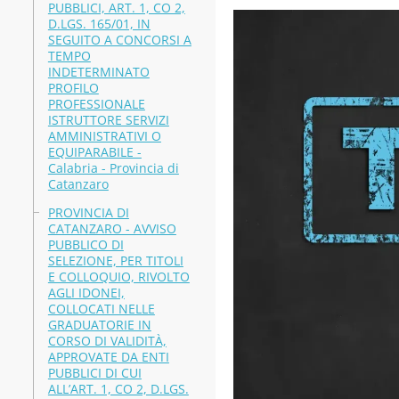
PUBBLICI, ART. 1, CO 2,
D.LGS. 165/01, IN
SEGUITO A CONCORSI A
TEMPO
INDETERMINATO
PROFILO
PROFESSIONALE
ISTRUTTORE SERVIZI
AMMINISTRATIVI O
EQUIPARABILE -
Calabria - Provincia di
Catanzaro
PROVINCIA DI
CATANZARO - AVVISO
PUBBLICO DI
SELEZIONE, PER TITOLI
E COLLOQUIO, RIVOLTO
AGLI IDONEI,
COLLOCATI NELLE
GRADUATORIE IN
CORSO DI VALIDITÀ,
APPROVATE DA ENTI
PUBBLICI DI CUI
ALL’ART. 1, CO 2, D.LGS.