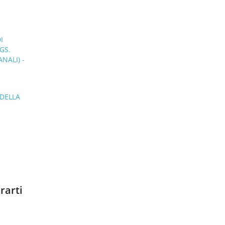
I
GS.
NALI) -
 DELLA
rarti