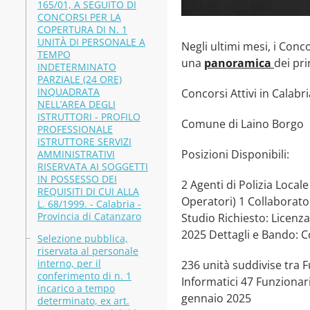
165/01, A SEGUITO DI
CONCORSI PER LA
COPERTURA DI N. 1
UNITÀ DI PERSONALE A
Negli ultimi mesi, i Conc
TEMPO
una
panoramica
dei pri
INDETERMINATO
PARZIALE (24 ORE)
INQUADRATA
Concorsi Attivi in Calabri
NELL’AREA DEGLI
ISTRUTTORI - PROFILO
Comune di Laino Borgo
PROFESSIONALE
ISTRUTTORE SERVIZI
Posizioni Disponibili:
AMMINISTRATIVI
RISERVATA AI SOGGETTI
IN POSSESSO DEI
2 Agenti di Polizia Locale
REQUISITI DI CUI ALLA
Operatori) 1 Collaborato
L. 68/1999. - Calabria -
Provincia di Catanzaro
Studio Richiesto: Licenz
2025 Dettagli e Bando: 
Selezione pubblica,
riservata al personale
interno, per il
236 unità suddivise tra F
conferimento di n. 1
Informatici 47 Funzionar
incarico a tempo
gennaio 2025
determinato, ex art.