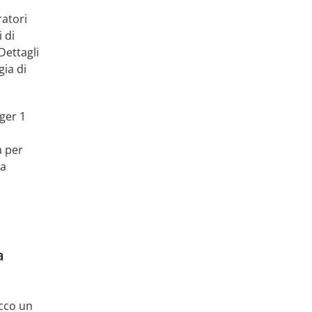
ratori
i di
Dettagli
gia di
ger 1
a per
ca
a
Ecco un