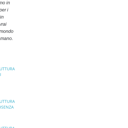
mo in
per i
in
vrai
n mondo
i mano.
O
RUTTURA
I
O
RUTTURA
COSENZA
O