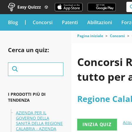
Easy Quizzz
blog
Concorsi
Patenti
Abilitazioni
Forz
Pagina iniziale
Concorsi
Cerca un quiz:
Concorsi R
tutto per 
I PRODOTTI PIÙ DI
Regione Cala
TENDENZA
AZIENDA PER IL
GOVERNO DELLA
Acqu
SANITÀ DELLA REGIONE
INIZIA QUIZ
CALABRIA - AZIENDA