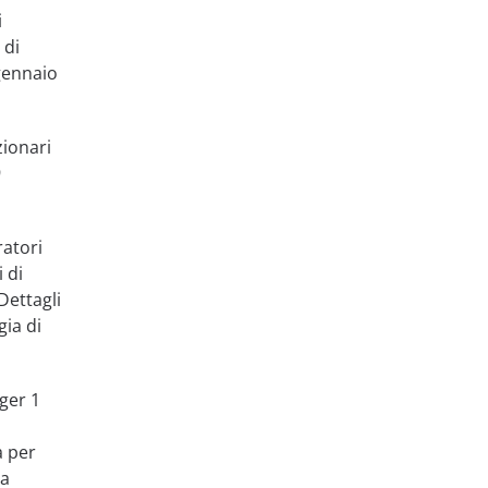
i
 di
gennaio
zionari
9
ratori
i di
Dettagli
gia di
ger 1
a per
ca