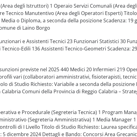
 (Area degli Istruttori) 1 Operaio Servizi Comunali (Area degl
re Tecnico Manutentivo (Area degli Operatori Esperti) Titolo
a Media o Diploma, a seconda della posizione Scadenza: 19 
Comune di Laino Borgo
unzionari e Assistenti Tecnici 23 Funzionari Statistici 30 Fun
i Tecnico-Edili 136 Assistenti Tecnico-Geometri Scadenza: 2
sunzioni previste nel 2025 440 Medici 20 Infermieri 219 Ope
rofili vari (collaboratori amministrativi, fisioterapisti, tecnic
itolo di Studio Richiesto: Variabile a seconda della posizione 
 Calabria Comuni della Provincia di Reggio Calabria – Strate
perativa e Procedurale (Segreteria Tecnica) 1 Program Mana
inistrativo (Segreteria Amministrativa) 1 Media Manager 1
trolli di I Livello Titolo di Studio Richiesto: Laurea specific
: 5 dicembre 2024 Dettagli e Bando: Concorsi Area Grecani