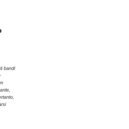
o
ti bandi
e
un
cante,
ertanto,
arsi