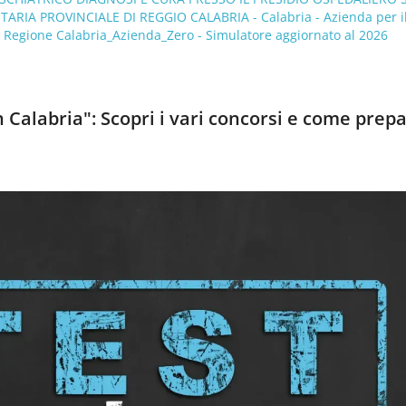
TARIA PROVINCIALE DI REGGIO CALABRIA - Calabria - Azienda per i
a Regione Calabria_Azienda_Zero - Simulatore aggiornato al 2026
n Calabria": Scopri i vari concorsi e come prepa