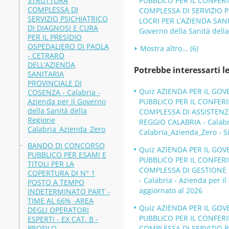
STRUTTURA
PUBBLICO PER IL CONFER
COMPLESSA DI
COMPLESSA DI SERVIZIO P
SERVIZIO PSICHIATRICO
LOCRI PER L’AZIENDA SANI
DI DIAGNOSI E CURA
Governo della Sanità dell
PER IL PRESIDIO
OSPEDALIERO DI PAOLA
Mostra altro... (6)
- CETRARO
DELL’AZIENDA
Potrebbe interessarti le
SANITARIA
PROVINCIALE DI
Quiz AZIENDA PER IL GOV
COSENZA - Calabria -
Azienda per il Governo
PUBBLICO PER IL CONFER
della Sanità della
COMPLESSA DI ASSISTENZA
Regione
REGGIO CALABRIA - Calabri
Calabria_Azienda_Zero
Calabria_Azienda_Zero - S
BANDO DI CONCORSO
Quiz AZIENDA PER IL GOV
PUBBLICO PER ESAMI E
PUBBLICO PER IL CONFER
TITOLI PER LA
COMPLESSA DI GESTIONE 
COPERTURA DI N° 1
- Calabria - Azienda per i
POSTO A TEMPO
aggiornato al 2026
INDETERMINATO PART -
TIME AL 66% -AREA
Quiz AZIENDA PER IL GOV
DEGLI OPERATORI
PUBBLICO PER IL CONFER
ESPERTI - EX CAT. B -
PROFILO
COMPLESSA DI SERVIZIO P