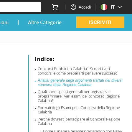
IT
Accedi
zioni
Altre Categorie
ISCRIVITI
Indice:
Concorsi Pubblici in Calabria": Scopri i vari
concorsi e come prepararti per avere successo
Analisi generale degli argomenti trattati nei diversi
concorsi della Regione Calabria
Quali sono i passi generali per registrarsi e
programmare i vari esami del concorso Regione
Calabria?
Formati degli Esami per i Concorsi della Regione
Calabria
Perché dovresti partecipare ai Concorsi Regione
Calabria
Come superare l’esame preparando con Easy-