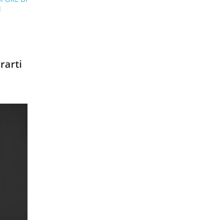
l
rarti