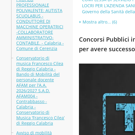
PROFESSIONALE
LOCRI PER L’AZIENDA SANI
POLIVALENTE: AUTISTA
Governo della Sanità dell
SCUOLABUS -
CONDUTTORE DI
Mostra altro... (6)
MACCHINE OPERATRICI
-COLLABORATORE
AMMINISTRATIVO-
Concorsi Pubblici i
CONTABILE. - Calabria -
per avere successo
Comune di Cerenzia
Conservatorio di
musica Francesco Cilea
di Reggio Calabria -
Bando di Mobilità del
personale docente
AFAM per l’A.A.
2026/2027 S.A.D.
AFAM004 -
Contrabbasso -
Calabria -
Conservatorio di
Musica ‘Francesco Cilea’
di Reggio Calabria
Avviso di mobilità