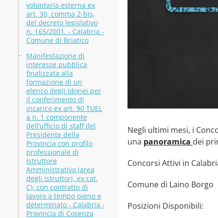
volontaria esterna ex
art. 30, comma 2-bis,
del decreto legislativo
n. 165/2001. - Calabria -
Comune di Briatico
Manifestazione di
interesse pubblica
finalizzata alla
formazione di un
elenco degli idonei per
il conferimento di
incarico ex art. 90 TUEL
a n. 1 componente
dell’ufficio di staff del
Negli ultimi mesi, i Conc
Presidente della
una
panoramica
dei pri
Provincia con profilo
professionale di
Istruttore
Concorsi Attivi in Calabri
Amministrativo (area
degli istruttori, ex cat.
Comune di Laino Borgo
C), con contratto di
lavoro a tempo pieno e
determinato - Calabria -
Posizioni Disponibili:
Provincia di Cosenza