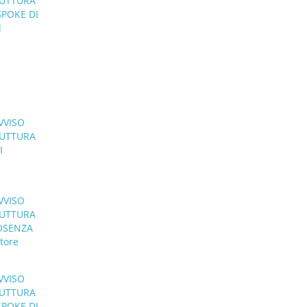
RUTTURA
SPOKE DI
l
VVISO
RUTTURA
I
VVISO
RUTTURA
COSENZA
atore
VVISO
RUTTURA
SPOKE DI