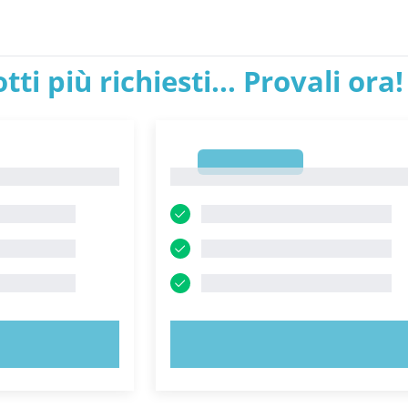
tti più richiesti... Provali ora!
1
1
ORA!
PROVA ORA!