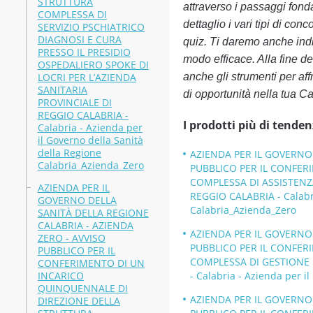
STRUTTURA
attraverso i passaggi fond
COMPLESSA DI
dettaglio i vari tipi di con
SERVIZIO PSCHIATRICO
DIAGNOSI E CURA
quiz. Ti daremo anche indic
PRESSO IL PRESIDIO
modo efficace. Alla fine de
OSPEDALIERO SPOKE DI
LOCRI PER L’AZIENDA
anche gli strumenti per a
SANITARIA
di opportunità nella tua Ca
PROVINCIALE DI
REGGIO CALABRIA -
I prodotti più di tenden
Calabria - Azienda per
il Governo della Sanità
della Regione
AZIENDA PER IL GOVERNO 
Calabria_Azienda_Zero
PUBBLICO PER IL CONFER
COMPLESSA DI ASSISTENZA
AZIENDA PER IL
REGGIO CALABRIA - Calabri
GOVERNO DELLA
Calabria_Azienda_Zero
SANITÀ DELLA REGIONE
CALABRIA - AZIENDA
AZIENDA PER IL GOVERNO 
ZERO - AVVISO
PUBBLICO PER IL CONFER
PUBBLICO PER IL
COMPLESSA DI GESTIONE 
CONFERIMENTO DI UN
INCARICO
- Calabria - Azienda per i
QUINQUENNALE DI
AZIENDA PER IL GOVERNO 
DIREZIONE DELLA