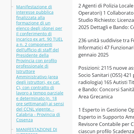
2 Agenti di Polizia Locale
Manifestazione di
interesse pubblica
Operatori) 1 Collaborato
finalizzata alla
Studio Richiesto: Licenz
formazione di un
2025 Dettagli e Bando: 
elenco degli idonei per
il conferimento di
incarico ex art. 90 TUEL
236 unità suddivise tra F
a n. 2 componenti
Informatici 47 Funzionar
dell’ufficio di staff del
gennaio 2025
Presidente della
Provincia con profilo
professionale di
Posizioni: 2115 nuove as
Istruttore
Socio Sanitari (OSS) 421 p
Amministrativo (area
radiologia) 165 Autisti T
degli istruttori, ex cat.
C), con contratto di
e Bando: Concorsi Sanità
lavoro a tempo parziale
Area Grecanica
e determinato (n. 18
ore settimanali) ai sensi
del CCNL vigente. -
1 Esperto in Gestione O
Calabria - Provincia di
Esperto in Supporto Amm
Cosenza
Revisore Contabile per Con
MANIFESTAZIONE DI
ciascun profilo Scadenza