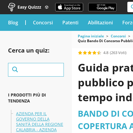
Easy Quizzz
blog
Concorsi
Patenti
Abilitazioni
Forz
Pagina iniziale
Concorsi
Quiz Bando Di Concorso Pubblic
Cerca un quiz:
4.8
(263 Voti)
Guida prat
pubblico p
tempo ind
I PRODOTTI PIÙ DI
TENDENZA
66,67% di n
BANDO DI CO
AZIENDA PER IL
GOVERNO DELLA
amministra
COPERTURA A
SANITÀ DELLA REGIONE
CALABRIA - AZIENDA