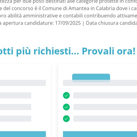
tezza per due posti destinati alle categorie protette in conf
ede del concorso è il Comune di Amantea in Calabria dove i ca
ro abilità amministrative e contabili contribuendo attivame
a apertura candidature: 17/09/2025 | Data chiusura candid
tti più richiesti... Provali ora!
1
1