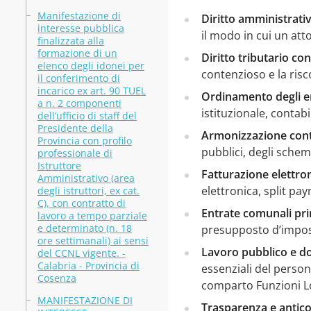
Manifestazione di
Diritto amministrati
interesse pubblica
il modo in cui un att
finalizzata alla
formazione di un
Diritto tributario co
elenco degli idonei per
contenzioso e la risc
il conferimento di
incarico ex art. 90 TUEL
Ordinamento degli en
a n. 2 componenti
istituzionale, contabi
dell’ufficio di staff del
Presidente della
Armonizzazione conta
Provincia con profilo
pubblici, degli schemi
professionale di
Istruttore
Fatturazione elettron
Amministrativo (area
elettronica, split pa
degli istruttori, ex cat.
C), con contratto di
Entrate comunali pri
lavoro a tempo parziale
e determinato (n. 18
presupposto d’imposta
ore settimanali) ai sensi
Lavoro pubblico e do
del CCNL vigente. -
Calabria - Provincia di
essenziali del person
Cosenza
comparto Funzioni Lo
MANIFESTAZIONE DI
Trasparenza e antic