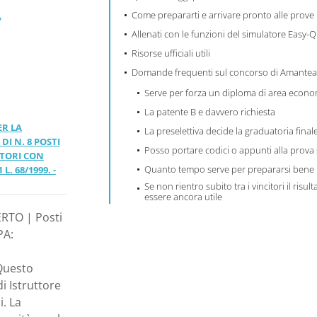
Come prepararti e arrivare pronto alle prove
Allenati con le funzioni del simulatore Easy-Q
Risorse ufficiali utili
Domande frequenti sul concorso di Amante
Serve per forza un diploma di area econo
999. -
La patente B e davvero richiesta
ER LA
La preselettiva decide la graduatoria final
I N. 8 POSTI
Posso portare codici o appunti alla prova 
TTORI CON
Quanto tempo serve per prepararsi bene
L. 68/1999. -
Se non rientro subito tra i vincitori il risul
essere ancora utile
ERTO | Posti
PA:
Questo
i Istruttore
. La