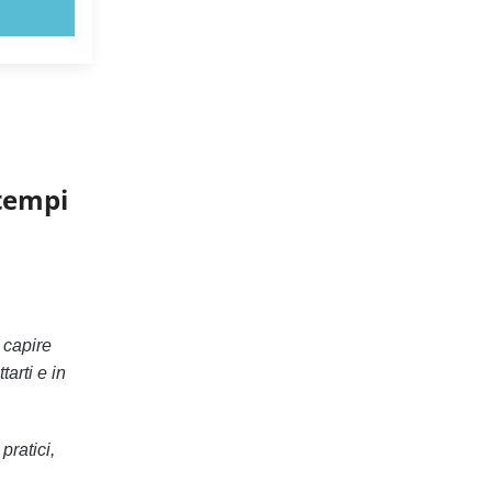
 tempi
 capire
arti e in
pratici,