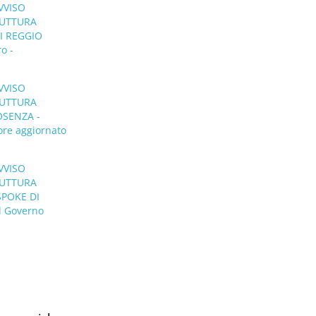
VVISO
RUTTURA
I REGGIO
o -
VVISO
RUTTURA
OSENZA -
ore aggiornato
VVISO
RUTTURA
SPOKE DI
l Governo