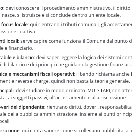
vo
: devi conoscere il procedimento amministrativo, il diritto
o nasce, si istruisce e si conclude dentro un ente locale.
n focus locale
: qui rientrano i tributi comunali, gli accertament
ossione coattiva.
ti locali
: serve capire come funziona il Comune dal punto di
le e finanziario.
bile e bilancio
: devi saper leggere la logica dei sistemi cont
 di bilancio e dei principi che guidano la gestione finanziari
ica e meccanismi fiscali operativi
: il bando richiama anche 
yment e reverse charge, quindi non basta la teoria generale.
ncipali
: devi studiare in modo ordinato IMU e TARI, con atte
, ai soggetti passivi, all’accertamento e alla riscossione.
veri del dipendente
: rientrano diritti, doveri, responsabilit
ale della pubblica amministrazione, insieme ai punti principa
cali.
orruzione
: qui conta sapere come si collegano pubblicita, ac