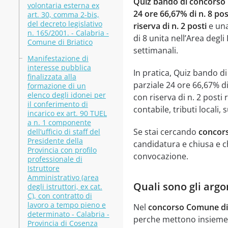
Quiz bando di concorso 
volontaria esterna ex
24 ore 66,67% di n. 8 pos
art. 30, comma 2-bis,
del decreto legislativo
riserva di n. 2 posti
e una
n. 165/2001. - Calabria -
di 8 unita nell’Area degl
Comune di Briatico
settimanali.
Manifestazione di
interesse pubblica
In pratica, Quiz bando d
finalizzata alla
parziale 24 ore 66,67% di 
formazione di un
elenco degli idonei per
con riserva di n. 2 posti
il conferimento di
contabile, tributi locali, 
incarico ex art. 90 TUEL
a n. 1 componente
Se stai cercando
concor
dell’ufficio di staff del
Presidente della
candidatura e chiusa e ch
Provincia con profilo
convocazione.
professionale di
Istruttore
Amministrativo (area
Quali sono gli argo
degli istruttori, ex cat.
C), con contratto di
lavoro a tempo pieno e
Nel
concorso Comune di
determinato - Calabria -
perche mettono insieme n
Provincia di Cosenza