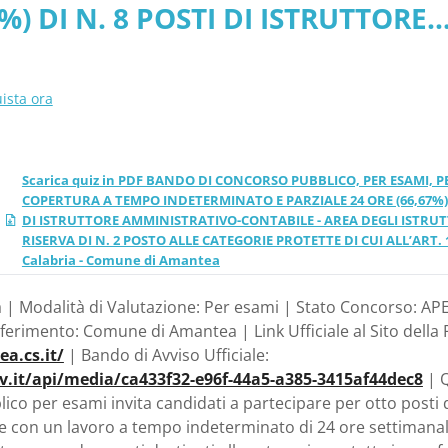
%) DI N. 8 POSTI DI ISTRUTTORE
 con riserva di n. 2 posti
IVO-CONTABILE - AREA DEGLI
ON RISERVA DI N. 2 POSTO ALLE
ista ora
TETTE DI CUI ALL’ART. 1 L. 68/1
omune di Amantea
Scarica quiz in PDF BANDO DI CONCORSO PUBBLICO, PER ESAMI, P
COPERTURA A TEMPO INDETERMINATO E PARZIALE 24 ORE (66,67%) D
DI ISTRUTTORE AMMINISTRATIVO-CONTABILE - AREA DEGLI ISTRU
RISERVA DI N. 2 POSTO ALLE CATEGORIE PROTETTE DI CUI ALL’ART. 1 
Calabria - Comune di Amantea
a | Modalità di Valutazione: Per esami | Stato Concorso: AP
Riferimento: Comune di Amantea | Link Ufficiale al Sito della 
a.cs.it/
| Bando di Avviso Ufficiale:
ov.it/api/media/ca433f32-e96f-44a5-a385-3415af44dec8
| 
co per esami invita candidati a partecipare per otto posti d
 con un lavoro a tempo indeterminato di 24 ore settimanali