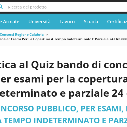
Ricerca del prodotto
e Armate
Università
Lavoro
Scuola
Certifica
Concorsi Regione Calabria
o Per Esami Per La Copertura A Tempo Indeterminato E Parziale 24 Ore 6667 D
ica al Quiz bando di con
er esami per la copertur
eterminato e parziale 24 
. 8 posti di istruttore
NCORSO PUBBLICO, PER ESAMI, 
tivo contabile, area degl
 TEMPO INDETERMINATO E PARZ