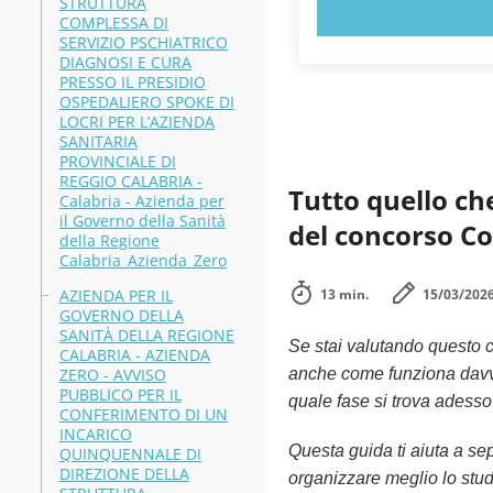
STRUTTURA
PROVA
COMPLESSA DI
SERVIZIO PSCHIATRICO
DIAGNOSI E CURA
PRESSO IL PRESIDIO
OSPEDALIERO SPOKE DI
LOCRI PER L’AZIENDA
SANITARIA
PROVINCIALE DI
REGGIO CALABRIA -
Tutto quello che
Calabria - Azienda per
il Governo della Sanità
del concorso C
della Regione
Calabria_Azienda_Zero
AZIENDA PER IL
13 min.
15/03/202
GOVERNO DELLA
SANITÀ DELLA REGIONE
Se stai valutando questo c
CALABRIA - AZIENDA
ZERO - AVVISO
anche come funziona davver
PUBBLICO PER IL
quale fase si trova adesso 
CONFERIMENTO DI UN
INCARICO
Questa guida ti aiuta a sepa
QUINQUENNALE DI
DIREZIONE DELLA
organizzare meglio lo stud