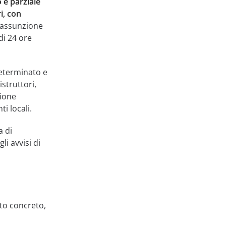
 e parziale
i, con
’assunzione
di 24 ore
determinato e
istruttori,
tione
ti locali.
a di
i avvisi di
to concreto,