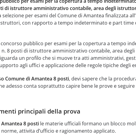
pubblico per esami per la copertura a tempo indeterminato
ti di istruttore amministrativo contabile, area degli istruttor
 selezione per esami del Comune di Amantea finalizzata all
i Istruttori, con rapporto a tempo indeterminato e part time 
i concorso pubblico per esami per la copertura a tempo in
n. 8 posti di istruttore amministrativo contabile, area degli 
 riguarda un profilo che si muove tra atti amministrativi, ges
supporto agli uffici e applicazione delle regole tipiche degli en
so Comune di Amantea 8 posti
, devi sapere che la procedur
e adesso conta soprattutto capire bene le prove e seguire gl
menti principali della prova
 Amantea 8 posti
le materie ufficiali formano un blocco mol
orme, attivita d’ufficio e ragionamento applicato.