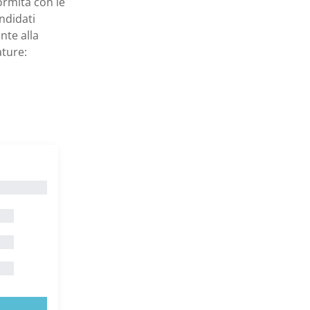
ormità con le
ndidati
nte alla
ature: