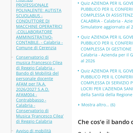
Quiz AZIENDA PER IL GOV
PROFESSIONALE
PUBBLICO PER IL CONFER
POLIVALENTE: AUTISTA
COMPLESSA DI ASSISTENZA
SCUOLABUS -
CONDUTTORE DI
CALABRIA - Calabria - Azie
MACCHINE OPERATRICI
Simulatore aggiornato al 
-COLLABORATORE
AMMINISTRATIVO-
Quiz AZIENDA PER IL GOV
CONTABILE. - Calabria -
PUBBLICO PER IL CONFER
Comune di Cerenzia
COMPLESSA DI GESTIONE 
Calabria - Azienda per il
Conservatorio di
al 2026
musica Francesco Cilea
di Reggio Calabria -
Quiz AZIENDA PER IL GOV
Bando di Mobilità del
PUBBLICO PER IL CONFER
personale docente
COMPLESSA DI SERVIZIO P
AFAM per l’A.A.
LOCRI PER L’AZIENDA SANI
2026/2027 S.A.D.
AFAM004 -
della Sanità della Region
Contrabbasso -
Mostra altro... (6)
Calabria -
Conservatorio di
Musica ‘Francesco Cilea’
Che cos’e il bando
di Reggio Calabria
Avviso di mobilità