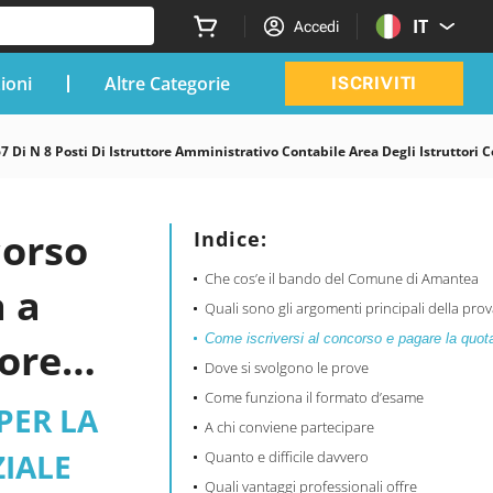
IT
Accedi
zioni
Altre Categorie
ISCRIVITI
i N 8 Posti Di Istruttore Amministrativo Contabile Area Degli Istruttori C
corso
Indice:
Che cos’e il bando del Comune di Amantea
a a
Quali sono gli argomenti principali della pro
Come iscriversi al concorso e pagare la quot
ore
Dove si svolgono le prove
Come funziona il formato d’esame
PER LA
A chi conviene partecipare
i
IALE
Quanto e difficile davvero
Quali vantaggi professionali offre