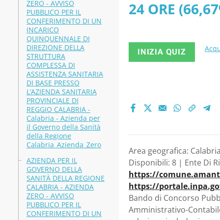
ZERO - AVVISO
24 ORE (66,67
istruttori,
PUBBLICO PER IL
CONFERIMENTO DI UN
AMMINISTRAT
INCARICO
QUINQUENNALE DI
ISTRUTTORI C
DIREZIONE DELLA
Acqu
INIZIA QUIZ
STRUTTURA
COMPLESSA DI
CATEGORIE PRO
ASSISTENZA SANITARIA
DI BASE PRESSO
Calabria - C
L’AZIENDA SANITARIA
PROVINCIALE DI
REGGIO CALABRIA -
Calabria - Azienda per
il Governo della Sanità
della Regione
Calabria_Azienda_Zero
Area geografica: Calabri
AZIENDA PER IL
Disponibili: 8 | Ente Di 
GOVERNO DELLA
https://comune.amante
SANITÀ DELLA REGIONE
https://portale.inpa.g
CALABRIA - AZIENDA
ZERO - AVVISO
Bando di Concorso Pubbli
PUBBLICO PER IL
Amministrativo-Contabile
CONFERIMENTO DI UN