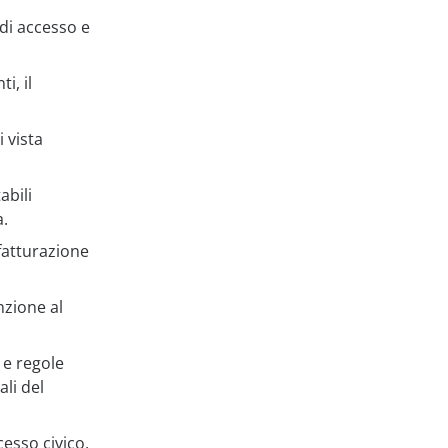
 di accesso e
i, il
 vista
abili
a.
fatturazione
nzione al
a e regole
li del
cesso civico,