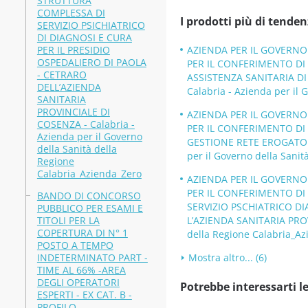
STRUTTURA
COMPLESSA DI
I prodotti più di tenden
SERVIZIO PSICHIATRICO
DI DIAGNOSI E CURA
PER IL PRESIDIO
AZIENDA PER IL GOVERNO 
OSPEDALIERO DI PAOLA
PER IL CONFERIMENTO DI
- CETRARO
ASSISTENZA SANITARIA DI
DELL’AZIENDA
Calabria - Azienda per il
SANITARIA
PROVINCIALE DI
AZIENDA PER IL GOVERNO 
COSENZA - Calabria -
PER IL CONFERIMENTO DI
Azienda per il Governo
GESTIONE RETE EROGATORI
della Sanità della
per il Governo della Sani
Regione
Calabria_Azienda_Zero
AZIENDA PER IL GOVERNO 
PER IL CONFERIMENTO DI
BANDO DI CONCORSO
SERVIZIO PSCHIATRICO DI
PUBBLICO PER ESAMI E
TITOLI PER LA
L’AZIENDA SANITARIA PROVI
COPERTURA DI N° 1
della Regione Calabria_A
POSTO A TEMPO
INDETERMINATO PART -
Mostra altro... (6)
TIME AL 66% -AREA
DEGLI OPERATORI
Potrebbe interessarti le
ESPERTI - EX CAT. B -
PROFILO