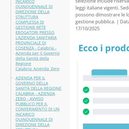
selezione include riserva
INCARICO
QUINQUENNALE DI
leggi italiane vigenti. S
DIREZIONE DELLA
possono dimostrare le lo
STRUTTURA
gestione pubblica. | Dat
COMPLESSA DI
GESTIONE RETE
17/10/2025
EROGATORI PRESSO
L’AZIENDA SANITARIA
PROVINCIALE DI
Ecco i prodo
COSENZA - Calabria -
Azienda per il Governo
della Sanità della
Regione
Calabria_Azienda_Zero
1
1
AZIENDA PER IL
GOVERNO DELLA
SANITÀ DELLA REGIONE
CALABRIA - AZIENDA
ZERO - AVVISO
PUBBLICO PER IL
CONFERIMENTO DI UN
INCARICO
QUINQUENNALE DI
DIREZIONE DELLA