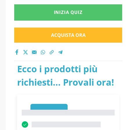
INIZIA QUIZ
ACQUISTA ORA
Ecco i prodotti più
richiesti... Provali ora!
1
1