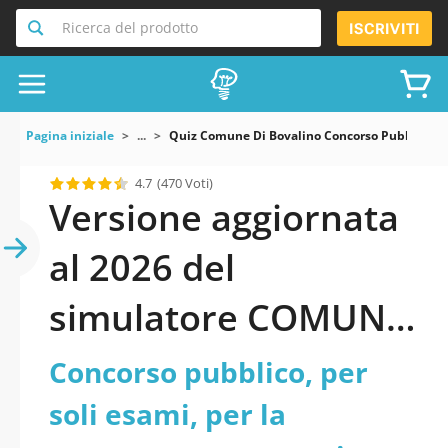
Ricerca del prodotto
ISCRIVITI
Pagina iniziale
...
Quiz Comune Di Bovalino Concorso Pubblico Per
4.7
(470 Voti)
Versione aggiornata
al 2026 del
simulatore COMUNE
DI BOVALINO:
Concorso pubblico, per
Concorso pubblico,
soli esami, per la