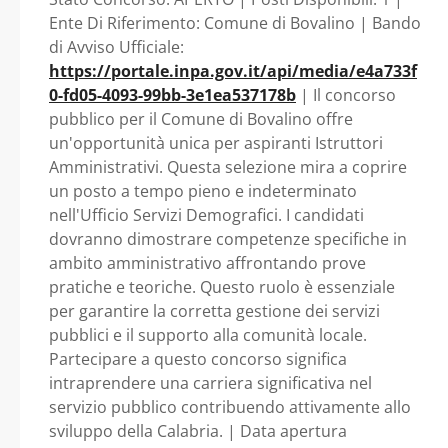
Affari Generali ufficio
Ente Di Riferimento: Comune di Bovalino | Bando
di Avviso Ufficiale:
Servizi Demografici -
https://portale.inpa.gov.it/api/media/e4a733f
0-fd05-4093-99bb-3e1ea537178b
| Il concorso
Calabria - Comune di
pubblico per il Comune di Bovalino offre
un'opportunità unica per aspiranti Istruttori
Bovalino
Amministrativi. Questa selezione mira a coprire
un posto a tempo pieno e indeterminato
nell'Ufficio Servizi Demografici. I candidati
dovranno dimostrare competenze specifiche in
ambito amministrativo affrontando prove
pratiche e teoriche. Questo ruolo è essenziale
per garantire la corretta gestione dei servizi
pubblici e il supporto alla comunità locale.
Partecipare a questo concorso significa
intraprendere una carriera significativa nel
servizio pubblico contribuendo attivamente allo
sviluppo della Calabria. | Data apertura