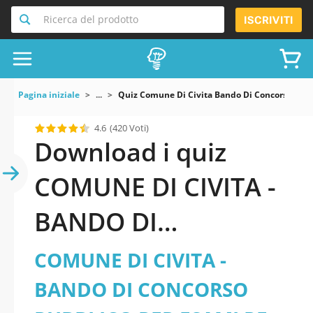
Ricerca del prodotto
ISCRIVITI
Pagina iniziale
...
Quiz Comune Di Civita Bando Di Concorso Pubbl
4.6
(420 Voti)
Download i quiz
COMUNE DI CIVITA -
BANDO DI
CONCORSO
COMUNE DI CIVITA -
PUBBLICO PER ESAMI
BANDO DI CONCORSO