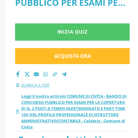
PUBBLICO PER ESAMI PER
PER LA COPERTURA
LA COPERTURA DI N. 2
DI N. 2 POSTI A
POSTI A TEMPO
INIZIA QUIZ
TEMPO
INDETERMINATO E PART-
INDETERMINATO E
TIME 12H NEL PROFILO
ACQUISTA ORA
PART-TIME 12H NEL
PROFESSIONALE DI
ISTRUTTORE
PROFILO
SCARICA IL PDF
AMMINISTRATIVO/CONTA
PROFESSIONALE DI
Leggi il nostro articolo COMUNE DI CIVITA - BANDO DI
CONCORSO PUBBLICO PER ESAMI PER LA COPERTURA
BILE - Calabria - Comune
DI N. 2 POSTI A TEMPO INDETERMINATO E PART-TIME
ISTRUTTORE
12H NEL PROFILO PROFESSIONALE DI ISTRUTTORE
di Civita - PDF
AMMINISTRATIVO/CONTABILE - Calabria - Comune di
AMMINISTRATIVO/C
Civita