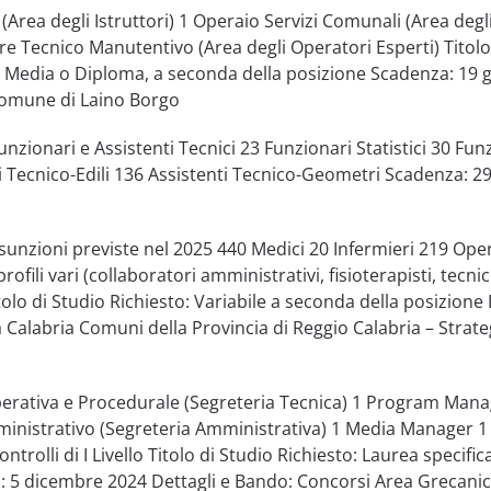
 (Area degli Istruttori) 1 Operaio Servizi Comunali (Area degl
re Tecnico Manutentivo (Area degli Operatori Esperti) Titolo
a Media o Diploma, a seconda della posizione Scadenza: 19 
Comune di Laino Borgo
unzionari e Assistenti Tecnici 23 Funzionari Statistici 30 Fun
i Tecnico-Edili 136 Assistenti Tecnico-Geometri Scadenza: 2
sunzioni previste nel 2025 440 Medici 20 Infermieri 219 Ope
rofili vari (collaboratori amministrativi, fisioterapisti, tecnic
itolo di Studio Richiesto: Variabile a seconda della posizione 
 Calabria Comuni della Provincia di Reggio Calabria – Strate
perativa e Procedurale (Segreteria Tecnica) 1 Program Mana
inistrativo (Segreteria Amministrativa) 1 Media Manager 1
trolli di I Livello Titolo di Studio Richiesto: Laurea specific
: 5 dicembre 2024 Dettagli e Bando: Concorsi Area Grecani