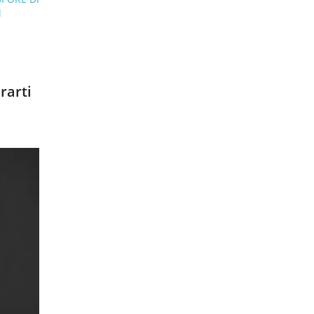
l
rarti