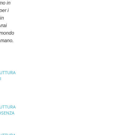
mo in
per i
in
vrai
n mondo
i mano.
O
RUTTURA
I
O
RUTTURA
COSENZA
O