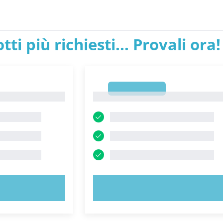
tti più richiesti... Provali ora!
1
1
ORA!
PROVA ORA!