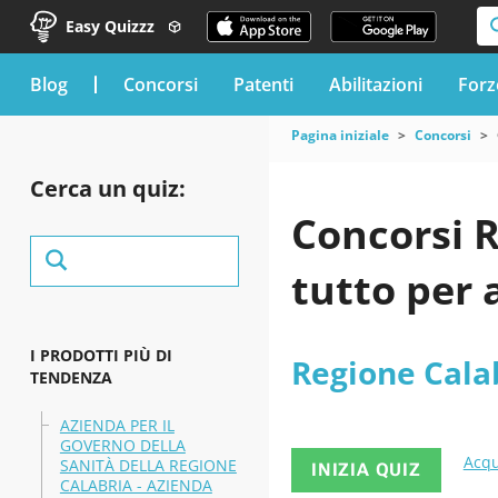
Easy Quizzz
blog
Concorsi
Patenti
Abilitazioni
Forz
Pagina iniziale
Concorsi
Cerca un quiz:
Concorsi R
tutto per 
I PRODOTTI PIÙ DI
Regione Cala
TENDENZA
AZIENDA PER IL
GOVERNO DELLA
Acqu
SANITÀ DELLA REGIONE
INIZIA QUIZ
CALABRIA - AZIENDA