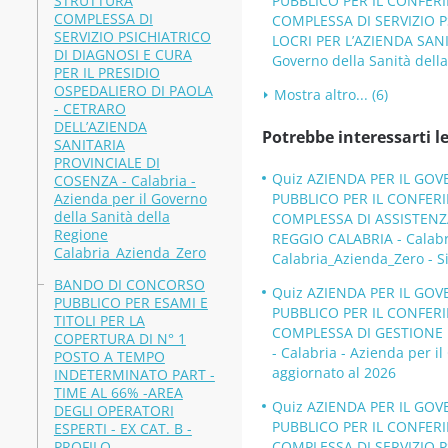
STRUTTURA
PUBBLICO PER IL CONFER
COMPLESSA DI
COMPLESSA DI SERVIZIO P
SERVIZIO PSICHIATRICO
LOCRI PER L’AZIENDA SANI
DI DIAGNOSI E CURA
Governo della Sanità dell
PER IL PRESIDIO
OSPEDALIERO DI PAOLA
Mostra altro... (6)
- CETRARO
DELL’AZIENDA
Potrebbe interessarti le
SANITARIA
PROVINCIALE DI
Quiz AZIENDA PER IL GOV
COSENZA - Calabria -
Azienda per il Governo
PUBBLICO PER IL CONFER
della Sanità della
COMPLESSA DI ASSISTENZA
Regione
REGGIO CALABRIA - Calabri
Calabria_Azienda_Zero
Calabria_Azienda_Zero - S
BANDO DI CONCORSO
Quiz AZIENDA PER IL GOV
PUBBLICO PER ESAMI E
PUBBLICO PER IL CONFER
TITOLI PER LA
COMPLESSA DI GESTIONE 
COPERTURA DI N° 1
- Calabria - Azienda per i
POSTO A TEMPO
aggiornato al 2026
INDETERMINATO PART -
TIME AL 66% -AREA
Quiz AZIENDA PER IL GOV
DEGLI OPERATORI
PUBBLICO PER IL CONFER
ESPERTI - EX CAT. B -
PROFILO
COMPLESSA DI SERVIZIO P