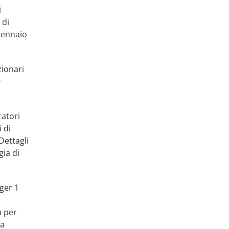
i
 di
gennaio
zionari
9
ratori
i di
Dettagli
gia di
ger 1
a per
ca