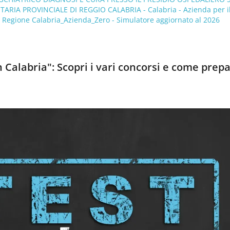
TARIA PROVINCIALE DI REGGIO CALABRIA - Calabria - Azienda per i
a Regione Calabria_Azienda_Zero - Simulatore aggiornato al 2026
n Calabria": Scopri i vari concorsi e come prepa