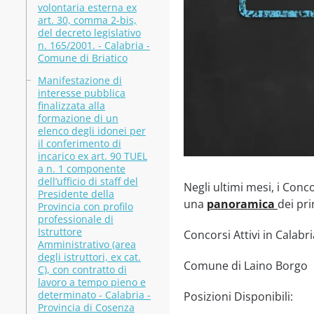
volontaria esterna ex
art. 30, comma 2-bis,
del decreto legislativo
n. 165/2001. - Calabria -
Comune di Briatico
Manifestazione di
interesse pubblica
finalizzata alla
formazione di un
elenco degli idonei per
il conferimento di
incarico ex art. 90 TUEL
a n. 1 componente
dell’ufficio di staff del
Negli ultimi mesi, i Conc
Presidente della
una
panoramica
dei pri
Provincia con profilo
professionale di
Istruttore
Concorsi Attivi in Calabri
Amministrativo (area
degli istruttori, ex cat.
Comune di Laino Borgo
C), con contratto di
lavoro a tempo pieno e
determinato - Calabria -
Posizioni Disponibili:
Provincia di Cosenza