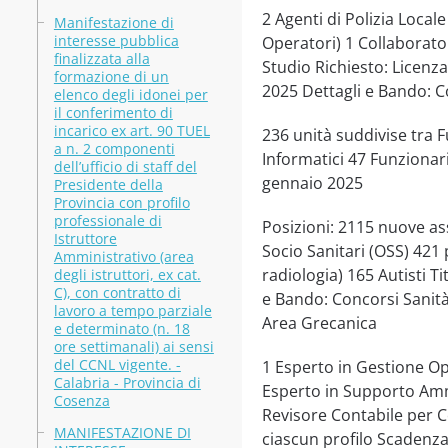
2 Agenti di Polizia Locale
Manifestazione di
interesse pubblica
Operatori) 1 Collaborato
finalizzata alla
Studio Richiesto: Licenz
formazione di un
2025 Dettagli e Bando: 
elenco degli idonei per
il conferimento di
incarico ex art. 90 TUEL
236 unità suddivise tra F
a n. 2 componenti
Informatici 47 Funzionar
dell’ufficio di staff del
gennaio 2025
Presidente della
Provincia con profilo
professionale di
Posizioni: 2115 nuove as
Istruttore
Socio Sanitari (OSS) 421 p
Amministrativo (area
radiologia) 165 Autisti T
degli istruttori, ex cat.
C), con contratto di
e Bando: Concorsi Sanità
lavoro a tempo parziale
Area Grecanica
e determinato (n. 18
ore settimanali) ai sensi
del CCNL vigente. -
1 Esperto in Gestione O
Calabria - Provincia di
Esperto in Supporto Amm
Cosenza
Revisore Contabile per Con
MANIFESTAZIONE DI
ciascun profilo Scadenza