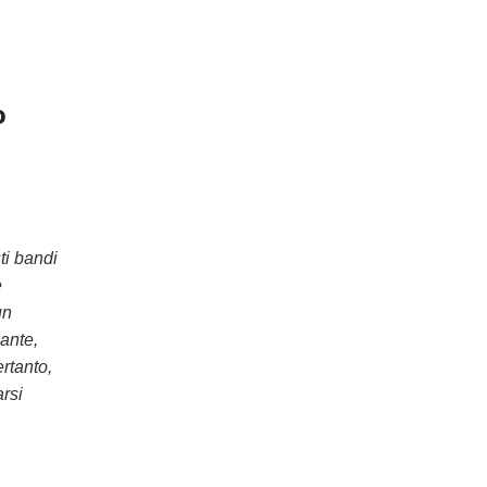
o
ti bandi
e
un
cante,
ertanto,
arsi