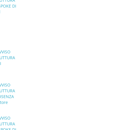
RUTTURA
SPOKE DI
l
VVISO
RUTTURA
I
VVISO
RUTTURA
COSENZA
atore
VVISO
RUTTURA
SPOKE DI