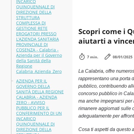
INCARICO
QUINQUENNALE DI
DIREZIONE DELLA
STRUTTURA
COMPLESSA DI
GESTIONE RETE
Scopri come i Q
EROGATORI PRESSO
aiutarti a vince
L’AZIENDA SANITARIA
PROVINCIALE DI
COSENZA - Calabria -
Azienda per il Governo
7 min.
08/01/2025
della Sanità della
Regione
Calabria_Azienda_Zero
La Calabria, offre numerose
rappresentano una porta d’
AZIENDA PER IL
GOVERNO DELLA
pubblico, contribuendo all
SANITÀ DELLA REGIONE
concorso pubblico in Calab
CALABRIA - AZIENDA
ma anche impegnarsi per il 
ZERO - AVVISO
PUBBLICO PER IL
rimanere aggiornati sulle o
CONFERIMENTO DI UN
adeguatamente per affront
INCARICO
QUINQUENNALE DI
DIREZIONE DELLA
Cosa ti aspetti da questo a