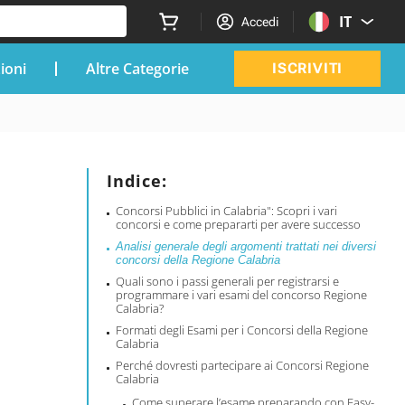
IT
Accedi
zioni
Altre Categorie
ISCRIVITI
Indice:
Concorsi Pubblici in Calabria": Scopri i vari
concorsi e come prepararti per avere successo
Analisi generale degli argomenti trattati nei diversi
concorsi della Regione Calabria
Quali sono i passi generali per registrarsi e
programmare i vari esami del concorso Regione
Calabria?
Formati degli Esami per i Concorsi della Regione
Calabria
Perché dovresti partecipare ai Concorsi Regione
Calabria
Come superare l’esame preparando con Easy-