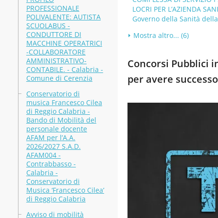
PROFESSIONALE
LOCRI PER L’AZIENDA SANI
POLIVALENTE: AUTISTA
Governo della Sanità dell
SCUOLABUS -
CONDUTTORE DI
Mostra altro... (6)
MACCHINE OPERATRICI
-COLLABORATORE
AMMINISTRATIVO-
Concorsi Pubblici i
CONTABILE. - Calabria -
per avere successo
Comune di Cerenzia
Conservatorio di
musica Francesco Cilea
di Reggio Calabria -
Bando di Mobilità del
personale docente
AFAM per l’A.A.
2026/2027 S.A.D.
AFAM004 -
Contrabbasso -
Calabria -
Conservatorio di
Musica ‘Francesco Cilea’
di Reggio Calabria
Avviso di mobilità