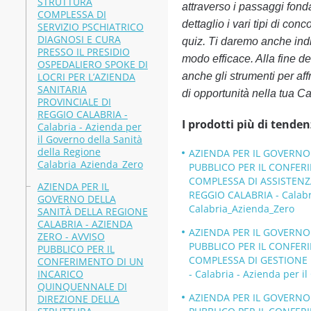
STRUTTURA
attraverso i passaggi fond
COMPLESSA DI
dettaglio i vari tipi di con
SERVIZIO PSCHIATRICO
DIAGNOSI E CURA
quiz. Ti daremo anche indic
PRESSO IL PRESIDIO
modo efficace. Alla fine de
OSPEDALIERO SPOKE DI
LOCRI PER L’AZIENDA
anche gli strumenti per a
SANITARIA
di opportunità nella tua Ca
PROVINCIALE DI
REGGIO CALABRIA -
I prodotti più di tenden
Calabria - Azienda per
il Governo della Sanità
della Regione
AZIENDA PER IL GOVERNO 
Calabria_Azienda_Zero
PUBBLICO PER IL CONFER
COMPLESSA DI ASSISTENZA
AZIENDA PER IL
REGGIO CALABRIA - Calabri
GOVERNO DELLA
Calabria_Azienda_Zero
SANITÀ DELLA REGIONE
CALABRIA - AZIENDA
AZIENDA PER IL GOVERNO 
ZERO - AVVISO
PUBBLICO PER IL CONFER
PUBBLICO PER IL
COMPLESSA DI GESTIONE 
CONFERIMENTO DI UN
INCARICO
- Calabria - Azienda per i
QUINQUENNALE DI
AZIENDA PER IL GOVERNO 
DIREZIONE DELLA