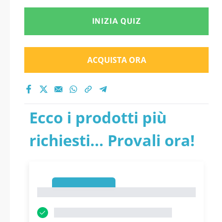
INIZIA QUIZ
ACQUISTA ORA
Ecco i prodotti più
richiesti... Provali ora!
1
1