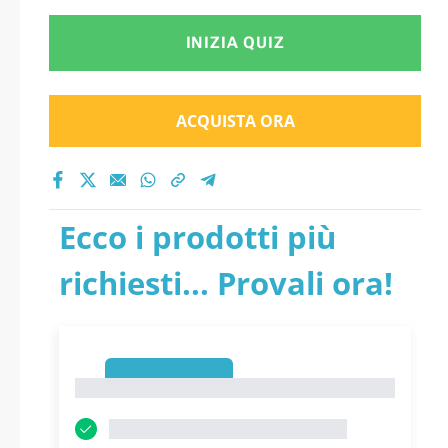
INIZIA QUIZ
ACQUISTA ORA
Ecco i prodotti più
richiesti... Provali ora!
1
1