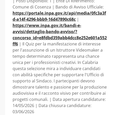
| Posti Disponibili: 1 | Ente Di Riferimento:
Sindaco (Staff
Comune di Cosenza | Bando di Avviso Ufficiale:
https://portale.inpa.gov.it/api/media/0fc3a3f
Sindaco). - Calabria -
d-a14f-4296-bbb9-16d47890c68c
|
https://www.inpa.gov.it/bandi-e-
Comune di Cosenza
avvisi/dettaglio-bando-avviso/?
concorso_id=e8fdbd359abb4dcc8e252e601a552
ff6
| Il Quiz per la manifestazione di interesse
per l'assunzione di un Istruttore Videomaker a
tempo determinato rappresenta una chance
unica per i professionisti creativi. In Calabria
questa selezione mira a individuare candidati
con abilità specifiche per supportare l'Ufficio di
supporto al Sindaco. I partecipanti devono
dimostrare talento e passione per la produzione
audiovisiva e il racconto visivo per contribuire ai
progetti comunali. | Data apertura candidature:
14/05/2026 | Data chiusura candidature:
03/06/2026