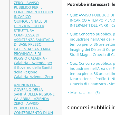
ZERO - AVVISO
Potrebbe interessarti le
PUBBLICO PER IL
CONFERIMENTO DI UN
Quiz AVVISO PUBBLICO DI
INCARICO
INCARICO A TEMPO PIENO
QUINQUENNALE DI
INTERVENTI DEL PNRR - Cal
DIREZIONE DELLA
STRUTTURA
Quiz Concorso pubblico, pe
COMPLESSA DI
inquadrare nell’Area dei 
ASSISTENZA SANITARIA
DI BASE PRESSO
tempo pieno, 36 ore settim
L’AZIENDA SANITARIA
Imaging dei Distretti Corpo
PROVINCIALE DI
Studi Magna Graecia di Ca
REGGIO CALABRIA -
Calabria - Azienda per
Quiz Concorso pubblico, pe
il Governo della Sanità
inquadrare nell’Area dei 
della Regione
tempo pieno, 36 ore settim
Calabria_Azienda_Zero
Neuroscienze. Profilo 1: N
Graecia di Catanzaro - Si
AZIENDA PER IL
GOVERNO DELLA
Mostra altro... (6)
SANITÀ DELLA REGIONE
CALABRIA - AZIENDA
ZERO - AVVISO
Concorsi Pubblici i
PUBBLICO PER IL
CONFERIMENTO DI UN