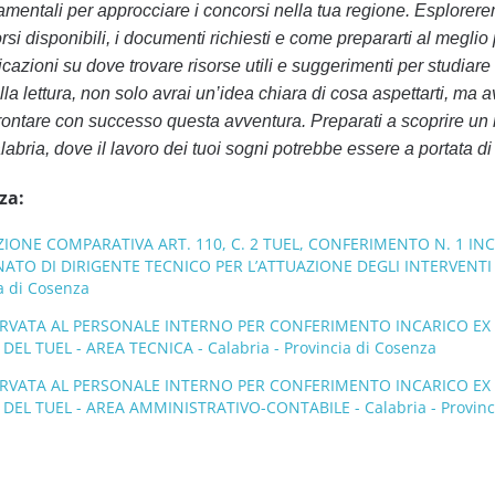
amentali per approcciare i concorsi nella tua regione. Esplorere
corsi disponibili, i documenti richiesti e come prepararti al meglio 
azioni su dove trovare risorse utili e suggerimenti per studiare 
lla lettura, non solo avrai un’idea chiara di cosa aspettarti, ma a
ffrontare con successo questa avventura. Preparati a scoprire u
labria, dove il lavoro dei tuoi sogni potrebbe essere a portata d
za:
ZIONE COMPARATIVA ART. 110, C. 2 TUEL, CONFERIMENTO N. 1 IN
ATO DI DIRIGENTE TECNICO PER L’ATTUAZIONE DEGLI INTERVENTI
a di Cosenza
ERVATA AL PERSONALE INTERNO PER CONFERIMENTO INCARICO EX
EL TUEL - AREA TECNICA - Calabria - Provincia di Cosenza
ERVATA AL PERSONALE INTERNO PER CONFERIMENTO INCARICO EX
EL TUEL - AREA AMMINISTRATIVO-CONTABILE - Calabria - Provinci