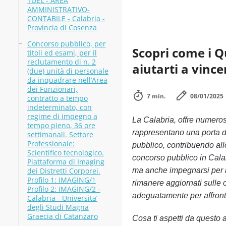
TUEL - AREA
AMMINISTRATIVO-
CONTABILE - Calabria -
Provincia di Cosenza
Concorso pubblico, per
Scopri come i Q
titoli ed esami, per il
reclutamento di n. 2
aiutarti a vince
(due) unità di personale
da inquadrare nell’Area
dei Funzionari,
7 min.
08/01/2025
contratto a tempo
indeterminato, con
regime di impegno a
La Calabria, offre numerose
tempo pieno, 36 ore
rappresentano una porta d’
settimanali. Settore
Professionale:
pubblico, contribuendo all
Scientifico tecnologico.
concorso pubblico in Calab
Piattaforma di Imaging
dei Distretti Corporei.
ma anche impegnarsi per il 
Profilo 1: IMAGING/1
rimanere aggiornati sulle o
Profilo 2: IMAGING/2 -
adeguatamente per affront
Calabria - Universita’
degli Studi Magna
Graecia di Catanzaro
Cosa ti aspetti da questo a