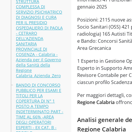
STRUTTURA
gennaio 2025
COMPLESSA DI
SERVIZIO PSICHIATRICO
DI DIAGNOSI E CURA
Posizioni: 2115 nuove as
PER IL PRESIDIO
Socio Sanitari (OSS) 421 p
OSPEDALIERO DI PAOLA
- CETRARO
radiologia) 165 Autisti T
DELL’AZIENDA
e Bando: Concorsi Sanità
SANITARIA
Area Grecanica
PROVINCIALE DI
COSENZA - Calabria -
Azienda per il Governo
1 Esperto in Gestione O
della Sanità della
Esperto in Supporto Amm
Regione
Revisore Contabile per Con
Calabria_Azienda_Zero
ciascun profilo Scadenza
BANDO DI CONCORSO
PUBBLICO PER ESAMI E
Per maggiori dettagli, con
TITOLI PER LA
COPERTURA DI N° 1
Regione Calabria
offrono
POSTO A TEMPO
INDETERMINATO PART -
TIME AL 66% -AREA
Analisi generale de
DEGLI OPERATORI
ESPERTI - EX CAT. B -
Regione Calabria