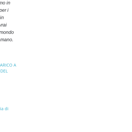
mo in
per i
in
vrai
n mondo
i mano.
CARICO A
 DEL
a di