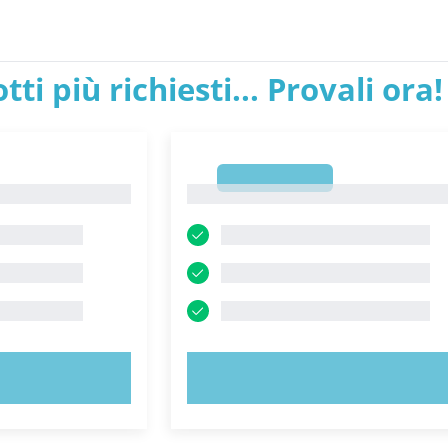
tti più richiesti... Provali ora!
1
1
ORA!
PROVA ORA!