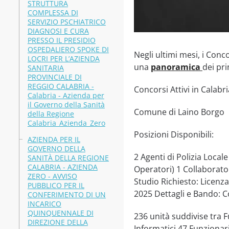
STRUTTURA
COMPLESSA DI
SERVIZIO PSCHIATRICO
DIAGNOSI E CURA
PRESSO IL PRESIDIO
OSPEDALIERO SPOKE DI
Negli ultimi mesi, i Conc
LOCRI PER L’AZIENDA
una
panoramica
dei pri
SANITARIA
PROVINCIALE DI
REGGIO CALABRIA -
Concorsi Attivi in Calabri
Calabria - Azienda per
il Governo della Sanità
Comune di Laino Borgo
della Regione
Calabria_Azienda_Zero
Posizioni Disponibili:
AZIENDA PER IL
GOVERNO DELLA
2 Agenti di Polizia Locale
SANITÀ DELLA REGIONE
CALABRIA - AZIENDA
Operatori) 1 Collaborato
ZERO - AVVISO
Studio Richiesto: Licenz
PUBBLICO PER IL
2025 Dettagli e Bando: 
CONFERIMENTO DI UN
INCARICO
QUINQUENNALE DI
236 unità suddivise tra F
DIREZIONE DELLA
Informatici 47 Funzionar