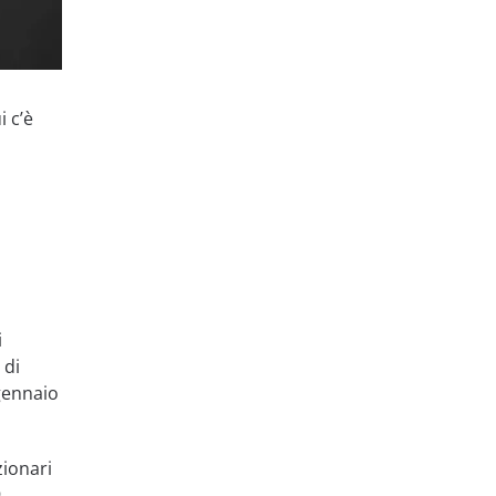
i c’è
i
 di
gennaio
zionari
9