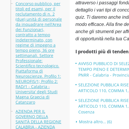
attraverso i passaggi fond
Concorso pubblico, per
titoli ed esami, per il
dettaglio i vari tipi di con
reclutamento di n. 2
quiz. Ti daremo anche indic
(due) unità di personale
da inquadrare nell’Area
modo efficace. Alla fine de
dei Funzionari,
anche gli strumenti per a
contratto a tempo
di opportunità nella tua Ca
indeterminato, con
regime di impegno a
tempo pieno, 36 ore
I prodotti più di tenden
settimanali. Settore
Professionale:
AVVISO PUBBLICO DI SELE
Scientifico tecnologico.
TEMPO PIENO E DETERMIN
Piattaforma di
PNRR - Calabria - Provinci
Neuroscienze. Profilo 1:
NEUROFIS/1; Profilo 2:
SELEZIONE PUBBLICA RIS
RAD/1 - Calabria -
ARTICOLO 110, COMMA 1, D
Universita’ degli Studi
Magna Graecia di
SELEZIONE PUBBLICA RIS
Catanzaro
ARTICOLO 110, COMMA 1, D
AZIENDA PER IL
Cosenza
GOVERNO DELLA
SANITÀ DELLA REGIONE
Mostra altro... (6)
CALABRIA - AZIENDA