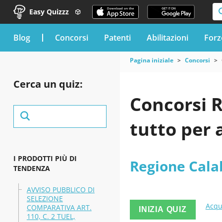
Easy Quizzz
blog
Concorsi
Patenti
Abilitazioni
Forz
Pagina iniziale
Concorsi
Cerca un quiz:
Concorsi R
tutto per 
I PRODOTTI PIÙ DI
Regione Cala
TENDENZA
AVVISO PUBBLICO DI
SELEZIONE
Acqu
COMPARATIVA ART.
INIZIA QUIZ
110, C. 2 TUEL,