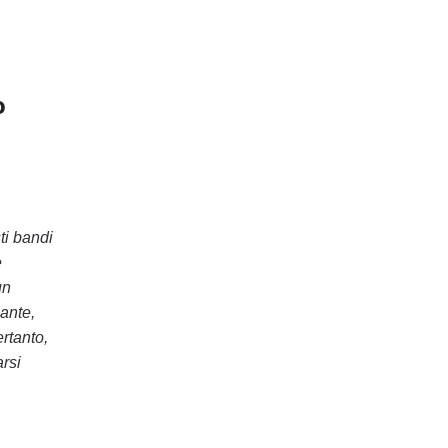
o
ti bandi
e
un
cante,
ertanto,
arsi