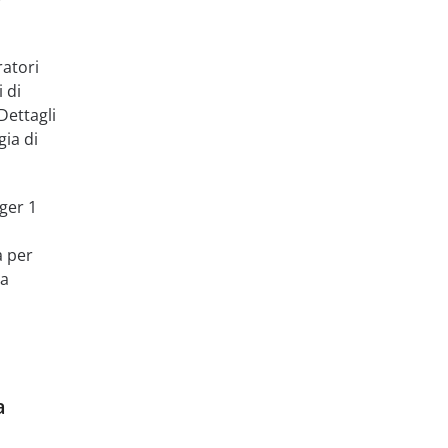
ratori
i di
Dettagli
gia di
ger 1
a per
ca
a