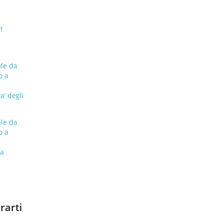
1
ale da
o a
a’ degli
ale da
o a
na
rarti