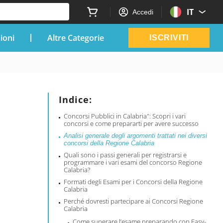
IT
Accedi
zioni
Altre Categorie
ISCRIVITI
Indice:
Concorsi Pubblici in Calabria": Scopri i vari
concorsi e come prepararti per avere successo
Analisi generale degli argomenti trattati nei diversi
concorsi della Regione Calabria
Quali sono i passi generali per registrarsi e
programmare i vari esami del concorso Regione
Calabria?
Formati degli Esami per i Concorsi della Regione
Calabria
Perché dovresti partecipare ai Concorsi Regione
Calabria
Come superare l’esame preparando con Easy-