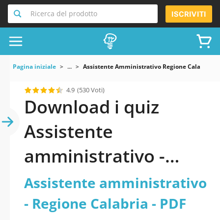
Ricerca del prodotto
ISCRIVITI
Pagina iniziale
...
Assistente Amministrativo Regione Calabria
4.9
(530 Voti)
Download i quiz
Assistente
amministrativo -
Regione Calabria pdf
Assistente amministrativo
versione 2026
- Regione Calabria - PDF