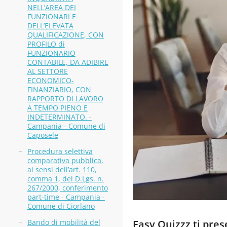
NELL’AREA DEI
FUNZIONARI E
DELL’ELEVATA
QUALIFICAZIONE, CON
PROFILO di
FUNZIONARIO
CONTABILE, DA ADIBIRE
AL SETTORE
ECONOMICO-
FINANZIARIO, CON
RAPPORTO DI LAVORO
A TEMPO PIENO E
INDETERMINATO. -
Campania - Comune di
Caposele
Procedura selettiva
comparativa pubblica,
ai sensi dell’art. 110,
comma 1, del D.Lgs. n.
267/2000, conferimento
part-time - Campania -
Comune di Ciorlano
Bando di mobilità del
Easy Quizzz ti pre