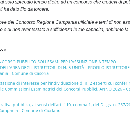
i solo sprecato tempo dietro ad un concorso che credevi di pot
i ha dato filo da torcere.
rove del Concorso Regione Campania ufficiale e temi di non ess
o e di non aver testato a sufficienza le tue capacita, abbiamo la
za:
CORSO PUBBLICO SOLI ESAMI PER L’ASSUNZIONE A TEMPO
ELL’AREA DEGLI ISTRUTTORI DI N. 5 UNITÀ - PROFILO ISTRUTTORE
nia - Comune di Casoria
tazione di interesse per l’individuazione di n. 2 esperti cui conferi
delle Commissioni Esaminatrici dei Concorsi Pubblici. ANNO 2026 - 
ativa pubblica, ai sensi dell’art. 110, comma 1, del D.Lgs. n. 267/2
 Campania - Comune di Ciorlano