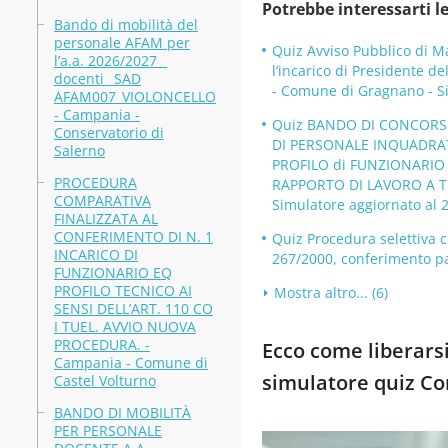
Potrebbe interessarti le
Bando di mobilità del
personale AFAM per
Quiz Avviso Pubblico di Ma
l’a.a. 2026/2027 _
l’incarico di Presidente 
docenti_ SAD
- Comune di Gragnano - Si
AFAM007_VIOLONCELLO
- Campania -
Quiz BANDO DI CONCORSO 
Conservatorio di
DI PERSONALE INQUADRAT
Salerno
PROFILO di FUNZIONARIO
PROCEDURA
RAPPORTO DI LAVORO A T
COMPARATIVA
Simulatore aggiornato al 
FINALIZZATA AL
CONFERIMENTO DI N. 1
Quiz Procedura selettiva c
INCARICO DI
267/2000, conferimento pa
FUNZIONARIO EQ
PROFILO TECNICO AI
Mostra altro... (6)
SENSI DELL’ART. 110 CO
I TUEL. AVVIO NUOVA
PROCEDURA. -
Ecco come liberarsi
Campania - Comune di
simulatore quiz C
Castel Volturno
BANDO DI MOBILITÀ
PER PERSONALE