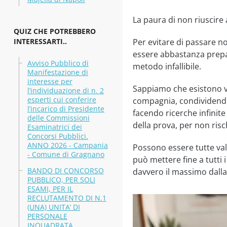
La paura di non riuscir
QUIZ CHE POTREBBERO
INTERESSARTI..
Per evitare di passare no
essere abbastanza prepa
Avviso Pubblico di
metodo infallibile.
Manifestazione di
interesse per
Sappiamo che esistono va
l’individuazione di n. 2
esperti cui conferire
compagnia, condividendo 
l’incarico di Presidente
facendo ricerche infinite
delle Commissioni
della prova, per non risc
Esaminatrici dei
Concorsi Pubblici.
ANNO 2026 - Campania
Possono essere tutte va
- Comune di Gragnano
può mettere fine a tutti 
BANDO DI CONCORSO
davvero il massimo dall
PUBBLICO, PER SOLI
ESAMI, PER IL
RECLUTAMENTO DI N.1
(UNA) UNITA’ DI
PERSONALE
INQUADRATA