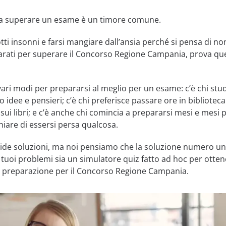
e a superare un esame è un timore comune.
tti insonni e farsi mangiare dall’ansia perché si pensa di no
rati per superare il Concorso Regione Campania, prova qu
ri modi per prepararsi al meglio per un esame: c’è chi stud
idee e pensieri; c’è chi preferisce passare ore in biblioteca
 sui libri; e c’è anche chi comincia a prepararsi mesi e mesi 
hiare di essersi persa qualcosa.
lide soluzioni, ma noi pensiamo che la soluzione numero u
i tuoi problemi sia un simulatore quiz fatto ad hoc per otte
a preparazione per il Concorso Regione Campania.