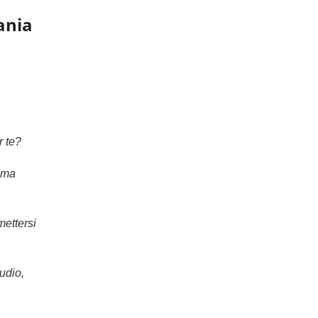
ania
r te?
 ma
mettersi
udio,