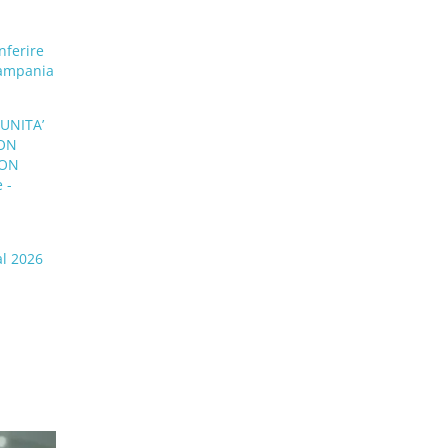
nferire
Campania
UNITA’
CON
CON
 -
al 2026