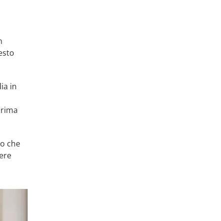
n
esto
ia in
prima
no che
nere