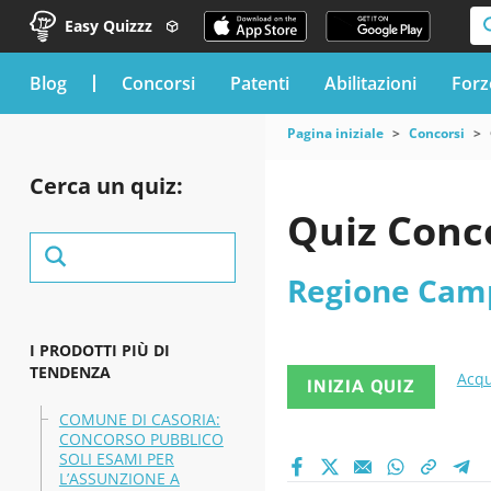
Easy Quizzz
blog
Concorsi
Patenti
Abilitazioni
Forz
Pagina iniziale
Concorsi
Cerca un quiz:
Quiz Conc
Regione Cam
I PRODOTTI PIÙ DI
TENDENZA
Acqu
INIZIA QUIZ
COMUNE DI CASORIA:
CONCORSO PUBBLICO
SOLI ESAMI PER
L’ASSUNZIONE A