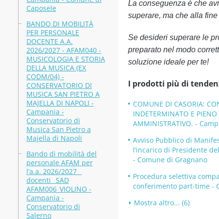
La conseguenza è che avra
Caposele
superare, ma che alla fine t
BANDO DI MOBILITÀ
PER PERSONALE
Se desideri superare le p
DOCENTE A.A.
2026/2027 - AFAM040 -
preparato nel modo corrett
MUSICOLOGIA E STORIA
soluzione ideale per te!
DELLA MUSICA (EX
CODM/04) -
I prodotti più di tenden
CONSERVATORIO DI
MUSICA SAN PIETRO A
MAJELLA DI NAPOLI -
COMUNE DI CASORIA: CON
Campania -
INDETERMINATO E PIENO D
Conservatorio di
AMMINISTRATIVO. - Campa
Musica San Pietro a
Majella di Napoli
Avviso Pubblico di Manifes
l’incarico di Presidente 
Bando di mobilità del
- Comune di Gragnano
personale AFAM per
l’a.a. 2026/2027 _
Procedura selettiva compar
docenti_ SAD
conferimento part-time -
AFAM006_VIOLINO -
Campania -
Mostra altro... (6)
Conservatorio di
Salerno