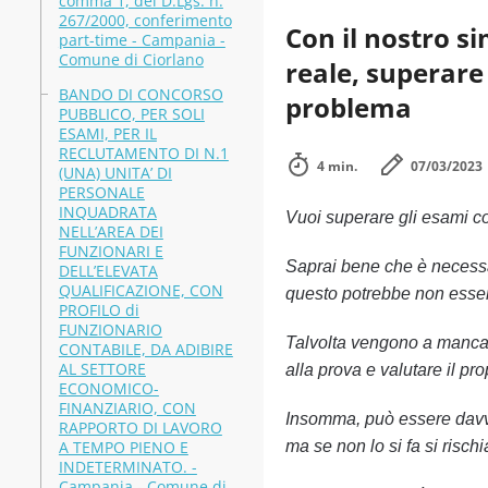
comma 1, del D.Lgs. n.
267/2000, conferimento
Con il nostro s
part-time - Campania -
Comune di Ciorlano
reale, superare
BANDO DI CONCORSO
problema
PUBBLICO, PER SOLI
ESAMI, PER IL
RECLUTAMENTO DI N.1
4 min.
07/03/2023
(UNA) UNITA’ DI
PERSONALE
INQUADRATA
Vuoi superare gli esami 
NELL’AREA DEI
FUNZIONARI E
Saprai bene che è necessa
DELL’ELEVATA
QUALIFICAZIONE, CON
questo potrebbe non esser
PROFILO di
FUNZIONARIO
Talvolta vengono a mancare
CONTABILE, DA ADIBIRE
AL SETTORE
alla prova e valutare il pr
ECONOMICO-
FINANZIARIO, CON
Insomma, può essere davve
RAPPORTO DI LAVORO
A TEMPO PIENO E
ma se non lo si fa si risch
INDETERMINATO. -
Campania - Comune di