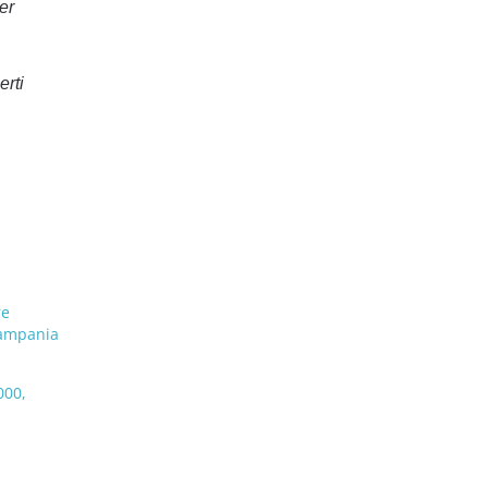
er
erti
re
Campania
000,