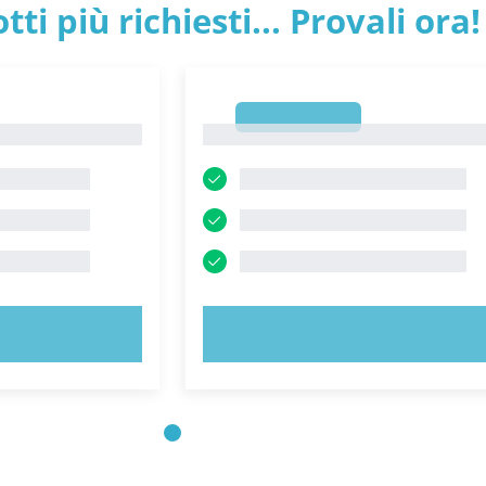
tti più richiesti... Provali ora!
1
1
ORA!
PROVA ORA!