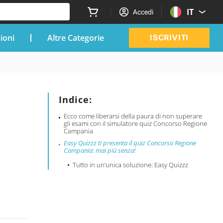
IT
Accedi
zioni
Altre Categorie
ISCRIVITI
Indice:
Ecco come liberarsi della paura di non superare
gli esami con il simulatore quiz Concorso Regione
Campania
Easy Quizzz ti presenta il quiz Concorso Regione
Campania: mai più senza!
Tutto in un’unica soluzione: Easy Quizzz