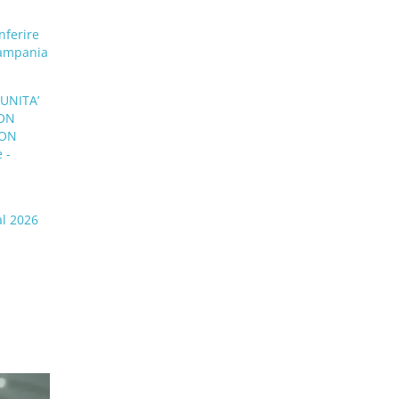
nferire
Campania
UNITA’
CON
CON
 -
al 2026