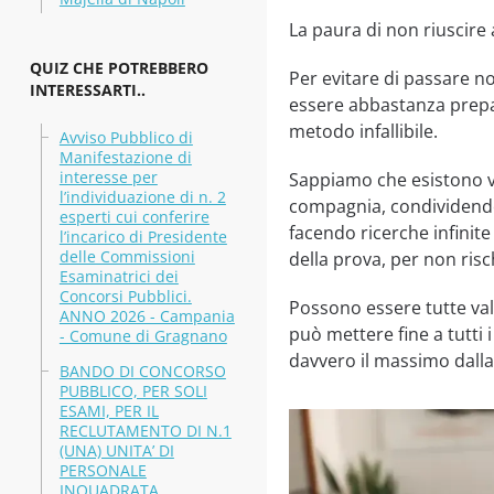
La paura di non riuscir
QUIZ CHE POTREBBERO
Per evitare di passare no
INTERESSARTI..
essere abbastanza prepa
metodo infallibile.
Avviso Pubblico di
Manifestazione di
interesse per
Sappiamo che esistono va
l’individuazione di n. 2
compagnia, condividendo 
esperti cui conferire
facendo ricerche infinite
l’incarico di Presidente
delle Commissioni
della prova, per non risc
Esaminatrici dei
Concorsi Pubblici.
Possono essere tutte va
ANNO 2026 - Campania
può mettere fine a tutti 
- Comune di Gragnano
davvero il massimo dall
BANDO DI CONCORSO
PUBBLICO, PER SOLI
ESAMI, PER IL
RECLUTAMENTO DI N.1
(UNA) UNITA’ DI
PERSONALE
INQUADRATA