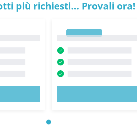
tti più richiesti... Provali ora!
1
1
ORA!
PROVA ORA!