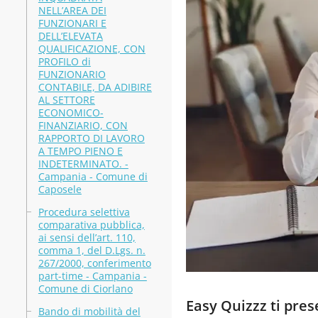
NELL’AREA DEI
FUNZIONARI E
DELL’ELEVATA
QUALIFICAZIONE, CON
PROFILO di
FUNZIONARIO
CONTABILE, DA ADIBIRE
AL SETTORE
ECONOMICO-
FINANZIARIO, CON
RAPPORTO DI LAVORO
A TEMPO PIENO E
INDETERMINATO. -
Campania - Comune di
Caposele
Procedura selettiva
comparativa pubblica,
ai sensi dell’art. 110,
comma 1, del D.Lgs. n.
267/2000, conferimento
part-time - Campania -
Comune di Ciorlano
Easy Quizzz ti pre
Bando di mobilità del