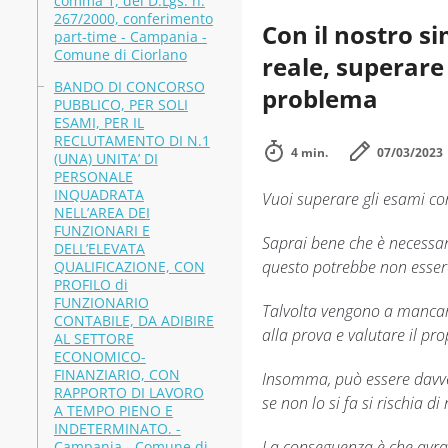
comma 1, del D.Lgs. n.
267/2000, conferimento
Con il nostro s
part-time - Campania -
Comune di Ciorlano
reale, superare
BANDO DI CONCORSO
problema
PUBBLICO, PER SOLI
ESAMI, PER IL
RECLUTAMENTO DI N.1
4 min.
07/03/2023
(UNA) UNITA’ DI
PERSONALE
INQUADRATA
Vuoi superare gli esami c
NELL’AREA DEI
FUNZIONARI E
Saprai bene che è necessa
DELL’ELEVATA
questo potrebbe non esser
QUALIFICAZIONE, CON
PROFILO di
FUNZIONARIO
Talvolta vengono a mancare
CONTABILE, DA ADIBIRE
alla prova e valutare il pro
AL SETTORE
ECONOMICO-
FINANZIARIO, CON
Insomma, può essere davve
RAPPORTO DI LAVORO
se non lo si fa si rischia d
A TEMPO PIENO E
INDETERMINATO. -
La conseguenza è che avrai
Campania - Comune di