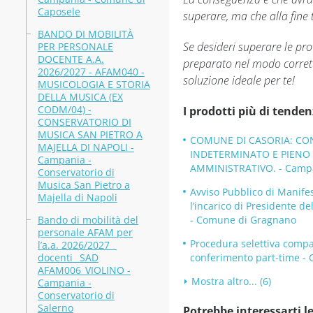
Caposele
superare, ma che alla fine t
BANDO DI MOBILITÀ
Se desideri superare le pr
PER PERSONALE
DOCENTE A.A.
preparato nel modo corretto
2026/2027 - AFAM040 -
soluzione ideale per te!
MUSICOLOGIA E STORIA
DELLA MUSICA (EX
CODM/04) -
I prodotti più di tenden
CONSERVATORIO DI
MUSICA SAN PIETRO A
COMUNE DI CASORIA: CON
MAJELLA DI NAPOLI -
INDETERMINATO E PIENO D
Campania -
AMMINISTRATIVO. - Campa
Conservatorio di
Musica San Pietro a
Avviso Pubblico di Manifes
Majella di Napoli
l’incarico di Presidente 
Bando di mobilità del
- Comune di Gragnano
personale AFAM per
Procedura selettiva compar
l’a.a. 2026/2027 _
docenti_ SAD
conferimento part-time -
AFAM006_VIOLINO -
Mostra altro... (6)
Campania -
Conservatorio di
Salerno
Potrebbe interessarti le