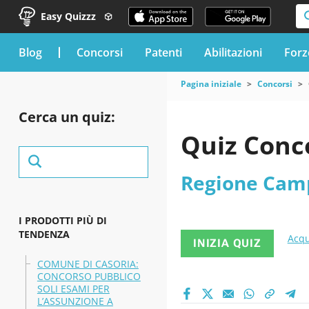
Easy Quizzz
blog
Concorsi
Patenti
Abilitazioni
Forz
Pagina iniziale
Concorsi
Cerca un quiz:
Quiz Conc
Regione Cam
I PRODOTTI PIÙ DI
TENDENZA
Acqu
INIZIA QUIZ
COMUNE DI CASORIA:
CONCORSO PUBBLICO
SOLI ESAMI PER
L’ASSUNZIONE A