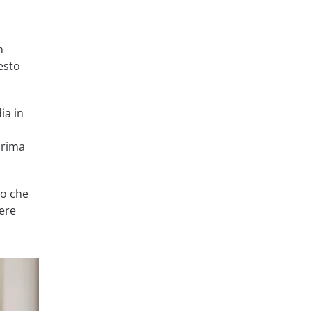
n
esto
ia in
prima
no che
nere