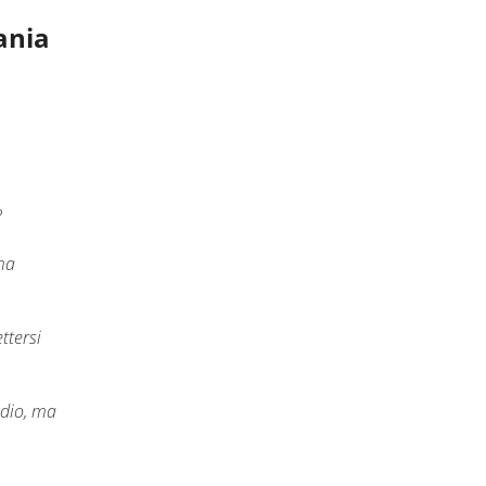
ania
?
ma
ttersi
udio, ma