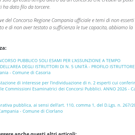
i ha dato filo da torcere.
ove del Concorso Regione Campania ufficiale e temi di non esserti
 e di non aver testato a sufficienza le tue capacita, abbiamo la
za:
CORSO PUBBLICO SOLI ESAMI PER L’ASSUNZIONE A TEMPO
ELL’AREA DEGLI ISTRUTTORI DI N. 5 UNITÀ - PROFILO ISTRUTTORE
nia - Comune di Casoria
tazione di interesse per l’individuazione di n. 2 esperti cui conferi
delle Commissioni Esaminatrici dei Concorsi Pubblici. ANNO 2026 - 
ativa pubblica, ai sensi dell’art. 110, comma 1, del D.Lgs. n. 267/2
 Campania - Comune di Ciorlano
ggere anche questi altri articoli: