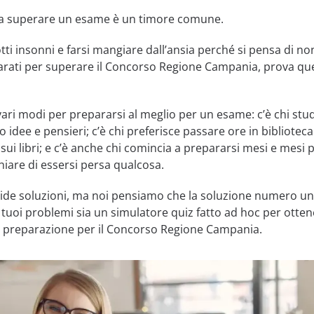
e a superare un esame è un timore comune.
tti insonni e farsi mangiare dall’ansia perché si pensa di no
rati per superare il Concorso Regione Campania, prova qu
ri modi per prepararsi al meglio per un esame: c’è chi stud
idee e pensieri; c’è chi preferisce passare ore in biblioteca
 sui libri; e c’è anche chi comincia a prepararsi mesi e mesi 
hiare di essersi persa qualcosa.
lide soluzioni, ma noi pensiamo che la soluzione numero u
i tuoi problemi sia un simulatore quiz fatto ad hoc per otte
a preparazione per il Concorso Regione Campania.