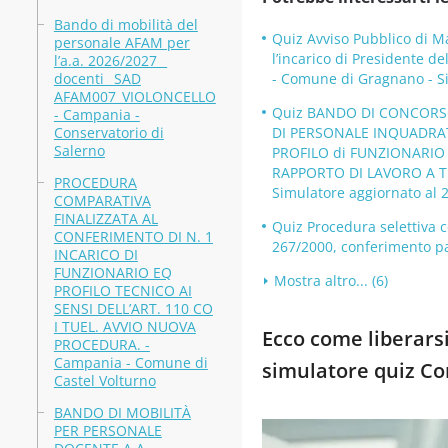
Bando di mobilità del
Quiz Avviso Pubblico di Ma
personale AFAM per
l’incarico di Presidente 
l’a.a. 2026/2027 _
docenti_ SAD
- Comune di Gragnano - Si
AFAM007_VIOLONCELLO
Quiz BANDO DI CONCORSO 
- Campania -
Conservatorio di
DI PERSONALE INQUADRAT
Salerno
PROFILO di FUNZIONARIO
RAPPORTO DI LAVORO A T
PROCEDURA
Simulatore aggiornato al 
COMPARATIVA
FINALIZZATA AL
Quiz Procedura selettiva c
CONFERIMENTO DI N. 1
267/2000, conferimento pa
INCARICO DI
FUNZIONARIO EQ
Mostra altro... (6)
PROFILO TECNICO AI
SENSI DELL’ART. 110 CO
I TUEL. AVVIO NUOVA
Ecco come liberarsi
PROCEDURA. -
Campania - Comune di
simulatore quiz C
Castel Volturno
BANDO DI MOBILITÀ
PER PERSONALE