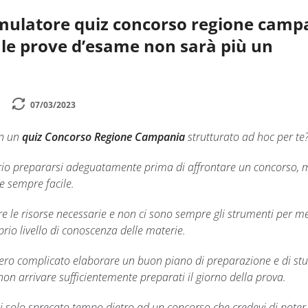
imulatore quiz concorso regione camp
 le prove d’esame non sarà più un
07/03/2023
on un
quiz Concorso Regione Campania
strutturato ad hoc per te
rio prepararsi adeguatamente prima di affrontare un concorso, 
e sempre facile.
 le risorse necessarie e non ci sono sempre gli strumenti per me
prio livello di conoscenza delle materie.
ro complicato elaborare un buon piano di preparazione e di st
i non arrivare sufficientemente preparati il giorno della prova.
 solo sprecato tempo dietro ad un concorso che credevi di poter