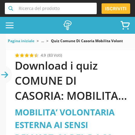
Ricerca del prodotto
ISCRIVITI
Pagina iniziale
...
Quiz Comune Di Casoria Mobilita Volontaria Est
4.9
(83 Voti)
Download i quiz
COMUNE DI
CASORIA: MOBILITA’
VOLONTARIA
MOBILITA’ VOLONTARIA
ESTERNA AI SENSI
ESTERNA AI SENSI