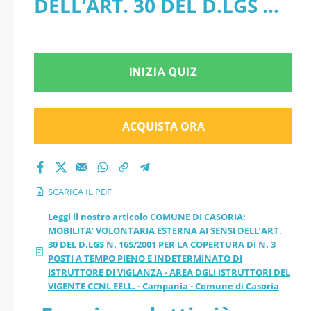
DELL’ART. 30 DEL D.LGS N.
DELL’ART. 30 DEL
165/2001 PER LA
D.LGS N. 165/2001
COPERTURA DI N. 3 POSTI
INIZIA QUIZ
PER LA COPERTURA
A TEMPO PIENO E
DI N. 3 POSTI A
INDETERMINATO DI
ACQUISTA ORA
TEMPO PIENO E
ISTRUTTORE DI VIGLANZA -
AREA DGLI ISTRUTTORI DEL
INDETERMINATO DI
SCARICA IL PDF
VIGENTE CCNL EELL. -
ISTRUTTORE DI
Leggi il nostro articolo COMUNE DI CASORIA:
MOBILITA’ VOLONTARIA ESTERNA AI SENSI DELL’ART.
Campania - Comune di
30 DEL D.LGS N. 165/2001 PER LA COPERTURA DI N. 3
VIGLANZA - AREA
POSTI A TEMPO PIENO E INDETERMINATO DI
Casoria - PDF
ISTRUTTORE DI VIGLANZA - AREA DGLI ISTRUTTORI DEL
DGLI ISTRUTTORI DEL
VIGENTE CCNL EELL. - Campania - Comune di Casoria