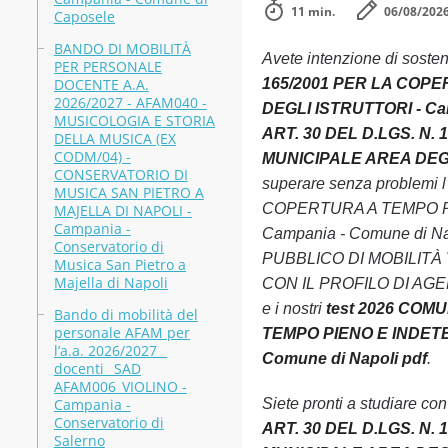
11 min.
06/08/202
Caposele
BANDO DI MOBILITÀ
Avete intenzione di soste
PER PERSONALE
DOCENTE A.A.
165/2001 PER LA COPE
2026/2027 - AFAM040 -
DEGLI ISTRUTTORI - Cam
MUSICOLOGIA E STORIA
ART. 30 DEL D.LGS. N.
DELLA MUSICA (EX
CODM/04) -
MUNICIPALE AREA DEGLI 
CONSERVATORIO DI
superare senza problem
MUSICA SAN PIETRO A
COPERTURA A TEMPO PI
MAJELLA DI NAPOLI -
Campania -
Campania - Comune di Nap
Conservatorio di
PUBBLICO DI MOBILITÀ 
Musica San Pietro a
Majella di Napoli
CON IL PROFILO DI AGENT
e i nostri
test 2026 COM
Bando di mobilità del
personale AFAM per
TEMPO PIENO E INDETER
l’a.a. 2026/2027 _
Comune di Napoli pdf
.
docenti_ SAD
AFAM006_VIOLINO -
Campania -
Siete pronti a studiare co
Conservatorio di
ART. 30 DEL D.LGS. N.
Salerno