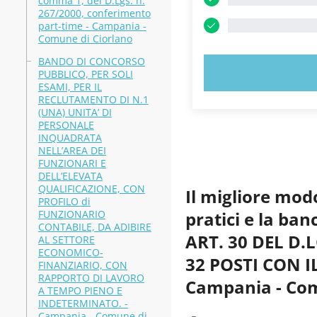
comma 1, del D.Lgs. n.
267/2000, conferimento
part-time - Campania -
Comune di Ciorlano
BANDO DI CONCORSO
PROVA
PUBBLICO, PER SOLI
ESAMI, PER IL
RECLUTAMENTO DI N.1
(UNA) UNITA’ DI
PERSONALE
INQUADRATA
NELL’AREA DEI
FUNZIONARI E
DELL’ELEVATA
QUALIFICAZIONE, CON
Il migliore mod
PROFILO di
FUNZIONARIO
pratici e la b
CONTABILE, DA ADIBIRE
ART. 30 DEL D.
AL SETTORE
ECONOMICO-
32 POSTI CON I
FINANZIARIO, CON
RAPPORTO DI LAVORO
Campania - Com
A TEMPO PIENO E
INDETERMINATO. -
Campania - Comune di