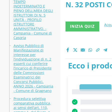
TEMPO
N. 32 POSTI 
versione 2
INDETERMINATO E
PIENO DELL’AREA DEGLI
ISTRUTTORI -
ISTRUTTORI DI N. 5
UNITÀ - PROFILO
ISTRUTTORE
Acqu
INIZIA QUIZ
AMMINISTRATIVO. -
Campania - Comune di
Casoria
Avviso Pubblico di
Manifestazione di
interesse per
l’individuazione di n. 2
Ecco i prodo
esperti cui conferire
l’incarico di Presidente
delle Commissioni
Esaminatrici dei
Concorsi Pubblici.
ANNO 2026 - Campania
1
- Comune di Gragnano
1
Procedura selettiva
comparativa pubblica,
ai sensi dell’art. 110,