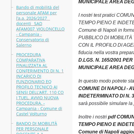
MUNICIPALE AREA DEGLI
Bando di mobilità del
personale AFAM per
I nostri test pratici 
l’a.a. 2026/2027 _
TEMPO PIENO E INDETER
docenti_ SAD
AFAM007_VIOLONCELLO
Comune di Napoli in forma
- Campania -
PUBBLICO DI MOBILITÀ 
Conservatorio di
Salerno
CON IL PROFILO DI AGEN
fiducia nella vostra prepa
PROCEDURA
COMPARATIVA
D.LGS. N. 165/2001 PE
FINALIZZATA AL
MUNICIPALE AREA DEGLI
CONFERIMENTO DI N. 1
INCARICO DI
In questo modo potrete st
FUNZIONARIO EQ
PROFILO TECNICO AI
COMUNE DI NAPOLI - A
SENSI DELL’ART. 110 CO
INDETERMINATO DI N. 3
I TUEL. AVVIO NUOVA
PROCEDURA. -
sarà possibile simulare la
Campania - Comune di
Castel Volturno
Inoltre i nostri
pdf COMUN
BANDO DI MOBILITÀ
TEMPO PIENO E INDETER
PER PERSONALE
Comune di Napoli aggior