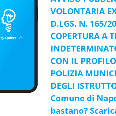
VOLONTARIA EX 
D.LGS. N. 165/2
COPERTURA A T
INDETERMINATO 
CON IL PROFILO
POLIZIA MUNIC
DEGLI ISTRUTTO
Comune di Napol
bastano? Scarica