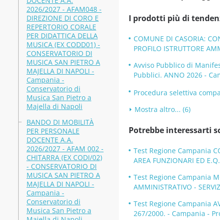
DOCENTE A.A.
2026/2027 - AFAM048 -
I prodotti più di tenden
DIREZIONE DI CORO E
REPERTORIO CORALE
PER DIDATTICA DELLA
COMUNE DI CASORIA: CON
MUSICA (EX CODD01) -
PROFILO ISTRUTTORE AMMI
CONSERVATORIO DI
MUSICA SAN PIETRO A
Avviso Pubblico di Manifes
MAJELLA DI NAPOLI -
Pubblici. ANNO 2026 - C
Campania -
Conservatorio di
Procedura selettiva compar
Musica San Pietro a
Majella di Napoli
Mostra altro... (6)
BANDO DI MOBILITÀ
Potrebbe interessarti s
PER PERSONALE
DOCENTE A.A.
2026/2027 - AFAM 002 -
Test Regione Campania 
CHITARRA (EX CODI/02)
AREA FUNZIONARI ED E.Q
- CONSERVATORIO DI
MUSICA SAN PIETRO A
Test Regione Campania 
MAJELLA DI NAPOLI -
AMMINISTRATIVO - SERVIZ
Campania -
Conservatorio di
Test Regione Campania A
Musica San Pietro a
267/2000. - Campania - Pr
Majella di Napoli