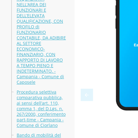
NELL’AREA DEI
FUNZIONARI E
DELL’ELEVATA
QUALIFICAZIONE, CON
PROFILO di
FUNZIONARIO
CONTABILE, DA ADIBIRE
AL SETTORE
ECONOMICO-
FINANZIARIO, CON
RAPPORTO DI LAVORO
A TEMPO PIENO E
INDETERMINATO. -
Campania - Comune di
Caposele
Procedura selettiva
comparativa pubblica,
ai sensi dell’art. 110,
comma 1, del D.Lgs. n.
267/2000, conferimento
part-time - Campania -
Comune di Ciorlano
Bando di mobilità del