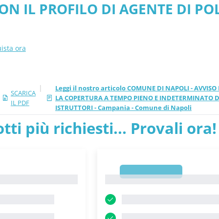
CON IL PROFILO DI AGENTE DI P
026 aggiornati
 Campania - Comune di Napoli - 
ista ora
|
Leggi il nostro articolo COMUNE DI NAPOLI - AVVIS
SCARICA
LA COPERTURA A TEMPO PIENO E INDETERMINATO DI 
IL PDF
ISTRUTTORI - Campania - Comune di Napoli
tti più richiesti... Provali ora!
1
1