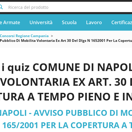
Ricerca del prodotto
e Armate
Università
Scuola
Lavoro
Certifica
Concorsi Regione Campania
ubblico Di Mobilita Volontaria Ex Art 30 Del Dlgs N 1652001 Per La Copertur
i quiz COMUNE DI NAPOL
VOLONTARIA EX ART. 30 D
URA A TEMPO PIENO E I
 IL PROFILO DI AGENTE 
APOLI - AVVISO PUBBLICO DI MO
I ISTRUTTORI - Campania
N. 165/2001 PER LA COPERTURA 