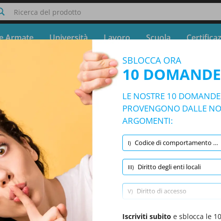
Ricerca del prodotto
e Armate
Università
Lavoro
Scuola
Certifica
SBLOCCA ORA
PACA - BANDO ISTRUTTORE AMMINIST
10 DOMANDE
Prova gratuita - Simulatore COMUNE DI SOLOPACA - B
LE NOSTRE 10 DOMANDE T
10/9173 Domande
14 argomenti e 9173 domande
PROVENGONO DALLE NOS
ARGOMENTI:
Codice di comportamento dei dipendenti pubblici
I)
Domande casuali
|
10 Domande per Test
|
20 Minuti
|
70% per superamento
Diritto degli enti locali
III)
Inglese
(1/937)
Informatica
(1/766)
Logica
Diritto di accesso
V)
Trasparenza e anticorruzione
Iscriviti subito
VII)
e sblocca le 1