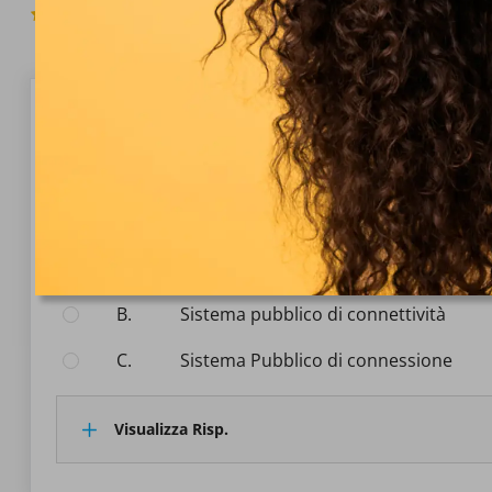
4.8
(352 Voti)
Domanda 1/10
Diritto amministrativo
Ai sensi dell'art. 73 del D. Lgs. 82/05 e ss.mm.ii., che c
Seleziona la risposta:
A.
Sistema Pubblico di comunicazione
B.
Sistema pubblico di connettività
C.
Sistema Pubblico di connessione
Visualizza Risp.