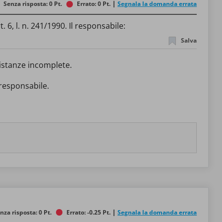
Senza risposta: 0 Pt.
Errato: 0 Pt.
Segnala la domanda errata
6, l. n. 241/1990. Il responsabile:
Salva
i istanze incomplete.
 responsabile.
nza risposta: 0 Pt.
Errato: -0.25 Pt.
Segnala la domanda errata