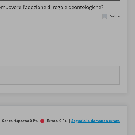
promuovere l'adozione di regole deontologiche?
Salva
Senza risposta: 0 Pt.
Errato: 0 Pt.
Segnala la domanda errata