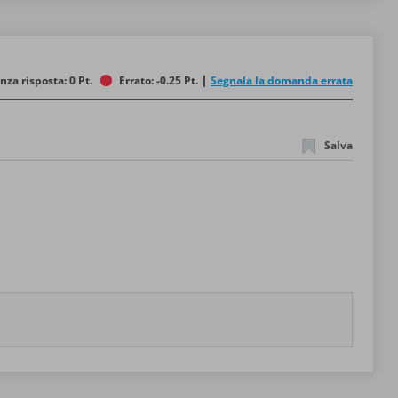
nza risposta: 0 Pt.
Errato: -0.25 Pt.
Segnala la domanda errata
Salva