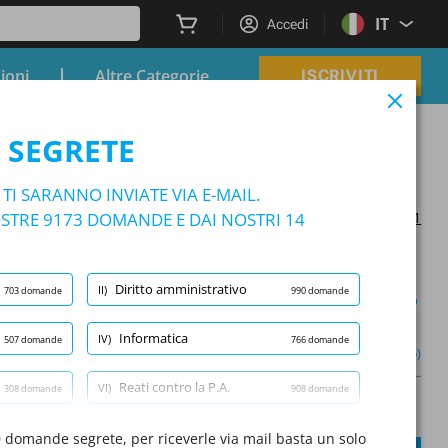
IT
Accedi
zioni
Altre Categorie
ISCRIVITI
RATIVO - Campania
 SEGRETE
ANDO ISTRUTTORE AMMINISTRATIVO - Campania
I SARANNO INVIATE VIA E-MAIL.
TRE 9173 DOMANDE E DAI NOSTRI 14
Aggiornato il 2025/05/01
Diritto amministrativo
II)
703 domande
990 domande
Modalità apprendimento
Informatica
IV)
507 domande
766 domande
(1/829)
Altro (5)
Reati contro la P.A.
VI)
308 domande
908 domande
A
Domanda:
/
10
A
Diritto pubblico
0 domande segrete, per riceverle via mail basta un solo
VIII)
824 domande
867 domande