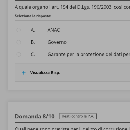
A quale organo l'art. 154 del D.Lgs. 196/2003, così c
Seleziona la risposta:
A.
ANAC
B.
Governo
C.
Garante per la protezione dei dati pe
Visualizza Risp.
Domanda 8/10
Reati contro la P.A.
Quali pene sono previste per il delitto di corruzione in