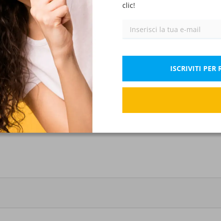
clic!
Pubblico impiego
IX)
Inglese
XI)
Corretto: 0.75 Pt.
Se
Codice dei Contratti – D.lgs 36/2023
XIII)
ISCRIVITI PE
os'è il SPC?