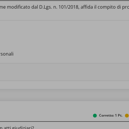
ome modificato dal D.Lgs. n. 101/2018, affida il compito di 
rsonali
Corretto: 1 Pt.
 atti giudiziari?