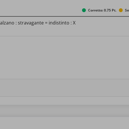
Corretto: 0.75 Pt.
Se
zano : stravagante = indistinto : X