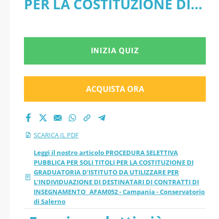
PER LA COSTITUZIONE DI
GRADUATORIA
GRADUATORIA D’ISTITUTO
D’ISTITUTO DA
DA UTILIZZARE PER
INIZIA QUIZ
UTILIZZARE PER
L’INDIVIDUAZIONE DI
L’INDIVIDUAZIONE DI
DESTINATARI DI
ACQUISTA ORA
DESTINATARI DI
CONTRATTI DI
INSEGNAMENTO
CONTRATTI DI
SCARICA IL PDF
_AFAM052 - Campania -
INSEGNAMENTO
Leggi il nostro articolo PROCEDURA SELETTIVA
PUBBLICA PER SOLI TITOLI PER LA COSTITUZIONE DI
Conservatorio di Salerno -
GRADUATORIA D’ISTITUTO DA UTILIZZARE PER
_AFAM052 -
L’INDIVIDUAZIONE DI DESTINATARI DI CONTRATTI DI
PDF
INSEGNAMENTO _AFAM052 - Campania - Conservatorio
Campania -
di Salerno