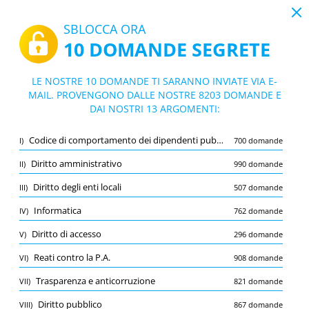
19:43
SBLOCCA ORA
10 DOMANDE SEGRETE
PDF
|
Guida per CONCORSO PUBBLICO, PER ESAMI, PER L’ASSUNZIONE A TEMPO PIENO E INDETERMINATO DI N. 4 UNITA’ NEL PROFILO DI ISTRUTTORE AMMINISTRATIVO CONTABILE - AREA DEGLI ISTRUTTORI - CON LE RISERVE DI CUI AL PRESENTE BANDO - Emilia Romagna
Quiz CONCORSO PUBBLICO, PER ESAMI,
LE NOSTRE 10 DOMANDE TI SARANNO INVIATE VIA E-
PER L’ASSUNZIONE A TEMPO PIENO E IN
MAIL. PROVENGONO DALLE NOSTRE 8203 DOMANDE E
10/8203 Domande
13 argomenti
DAI NOSTRI 13 ARGOMENTI:
DETERMINATO DI N. 4 UNITA’ NEL PROF
Flashcard
ILO DI ISTRUTTORE AMMINISTRATIVO C
Nuovo
Codice di comportamento dei dipendenti pubblici
I)
700 domande
ONTABILE - AREA DEGLI ISTRUTTORI - C
Pratica
Esame
Modalità apprendimento
ON LE RISERVE DI CUI AL PRESENTE BAN
Diritto amministrativo
II)
990 domande
DO - Emilia Romagna
Prova gratuita
/
10
Diritto degli enti locali
III)
507 domande
Diritto amministrativo
(1/990)
Informatica
IV)
762 domande
Altro (9)
Diritto di accesso
V)
296 domande
A
INVIA
A
Reati contro la P.A.
VI)
908 domande
Trasparenza e anticorruzione
VII)
821 domande
Diritto pubblico
VIII)
867 domande
Salva
Segnala la domanda errata