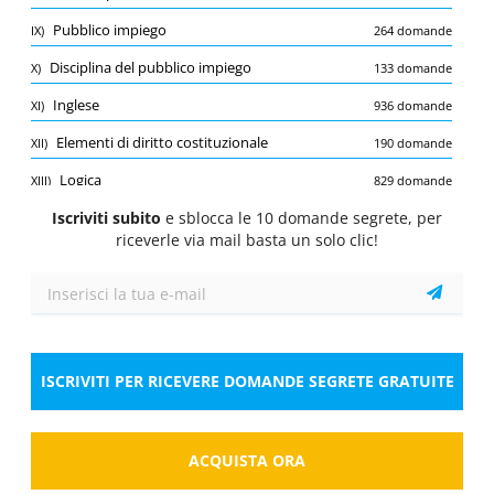
Quiz
Pubblico impiego
IX)
264 domande
1/10
1 Pt.
0 Pt.
0 Pt.
Disciplina del pubblico impiego
X)
133 domande
Diritto amministrativo
Inglese
XI)
936 domande
Ai sensi dell'art. 73 del D. Lgs. 82/05 e ss.mm.ii.,
che cos'è il SPC?
Elementi di diritto costituzionale
XII)
190 domande
Seleziona la risposta
1 risposta corretta
Logica
XIII)
829 domande
A.
Sistema Pubblico di comunicazione
Iscriviti subito
e sblocca le 10 domande segrete, per
riceverle via mail basta un solo clic!
B.
Sistema pubblico di connettività
C.
Sistema Pubblico di connessione
ISCRIVITI PER RICEVERE DOMANDE SEGRETE GRATUITE
Risposta
ACQUISTA ORA
Salva
Segnala la domanda errata