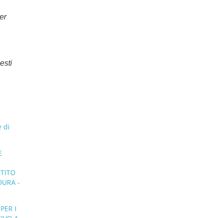
er
esti
 di
E
RTITO
DURA -
PER I