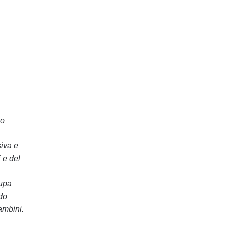
co
siva e
 e del
cupa
do
ambini.