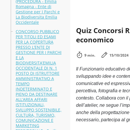
(PROCEDURA - Emilia
Romagna - Ente di
Gestione per I Parchi e
La Biodiversita Emilia
Occidentale
Quiz Concorsi 
CONCORSO PUBBLICO
PER TITOLI ED ESAMI
economico
PER LA COPERTURA
PRESSO L’ENTE DI
GESTIONE PER I PARCHI
9 min.
15/10/2024
E LA
BIODIVERSITA’EMILIA
OCCIDENTALE DI N. 1
Il Funzionario educativo d
POSTO DI ISTRUTTORE
sviluppando idee e contenut
AMMINISTRATIVO A
TEMPO
comunicative ed espressive
INDETERMINATO E
percettiva, fotografia e te
PIENO DA DESTINARE
contesto. Collabora con il
ALL’AREA AFFARI
ISTITUZIONALI,
dell’atelier, ne segue l’i
SVILUPPO SOSTENIBILE,
anche della progettazione 
CULTURA, TURISMO,
necessario, partecipa al g
COMUNICAZIONE E
MARKETING