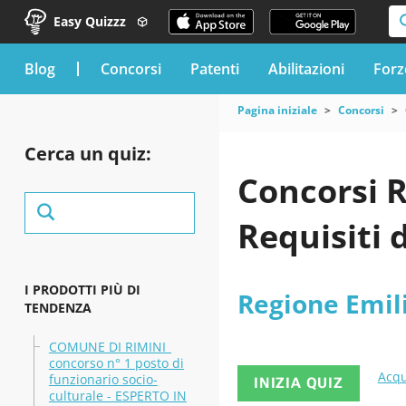
Easy Quizzz
blog
Concorsi
Patenti
Abilitazioni
Forz
Pagina iniziale
Concorsi
Cerca un quiz:
Concorsi 
Requisiti 
I PRODOTTI PIÙ DI
Regione Emi
TENDENZA
COMUNE DI RIMINI_
concorso n° 1 posto di
Acqu
funzionario socio-
INIZIA QUIZ
culturale - ESPERTO IN