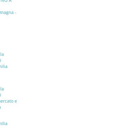
TIVO A
magna -
 la
i
ilia
 la
i
mercato e
a
ilia