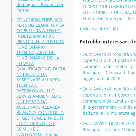
PARCHI E LA BIODIVERSIT
Romagna - Provincia di
TEMPO INDETERMINATO E P
Parma
SOSTENIBILE, CULTURA, 
Ente di Gestione per I Par
CONCORSO PUBBLICO,
PER SOLI ESAMI, PER LA
Mostra altro... (6)
COPERTURA A TEMPO
INDETERMINATO E
Potrebbe interessarti le
PIENO DI N. 2 POSTI DA
FUNZIONARIO
TECNICO, AREA DEI
Quiz Avviso di mobilità vol
FUNZIONARI E DELLA
copertura di n. 1 posto a 
ELEVATA
commercio dell’Emilia - pro
QUALIFICAZIONE, DI CUI
Romagna - Camera di Comme
N. 1 POSTO DA
aggiornato al 2026
ASSEGNARE ALL’AREA
TECNICA E
Quiz Avviso di mobilità vol
PATRIMONIO - U.O.
copertura di n. 1 posto a 
SERVIZI AMBIENTALI E
commercio dell’Emilia - pro
N. 1 POSTO DA
ASSEGNARE ALL’AREA
di e-government - Emilia 
BILANCIO, CONTROLLO
dell’Emilia - Simulatore a
DI GESTIONE E TRIBUTI
- U.O. TRIBUTI, DEL
Quiz AVVISO DI MOBILITA
COMUNE DI
Romagna - Unione Colline 
CASTENASO. - Emilia