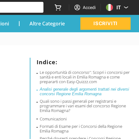
IT
Accedi
zioni
Altre Categorie
ISCRIVITI
Indice:
Le opportunità di concorso": Scopri i concorsi per
sanità e enti locali in Emilia Romagna e come
prepararti con Easy-Quizzz.com
Analisi generale degli argomenti trattati nei diversi
concorsi Regione Emilia Romagna
Quali sono i passi generali per registrarsi e
programmare i vari esami del concorso Regione
Emilia Romagna?
Comunicazioni
Formati di Esame per i Concorsi della Regione
Emilia Romagna
Perché dovresti prendere i Concorsi Regione