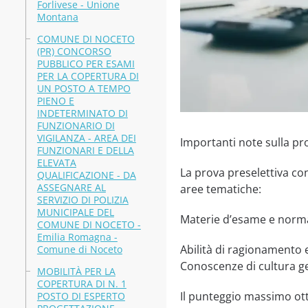
Forlivese - Unione
Montana
COMUNE DI NOCETO
(PR) CONCORSO
PUBBLICO PER ESAMI
PER LA COPERTURA DI
UN POSTO A TEMPO
PIENO E
INDETERMINATO DI
FUNZIONARIO DI
VIGILANZA - AREA DEI
Importanti note sulla pro
FUNZIONARI E DELLA
ELEVATA
La prova preselettiva con
QUALIFICAZIONE - DA
ASSEGNARE AL
aree tematiche:
SERVIZIO DI POLIZIA
MUNICIPALE DEL
Materie d’esame e normat
COMUNE DI NOCETO -
Emilia Romagna -
Abilità di ragionamento e
Comune di Noceto
Conoscenze di cultura g
MOBILITÀ PER LA
COPERTURA DI N. 1
Il punteggio massimo otte
POSTO DI ESPERTO