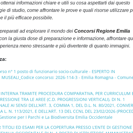
tterrai informazioni chiare e utili su cosa aspettarti dai questo
ie di studio, come affrontare le prove e quali risorse utilizzare p
 il più efficace possibile.
preparati ad esplorare il mondo dei
Concorsi Regione Emilia
 con la giusta dose di preparazione e informazione, affrontare qu
perienza meno stressante e più divertente di quanto immagini.
za:
o n° 1 posto di funzionario socio-culturale - ESPERTO IN
MUSEALI_Codice concorso: 2026-114-3 - Emilia Romagna - Comune
NE INTERNA TRAMITE PROCEDURA COMPARATIVA, PER CURRICULUM 
ESSIONE TRA LE AREE (C.D. PROGRESSIONI VERTICALI), DI N. 1
LE AI SENSI DELL’ART. 3, COMMA 1, DEL D.L. N. 80/2021, CONVE
L. N. 113/2021, E DELL’ART. 13 DEL CCNL DEL 23/02/2026 (PROCE
estione per I Parchi e La Biodiversita Emilia Occidentale
ITOLI ED ESAMI PER LA COPERTURA PRESSO L’ENTE DI GESTIONE 