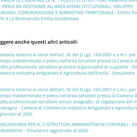
A’EMILIA OCCIDENTALE DI N. 1 POSTO DI ISTRUTTORE AMMINISTRA
IENO DA DESTINARE ALL’AREA AFFARI ISTITUZIONALI, SVILUPPO
TURISMO, COMUNICAZIONE E MARKETING TERRITORIALE - Emilia Ro
chi e La Biodiversita Emilia Occidentale
ggere anche questi altri articoli:
ontaria esterna ai sensi dell’art. 30 del D.Lgs. 165/2001 e s.m.i. per
tempo indeterminato e pieno nell’area Istruttori presso la Camera d
filo professionale Istruttore processi organizzativi di supporto - Em
rcio Industria Artigianato e Agricoltura dell’Emilia - Simulatore
ontaria esterna ai sensi dell’art. 30 del D.Lgs. 165/2001 e s.m.i. per
tempo indeterminato e pieno nell’area Istruttori presso la Camera d
filo professionale Istruttore servizi anagrafici, di regolazione del 
Romagna - Camera di Commercio Industria Artigianato e Agricoltur
ggiornato al 2026
’ VOLONTARIA PER N. 2 ISTRUTTORI AMMINISTRATIV-CONTABILI - Em
Matildiche - Simulatore aggiornato al 2026