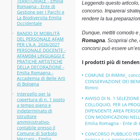
TERRITORIALE - Emilia
Leggendo questo articolo, o
Romagna - Ente di
concorso. Imparerai strateg
Gestione per I Parchi e
La Biodiversita Emilia
rendere la tua preparazione
Occidentale
Dunque, mettiti comodo e 
BANDO DI MOBILITÀ
DEL PERSONALE AFAM
Romagna
. Scoprirai che,
PER L’A.A. 2026/2027
concorsi può essere un’es
PERSONALE DOCENTE -
AFAM084 LINGUAGGI E
PRATICHE ARTISTICHE
I prodotti più di tenden
DELLA DECORAZIONE -
Emilia Romagna -
COMUNE DI RIMINI_ concors
Accademia di Belle Arti
CONSERVAZIONE DEI BENI 
di Bologna
Rimini
Interpello per la
AVVISO DI N. 1 SELEZIO
copertura di n. 1 posto
COLLOQUIO, PER LA PROGR
a tempo pieno e
indeterminato di
DIPENDENTE AREA PERSONA
Istruttore
CON MODIFICAZIONI NELLA 
amministrativo-
Emilia Romagna - Ente di G
contabile presso il
Comune di Sorbolo
CONCORSO PUBBLICO PER T
Mezzani - Emilia