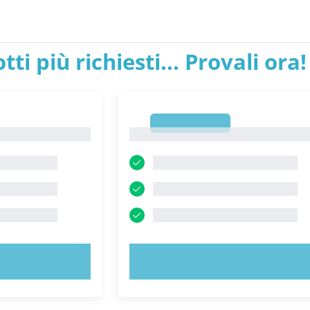
tti più richiesti... Provali ora!
1
1
ORA!
PROVA ORA!