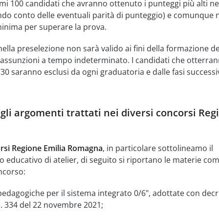
mi 100 candidati che avranno ottenuto i punteggi più alti ne
ndo conto delle eventuali parità di punteggio) e comunque 
 minima per superare la prova.
ella preselezione non sarà valido ai fini della formazione de
e assunzioni a tempo indeterminato. I candidati che otterra
30 saranno esclusi da ogni graduatoria e dalle fasi successi
gli argomenti trattati nei diversi concorsi Reg
rsi Regione Emilia Romagna
, in particolare sottolineamo il
 educativo di atelier, di seguito si riportano le materie co
ncorso:
pedagogiche per il sistema integrato 0/6", adottate con decr
 n. 334 del 22 novembre 2021;