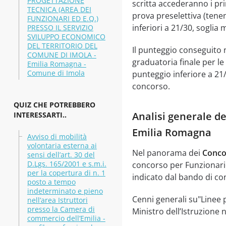
PROGETTAZIONE
scritta accederanno i pri
TECNICA (AREA DEI
prova preselettiva (tene
FUNZIONARI ED E.Q.)
inferiori a 21/30, soglia
PRESSO IL SERVIZIO
SVILUPPO ECONOMICO
DEL TERRITORIO DEL
Il punteggio conseguito n
COMUNE DI IMOLA -
graduatoria finale per l
Emilia Romagna -
Comune di Imola
punteggio inferiore a 21/
concorso.
QUIZ CHE POTREBBERO
Analisi generale de
INTERESSARTI..
Emilia Romagna
Avviso di mobilità
volontaria esterna ai
Nel panorama dei
Conco
sensi dell’art. 30 del
D.Lgs. 165/2001 e s.m.i.
concorso per Funzionario
per la copertura di n. 1
indicato dal bando di co
posto a tempo
indeterminato e pieno
Cenni generali su"Linee 
nell’area Istruttori
presso la Camera di
Ministro dell’Istruzione
commercio dell’Emilia -