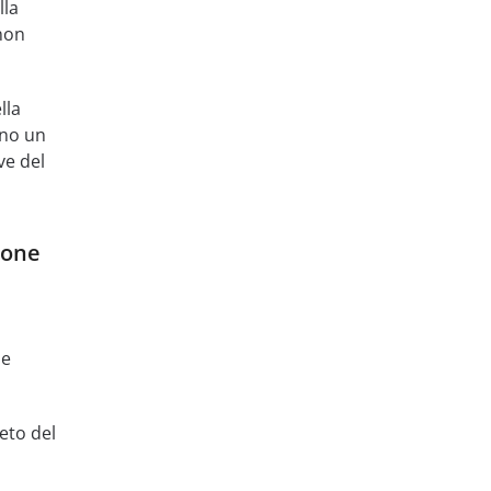
lla
non
lla
nno un
ve del
ione
me
eto del