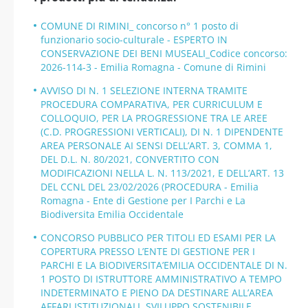
COMUNE DI RIMINI_ concorso n° 1 posto di
funzionario socio-culturale - ESPERTO IN
CONSERVAZIONE DEI BENI MUSEALI_Codice concorso:
2026-114-3 - Emilia Romagna - Comune di Rimini
AVVISO DI N. 1 SELEZIONE INTERNA TRAMITE
PROCEDURA COMPARATIVA, PER CURRICULUM E
COLLOQUIO, PER LA PROGRESSIONE TRA LE AREE
(C.D. PROGRESSIONI VERTICALI), DI N. 1 DIPENDENTE
AREA PERSONALE AI SENSI DELL’ART. 3, COMMA 1,
DEL D.L. N. 80/2021, CONVERTITO CON
MODIFICAZIONI NELLA L. N. 113/2021, E DELL’ART. 13
DEL CCNL DEL 23/02/2026 (PROCEDURA - Emilia
Romagna - Ente di Gestione per I Parchi e La
Biodiversita Emilia Occidentale
CONCORSO PUBBLICO PER TITOLI ED ESAMI PER LA
COPERTURA PRESSO L’ENTE DI GESTIONE PER I
PARCHI E LA BIODIVERSITA’EMILIA OCCIDENTALE DI N.
1 POSTO DI ISTRUTTORE AMMINISTRATIVO A TEMPO
INDETERMINATO E PIENO DA DESTINARE ALL’AREA
AFFARI ISTITUZIONALI, SVILUPPO SOSTENIBILE,