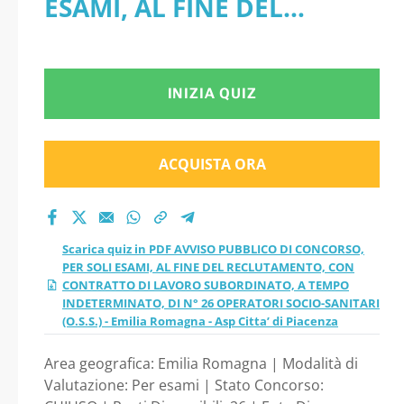
ESAMI, AL FINE DEL
SOLI ESAMI, AL FINE
RECLUTAMENTO, CON
DEL RECLUTAMENTO,
CONTRATTO DI LAVORO
INIZIA QUIZ
CON CONTRATTO DI
SUBORDINATO, A TEMPO
LAVORO
INDETERMINATO, DI N° 26
ACQUISTA ORA
SUBORDINATO, A
OPERATORI SOCIO-
SANITARI (O.S.S.) - Emilia
TEMPO
Scarica quiz in PDF AVVISO PUBBLICO DI CONCORSO,
Romagna - Asp Citta’ di
PER SOLI ESAMI, AL FINE DEL RECLUTAMENTO, CON
INDETERMINATO, DI
CONTRATTO DI LAVORO SUBORDINATO, A TEMPO
Piacenza
INDETERMINATO, DI N° 26 OPERATORI SOCIO-SANITARI
N° 26 OPERATORI
(O.S.S.) - Emilia Romagna - Asp Citta’ di Piacenza
Area geografica: Emilia Romagna | Modalità di
SOCIO-SANITARI
Valutazione: Per esami | Stato Concorso: