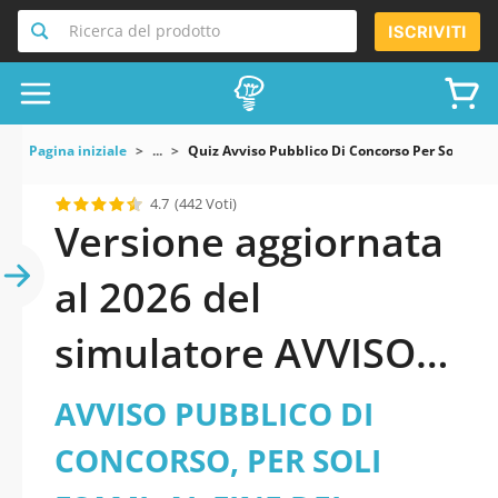
Ricerca del prodotto
ISCRIVITI
Pagina iniziale
...
Quiz Avviso Pubblico Di Concorso Per Soli Esa
4.7
(442 Voti)
Versione aggiornata
al 2026 del
simulatore AVVISO
PUBBLICO DI
AVVISO PUBBLICO DI
CONCORSO, PER
CONCORSO, PER SOLI