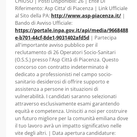
CHIUSO | Posti Disponibili: 26 | Ente Di
(O.S.S.) - Emilia
Riferimento: Asp Citta’ di Piacenza | Link Ufficiale
al Sito della PA:
http://www.asp-piacenza.it/
|
Romagna - Asp Citta’
Bando di Avviso Ufficiale:
https://portale.inpa.gov.it/api/media/9668488
di Piacenza
e-b701-44cf-8de1-9031402afd5d
| Partecipa
all'importante avviso pubblico per il
reclutamento di 26 Operatori Socio-Sanitari
(O.S.S.) presso l'Asp Città di Piacenza. Questo
concorso con contratto indeterminato è
dedicato a professionisti nel campo socio-
sanitario desiderosi di offrire supporto e
assistenza a persone in situazioni di
vulnerabilità. I candidati saranno selezionati
attraverso esclusivamente esami garantendo
equità e competenza. Unisciti a noi per costruire
un futuro migliore per la comunità emiliana dove
il tuo lavoro avrà un impatto significativo nelle
vite degli altri. | Data apertura candidature: