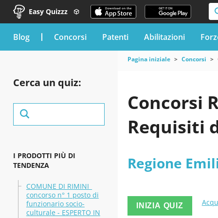
Easy Quizzz
blog
Concorsi
Patenti
Abilitazioni
Forz
Pagina iniziale
Concorsi
Cerca un quiz:
Concorsi 
Requisiti 
I PRODOTTI PIÙ DI
Regione Emi
TENDENZA
COMUNE DI RIMINI_
concorso n° 1 posto di
Acqu
funzionario socio-
INIZIA QUIZ
culturale - ESPERTO IN