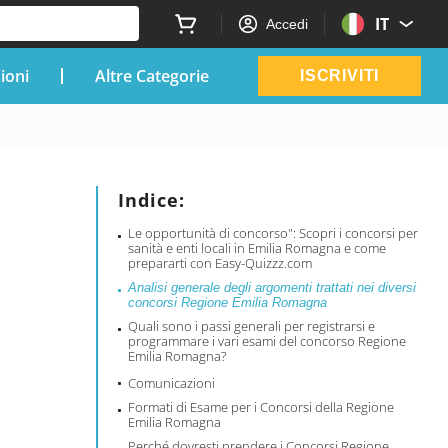
IT
Accedi
zioni
Altre Categorie
ISCRIVITI
Indice:
Le opportunità di concorso": Scopri i concorsi per
sanità e enti locali in Emilia Romagna e come
prepararti con Easy-Quizzz.com
Analisi generale degli argomenti trattati nei diversi
concorsi Regione Emilia Romagna
Quali sono i passi generali per registrarsi e
programmare i vari esami del concorso Regione
Emilia Romagna?
Comunicazioni
Formati di Esame per i Concorsi della Regione
Emilia Romagna
Perché dovresti prendere i Concorsi Regione