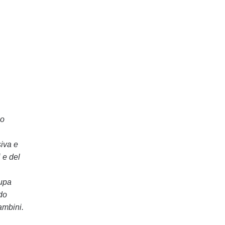
co
siva e
 e del
cupa
do
ambini.