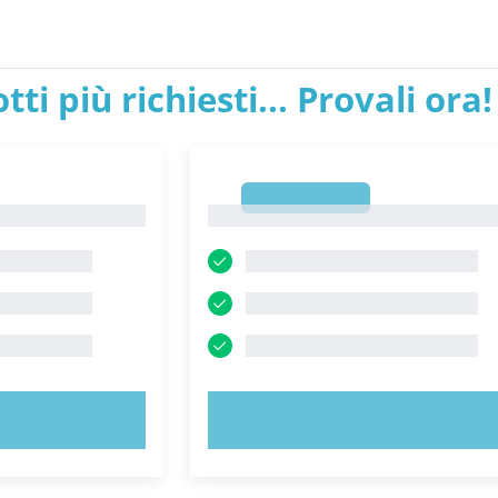
tti più richiesti... Provali ora!
1
1
ORA!
PROVA ORA!