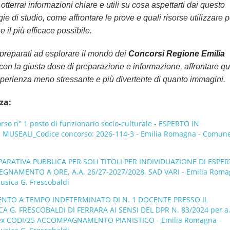
tterrai informazioni chiare e utili su cosa aspettarti dai questo
ie di studio, come affrontare le prove e quali risorse utilizzare p
 il più efficace possibile.
preparati ad esplorare il mondo dei
Concorsi Regione Emilia
 con la giusta dose di preparazione e informazione, affrontare qu
perienza meno stressante e più divertente di quanto immagini.
za:
o n° 1 posto di funzionario socio-culturale - ESPERTO IN
MUSEALI_Codice concorso: 2026-114-3 - Emilia Romagna - Comune
ATIVA PUBBLICA PER SOLI TITOLI PER INDIVIDUAZIONE DI ESPER
EGNAMENTO A ORE, A.A. 26/27-2027/2028, SAD VARI - Emilia Roma
usica G. Frescobaldi
NTO A TEMPO INDETERMINATO DI N. 1 DOCENTE PRESSO IL
 G. FRESCOBALDI DI FERRARA AI SENSI DEL DPR N. 83/2024 per a.
ex CODI/25 ACCOMPAGNAMENTO PIANISTICO - Emilia Romagna -