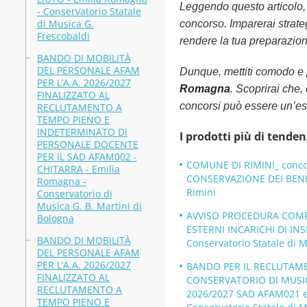
Leggendo questo articolo, o
- Conservatorio Statale
di Musica G.
concorso. Imparerai strateg
Frescobaldi
rendere la tua preparazione
BANDO DI MOBILITÀ
DEL PERSONALE AFAM
Dunque, mettiti comodo e 
PER L’A.A. 2026/2027
Romagna
. Scoprirai che,
FINALIZZATO AL
concorsi può essere un’es
RECLUTAMENTO A
TEMPO PIENO E
INDETERMINATO DI
I prodotti più di tenden
PERSONALE DOCENTE
PER IL SAD AFAM002 -
COMUNE DI RIMINI_ concors
CHITARRA - Emilia
CONSERVAZIONE DEI BENI 
Romagna -
Rimini
Conservatorio di
Musica G. B. Martini di
AVVISO PROCEDURA COMPAR
Bologna
ESTERNI INCARICHI DI INS
BANDO DI MOBILITÀ
Conservatorio Statale di M
DEL PERSONALE AFAM
PER L’A.A. 2026/2027
BANDO PER IL RECLUTAME
FINALIZZATO AL
CONSERVATORIO DI MUSICA
RECLUTAMENTO A
2026/2027 SAD AFAM021 
TEMPO PIENO E