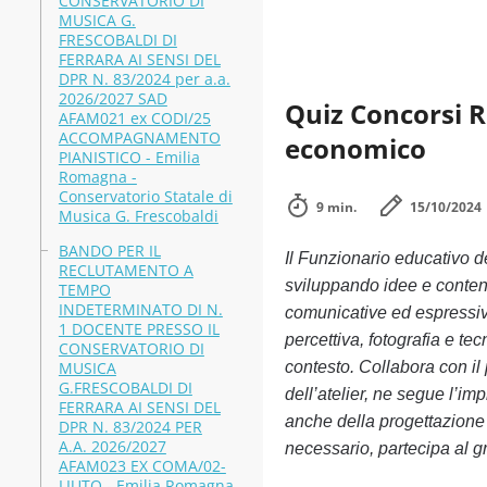
CONSERVATORIO DI
MUSICA G.
FRESCOBALDI DI
FERRARA AI SENSI DEL
DPR N. 83/2024 per a.a.
2026/2027 SAD
Quiz Concorsi 
AFAM021 ex CODI/25
ACCOMPAGNAMENTO
economico
PIANISTICO - Emilia
Romagna -
Conservatorio Statale di
9 min.
15/10/2024
Musica G. Frescobaldi
BANDO PER IL
Il Funzionario educativo d
RECLUTAMENTO A
sviluppando idee e contenut
TEMPO
INDETERMINATO DI N.
comunicative ed espressive
1 DOCENTE PRESSO IL
percettiva, fotografia e te
CONSERVATORIO DI
MUSICA
contesto. Collabora con il
G.FRESCOBALDI DI
dell’atelier, ne segue l’i
FERRARA AI SENSI DEL
anche della progettazione 
DPR N. 83/2024 PER
A.A. 2026/2027
necessario, partecipa al g
AFAM023 EX COMA/02-
LIUTO - Emilia Romagna