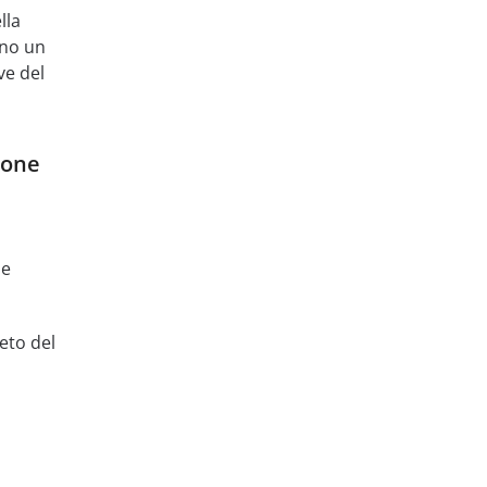
lla
nno un
ve del
ione
me
eto del