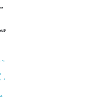
er
esti
 di
TI
gna -
a.