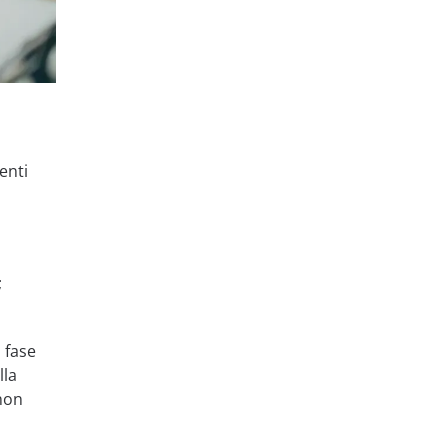
enti
;
 fase
lla
non