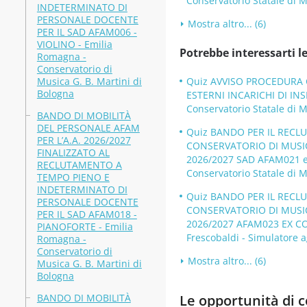
Conservatorio Statale di M
INDETERMINATO DI
PERSONALE DOCENTE
Mostra altro... (6)
PER IL SAD AFAM006 -
VIOLINO - Emilia
Potrebbe interessarti le
Romagna -
Conservatorio di
Musica G. B. Martini di
Quiz AVVISO PROCEDURA C
Bologna
ESTERNI INCARICHI DI INS
Conservatorio Statale di M
BANDO DI MOBILITÀ
DEL PERSONALE AFAM
Quiz BANDO PER IL RECL
PER L’A.A. 2026/2027
CONSERVATORIO DI MUSICA
FINALIZZATO AL
2026/2027 SAD AFAM021 
RECLUTAMENTO A
Conservatorio Statale di M
TEMPO PIENO E
INDETERMINATO DI
Quiz BANDO PER IL RECL
PERSONALE DOCENTE
CONSERVATORIO DI MUSICA
PER IL SAD AFAM018 -
2026/2027 AFAM023 EX COM
PIANOFORTE - Emilia
Frescobaldi - Simulatore a
Romagna -
Conservatorio di
Mostra altro... (6)
Musica G. B. Martini di
Bologna
BANDO DI MOBILITÀ
Le opportunità di co