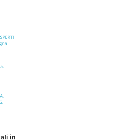
SPERTI
gna -
a.
A.
G.
ali in