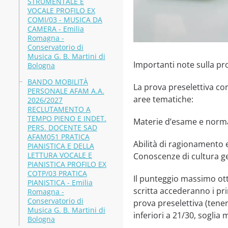
STRUMENTALE E
VOCALE PROFILO EX
COMI/03 - MUSICA DA
CAMERA - Emilia
Romagna -
Conservatorio di
Musica G. B. Martini di
Importanti note sulla pro
Bologna
BANDO MOBILITÀ
La prova preselettiva con
PERSONALE AFAM A.A.
aree tematiche:
2026/2027
RECLUTAMENTO A
TEMPO PIENO E INDET.
Materie d’esame e normat
PERS. DOCENTE SAD
AFAM051 PRATICA
Abilità di ragionamento e
PIANISTICA E DELLA
LETTURA VOCALE E
Conoscenze di cultura g
PIANISTICA PROFILO EX
COTP/03 PRATICA
Il punteggio massimo otte
PIANISTICA - Emilia
scritta accederanno i pri
Romagna -
Conservatorio di
prova preselettiva (tene
Musica G. B. Martini di
inferiori a 21/30, soglia
Bologna