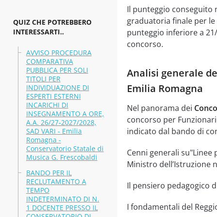
Il punteggio conseguito n
graduatoria finale per l
QUIZ CHE POTREBBERO
INTERESSARTI..
punteggio inferiore a 21/
concorso.
AVVISO PROCEDURA
COMPARATIVA
PUBBLICA PER SOLI
Analisi generale de
TITOLI PER
Emilia Romagna
INDIVIDUAZIONE DI
ESPERTI ESTERNI
INCARICHI DI
Nel panorama dei
Conco
INSEGNAMENTO A ORE,
concorso per Funzionario
A.A. 26/27-2027/2028,
indicato dal bando di co
SAD VARI - Emilia
Romagna -
Conservatorio Statale di
Cenni generali su"Linee 
Musica G. Frescobaldi
Ministro dell’Istruzione
BANDO PER IL
RECLUTAMENTO A
Il pensiero pedagogico d
TEMPO
INDETERMINATO DI N.
I fondamentali del Reggi
1 DOCENTE PRESSO IL
CONSERVATORIO DI