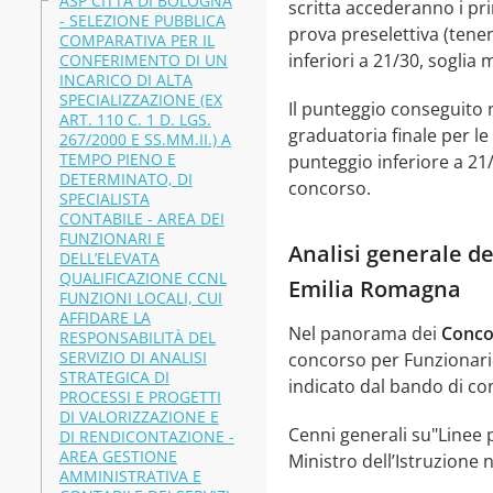
ASP CITTÀ DI BOLOGNA
scritta accederanno i pri
- SELEZIONE PUBBLICA
prova preselettiva (tene
COMPARATIVA PER IL
inferiori a 21/30, soglia
CONFERIMENTO DI UN
INCARICO DI ALTA
SPECIALIZZAZIONE (EX
Il punteggio conseguito n
ART. 110 C. 1 D. LGS.
graduatoria finale per l
267/2000 E SS.MM.II.) A
TEMPO PIENO E
punteggio inferiore a 21/
DETERMINATO, DI
concorso.
SPECIALISTA
CONTABILE - AREA DEI
FUNZIONARI E
Analisi generale de
DELL’ELEVATA
QUALIFICAZIONE CCNL
Emilia Romagna
FUNZIONI LOCALI, CUI
AFFIDARE LA
Nel panorama dei
Conco
RESPONSABILITÀ DEL
SERVIZIO DI ANALISI
concorso per Funzionario
STRATEGICA DI
indicato dal bando di co
PROCESSI E PROGETTI
DI VALORIZZAZIONE E
Cenni generali su"Linee 
DI RENDICONTAZIONE -
AREA GESTIONE
Ministro dell’Istruzione
AMMINISTRATIVA E