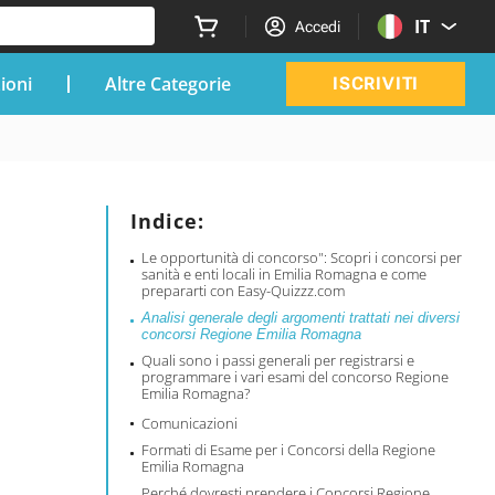
IT
Accedi
zioni
Altre Categorie
ISCRIVITI
Indice:
Le opportunità di concorso": Scopri i concorsi per
sanità e enti locali in Emilia Romagna e come
prepararti con Easy-Quizzz.com
Analisi generale degli argomenti trattati nei diversi
concorsi Regione Emilia Romagna
Quali sono i passi generali per registrarsi e
programmare i vari esami del concorso Regione
Emilia Romagna?
Comunicazioni
Formati di Esame per i Concorsi della Regione
Emilia Romagna
Perché dovresti prendere i Concorsi Regione