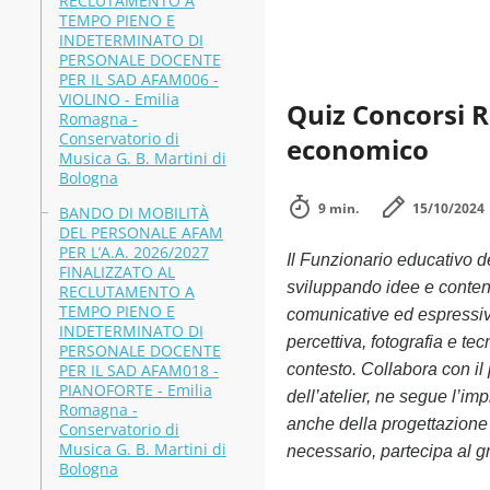
RECLUTAMENTO A
TEMPO PIENO E
INDETERMINATO DI
PERSONALE DOCENTE
PER IL SAD AFAM006 -
VIOLINO - Emilia
Quiz Concorsi 
Romagna -
Conservatorio di
economico
Musica G. B. Martini di
Bologna
9 min.
15/10/2024
BANDO DI MOBILITÀ
DEL PERSONALE AFAM
PER L’A.A. 2026/2027
Il Funzionario educativo d
FINALIZZATO AL
sviluppando idee e contenut
RECLUTAMENTO A
TEMPO PIENO E
comunicative ed espressive
INDETERMINATO DI
percettiva, fotografia e te
PERSONALE DOCENTE
PER IL SAD AFAM018 -
contesto. Collabora con il
PIANOFORTE - Emilia
dell’atelier, ne segue l’i
Romagna -
anche della progettazione 
Conservatorio di
Musica G. B. Martini di
necessario, partecipa al g
Bologna