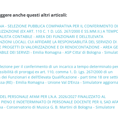
ggere anche questi altri articoli:
GNA - SELEZIONE PUBBLICA COMPARATIVA PER IL CONFERIMENTO D
IZZAZIONE (EX ART. 110 C. 1 D. LGS. 267/2000 E SS.MM.II.) A TEMP
ALISTA CONTABILE - AREA DEI FUNZIONARI E DELL’ELEVATA
ZIONI LOCALI, CUI AFFIDARE LA RESPONSABILITÀ DEL SERVIZIO DI 
 E PROGETTI DI VALORIZZAZIONE E DI RENDICONTAZIONE - AREA G
E DEI SERVIZI - Emilia Romagna - ASP Citta’ di Bologna - Simulat
lezione per il conferimento di un incarico a tempo determinato per
sibilità di proroga) ex art. 110, comma 1, D. Lgs. 267/2000 di un
 dei Funzionari e dell’Elevata Qualificazione - part time 18 ore sett
sa (RE) - Emilia Romagna - Unione Val D’Enza - Simulatore aggiorna
DEL PERSONALE AFAM PER L’A.A. 2026/2027 FINALIZZATO AL
IENO E INDETERMINATO DI PERSONALE DOCENTE PER IL SAD AFA
 - Conservatorio di Musica G. B. Martini di Bologna - Simulatore