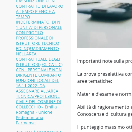
L’ASSUNZIONE CON
CONTRATTO DI LAVORO
A TEMPO PIENO E A
TEMPO
INDETERMINATO, DI N.
1 UNITA’ DI PERSONALE
CON PROFILO
PROFESSIONALE DI
ISTRUTTORE TECNICO
ED INQUADRAMENTO
NELL’AREA
CONTRATTUALE DEGLI
Importanti note sulla pro
ISTRUTTORI (EX. CAT. C)
CCNL PERSONALE NON
La prova preselettiva con
DIRIGENTE COMPARTO
FUNZIONI LOCALI DEL
aree tematiche:
16.11.2022, DA
ASSEGNARE ALL’AREA
Materie d’esame e normat
TECNICA/PROTEZIONE
CIVILE DEL COMUNE DI
Abilità di ragionamento e
COLLECCHIO - Emilia
Romagna - Unione
Conoscenze di cultura g
Pedemontana
Parmense
Il punteggio massimo otte