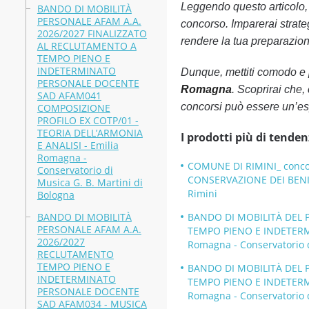
Leggendo questo articolo, o
BANDO DI MOBILITÀ
PERSONALE AFAM A.A.
concorso. Imparerai strateg
2026/2027 FINALIZZATO
rendere la tua preparazione
AL RECLUTAMENTO A
TEMPO PIENO E
INDETERMINATO
Dunque, mettiti comodo e 
PERSONALE DOCENTE
Romagna
. Scoprirai che,
SAD AFAM041
concorsi può essere un’es
COMPOSIZIONE
PROFILO EX COTP/01 -
TEORIA DELL’ARMONIA
I prodotti più di tenden
E ANALISI - Emilia
Romagna -
COMUNE DI RIMINI_ concors
Conservatorio di
CONSERVAZIONE DEI BENI 
Musica G. B. Martini di
Rimini
Bologna
BANDO DI MOBILITÀ
BANDO DI MOBILITÀ DEL 
PERSONALE AFAM A.A.
TEMPO PIENO E INDETERM
2026/2027
Romagna - Conservatorio d
RECLUTAMENTO
TEMPO PIENO E
BANDO DI MOBILITÀ DEL 
INDETERMINATO
TEMPO PIENO E INDETERMI
PERSONALE DOCENTE
Romagna - Conservatorio d
SAD AFAM034 - MUSICA