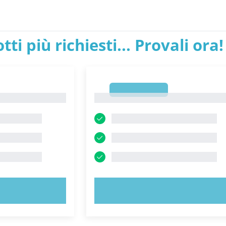
tti più richiesti... Provali ora!
1
1
ORA!
PROVA ORA!