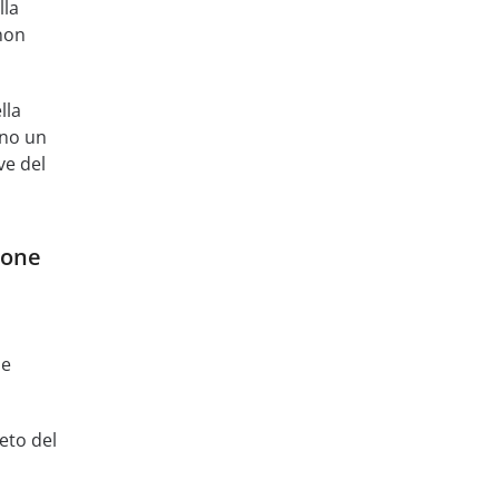
lla
non
lla
nno un
ve del
ione
me
eto del