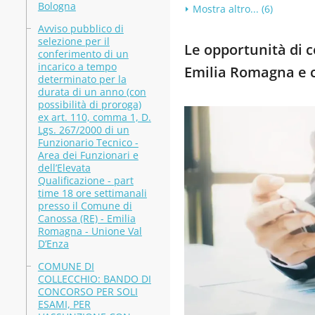
Bologna
Mostra altro... (6)
Avviso pubblico di
selezione per il
Le opportunità di co
conferimento di un
incarico a tempo
Emilia Romagna e 
determinato per la
durata di un anno (con
possibilità di proroga)
ex art. 110, comma 1, D.
Lgs. 267/2000 di un
Funzionario Tecnico -
Area dei Funzionari e
dell’Elevata
Qualificazione - part
time 18 ore settimanali
presso il Comune di
Canossa (RE) - Emilia
Romagna - Unione Val
D’Enza
COMUNE DI
COLLECCHIO: BANDO DI
CONCORSO PER SOLI
ESAMI, PER