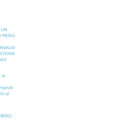
I UN
O PIENO
ANALISI
ESTIONE
ore
 la
imanali
to al
M002 -