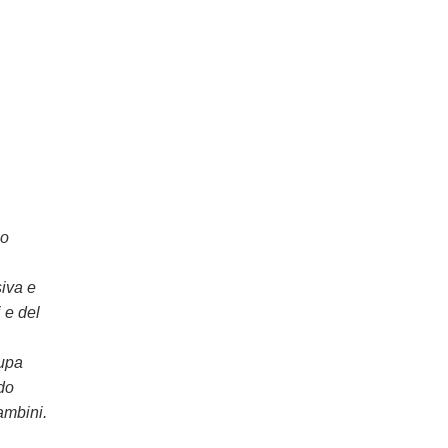
co
siva e
 e del
cupa
do
ambini.