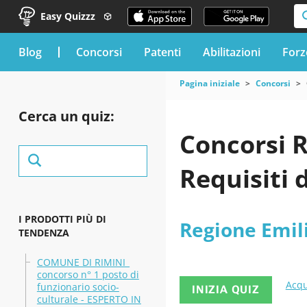
Easy Quizzz
blog
Concorsi
Patenti
Abilitazioni
Forz
Pagina iniziale
Concorsi
Cerca un quiz:
Concorsi 
Requisiti 
I PRODOTTI PIÙ DI
Regione Emi
TENDENZA
COMUNE DI RIMINI_
concorso n° 1 posto di
Acqu
funzionario socio-
INIZIA QUIZ
culturale - ESPERTO IN