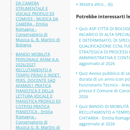
DA CAMERA
Mostra altro... (6)
STRUMENTALE E
VOCALE PROFILO EX
Potrebbe interessarti le
COMI/03 - MUSICA DA
CAMERA - Emilia
Quiz ASP CITTÀ DI BOLO
Romagna -
Conservatorio di
INCARICO DI ALTA SPECIAL
Musica G. B. Martini di
E DETERMINATO, DI SPECI
Bologna
QUALIFICAZIONE CCNL FUN
STRATEGICA DI PROCESSI
BANDO MOBILITÀ
AMMINISTRATIVA E CONTABIL
PERSONALE AFAM A.A.
aggiornato al 2026
2026/2027
RECLUTAMENTO A
Quiz Avviso pubblico di se
TEMPO PIENO E INDET.
durata di un anno (con pos
PERS. DOCENTE SAD
Funzionario Tecnico - Area
AFAM051 PRATICA
PIANISTICA E DELLA
presso il Comune di Canos
LETTURA VOCALE E
2026
PIANISTICA PROFILO EX
COTP/03 PRATICA
Quiz BANDO DI MOBILITÀ 
PIANISTICA - Emilia
RECLUTAMENTO A TEMPO P
Romagna -
CHITARRA - Emilia Romagna
Conservatorio di
aggiornato al 2026
Musica G. B. Martini di