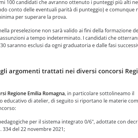
mi 100 candidati che avranno ottenuto i punteggi più alti ne
ndo conto delle eventuali parità di punteggio) e comunque 
 minima per superare la prova.
ella preselezione non sarà valido ai fini della formazione de
e assunzioni a tempo indeterminato. I candidati che otterra
30 saranno esclusi da ogni graduatoria e dalle fasi successi
gli argomenti trattati nei diversi concorsi Reg
rsi Regione Emilia Romagna
, in particolare sottolineamo il
 educativo di atelier, di seguito si riportano le materie co
ncorso:
pedagogiche per il sistema integrato 0/6", adottate con decr
 n. 334 del 22 novembre 2021;