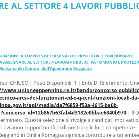
RE AL SETTORE 4 LAVORI PUBBLIC
VENTASSO (RE). - Emilia
 DI VENTASSO (RE). - Emilia
muni dell’Appennino
Appennino Reggiano
ASSUNZIONE A TEMPO INDETERMINATO E PIENO DI N. 1 FUNZIONARIO
DA ASSEGNARE AL SETTORE 4 LAVORI PUBBLICI, PATRIMONIO E PROTEZ
 Montana dei Comuni dell’Appennino Reggiano
so: CHIUSO | Posti Disponibili: 1 | Ente Di Riferimento: Un
://www.unioneappennino.re.it/bando/concorso-pubblico
nico-area-dei-funzionari-ed-e-q-ccnl-funzioni-locali-da-
.inpa.gov.it/api/media/da7f6859-f53a-4615-ba0b-
so/?concorso_id=12b867b63fab4d3182e0bbae6840b970
| Il 
erminato. Questa selezione si rivolge a candidati motivati p
panti avranno l’opportunità di dimostrare le loro competenze
Reggiano in Emilia Romagna significa contribuire a un ambi