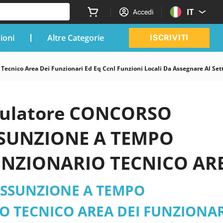
IT
Accedi
zioni
Altre Categorie
ISCRIVITI
ecnico Area Dei Funzionari Ed Eq Ccnl Funzioni Locali Da Assegnare Al Sett
imulatore CONCORSO
ASSUNZIONE A TEMPO
FUNZIONARIO TECNICO AR
NZIONI LOCALI DA
ASSUNZIONE A TEMPO
UBBLICI, PATRIMONIO E
IO TECNICO AREA DEI FUNZIONAR