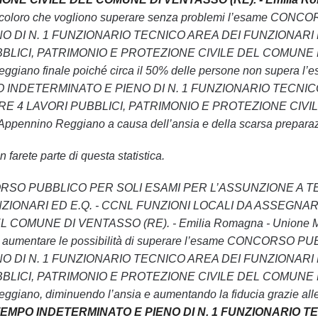
utti coloro che vogliono superare senza problemi l’esam
O DI N. 1 FUNZIONARIO TECNICO AREA DEI FUNZIONARI 
LICI, PATRIMONIO E PROTEZIONE CIVILE DEL COMUNE DI V
eggiano finale poiché circa il 50% delle persone non su
 INDETERMINATO E PIENO DI N. 1 FUNZIONARIO TECNICO
4 LAVORI PUBBLICI, PATRIMONIO E PROTEZIONE CIVILE 
ppennino Reggiano a causa dell’ansia e della scarsa preparazio
 farete parte di questa statistica.
 CONCORSO PUBBLICO PER SOLI ESAMI PER L’ASSUNZIONE A
ZIONARI ED E.Q. - CCNL FUNZIONI LOCALI DA ASSEGNAR
COMUNE DI VENTASSO (RE). - Emilia Romagna - Unione Mont
ivo di aumentare le possibilità di superare l’esame CONC
O DI N. 1 FUNZIONARIO TECNICO AREA DEI FUNZIONARI 
LICI, PATRIMONIO E PROTEZIONE CIVILE DEL COMUNE DI V
giano, diminuendo l’ansia e aumentando la fiducia grazie all
EMPO INDETERMINATO E PIENO DI N. 1 FUNZIONARIO TE