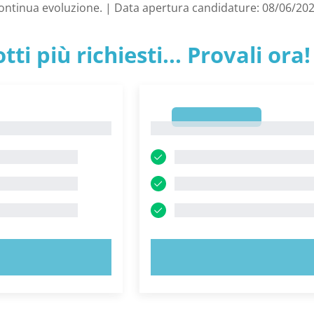
continua evoluzione. | Data apertura candidature: 08/06/20
tti più richiesti... Provali ora!
1
1
 ORA!
PROVA ORA!