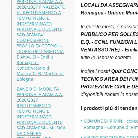
PERSONALE AFAM A.A.
LOCALI DA ASSEGNARE 
2026/2027 FINALIZZATO
AL RECLUTAMENTO A
Romagna - Unione Monta
TEMPO PIENO E
INDETERMINATO
In questo modo, è possibi
PERSONALE DOCENTE
SAD AFAM041
PUBBLICO PER SOLI ES
COMPOSIZIONE
E.Q. - CCNL FUNZIONI
PROFILO EX COTP/01 -
VENTASSO (RE). - Emili
TEORIA DELL’ARMONIA
E ANALISI - Emilia
tutte le risposte corrette.
Romagna -
Conservatorio di
Inoltre i nostri
Quiz CONC
Musica G. B. Martini di
Bologna
TECNICO AREA DEI FUN
PROTEZIONE CIVILE DEL
BANDO DI MOBILITÀ
PERSONALE AFAM A.A.
disponibili tramite la nos
2026/2027
RECLUTAMENTO
I prodotti più di tenden
TEMPO PIENO E
INDETERMINATO
COMUNE DI RIMINI_ concor
PERSONALE DOCENTE
Romagna - Comune di Rim
SAD AFAM034 - MUSICA
DA CAMERA
AVVISO PROCEDURA COMPAR