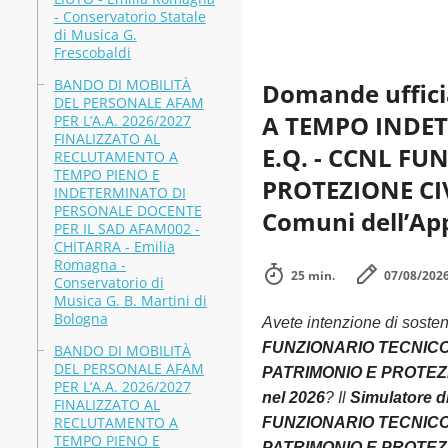
- Conservatorio Statale
di Musica G.
Frescobaldi
BANDO DI MOBILITÀ
Domande uffici
DEL PERSONALE AFAM
A TEMPO INDET
PER L’A.A. 2026/2027
FINALIZZATO AL
E.Q. - CCNL FU
RECLUTAMENTO A
TEMPO PIENO E
PROTEZIONE CIV
INDETERMINATO DI
PERSONALE DOCENTE
Comuni dell’Ap
PER IL SAD AFAM002 -
CHITARRA - Emilia
Romagna -
25 min.
07/08/202
Conservatorio di
Musica G. B. Martini di
Bologna
Avete intenzione di soste
FUNZIONARIO TECNICO 
BANDO DI MOBILITÀ
DEL PERSONALE AFAM
PATRIMONIO E PROTEZIO
PER L’A.A. 2026/2027
nel 2026
? Il
Simulatore
FINALIZZATO AL
RECLUTAMENTO A
FUNZIONARIO TECNICO 
TEMPO PIENO E
PATRIMONIO E PROTEZIO