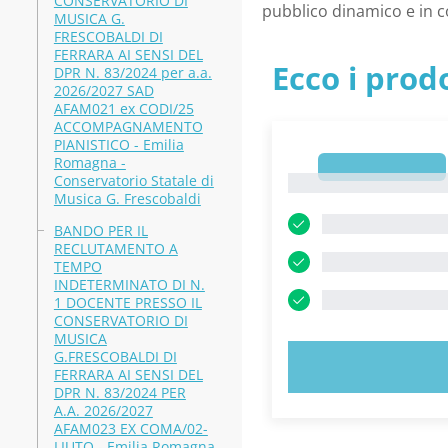
CONSERVATORIO DI
pubblico dinamico e in 
MUSICA G.
FRESCOBALDI DI
FERRARA AI SENSI DEL
Ecco i prodo
DPR N. 83/2024 per a.a.
2026/2027 SAD
AFAM021 ex CODI/25
ACCOMPAGNAMENTO
PIANISTICO - Emilia
Romagna -
1
Conservatorio Statale di
1
Musica G. Frescobaldi
BANDO PER IL
RECLUTAMENTO A
TEMPO
INDETERMINATO DI N.
1 DOCENTE PRESSO IL
CONSERVATORIO DI
MUSICA
G.FRESCOBALDI DI
PROVA
FERRARA AI SENSI DEL
DPR N. 83/2024 PER
A.A. 2026/2027
AFAM023 EX COMA/02-
LIUTO - Emilia Romagna