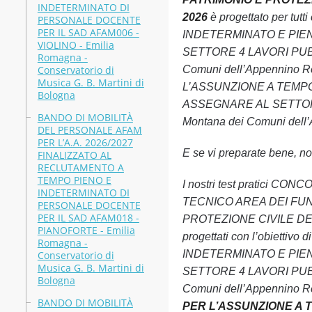
INDETERMINATO DI
2026
è progettato per t
PERSONALE DOCENTE
PER IL SAD AFAM006 -
INDETERMINATO E PIEN
VIOLINO - Emilia
SETTORE 4 LAVORI PUBB
Romagna -
Conservatorio di
Comuni dell’Appennino R
Musica G. B. Martini di
L’ASSUNZIONE A TEMPO
Bologna
ASSEGNARE AL SETTORE 
BANDO DI MOBILITÀ
Montana dei Comuni dell’A
DEL PERSONALE AFAM
PER L’A.A. 2026/2027
E se vi preparate bene, non
FINALIZZATO AL
RECLUTAMENTO A
TEMPO PIENO E
I nostri test pratici
INDETERMINATO DI
TECNICO AREA DEI FUN
PERSONALE DOCENTE
PER IL SAD AFAM018 -
PROTEZIONE CIVILE DEL 
PIANOFORTE - Emilia
progettati con l’obiett
Romagna -
INDETERMINATO E PIEN
Conservatorio di
Musica G. B. Martini di
SETTORE 4 LAVORI PUBB
Bologna
Comuni dell’Appennino Reg
BANDO DI MOBILITÀ
PER L’ASSUNZIONE A T