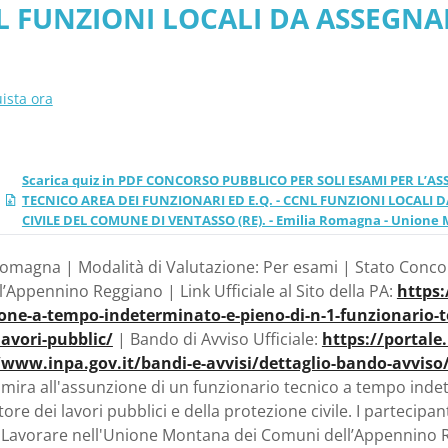
NL FUNZIONI LOCALI DA ASSEGNA
E CIVILE DEL COMUNE DI 
 PROTEZIONE CIVILE DEL COMUNE
 Unione Montana dei Co
ione Montana dei Comuni dell’
ista ora
Scarica quiz in PDF CONCORSO PUBBLICO PER SOLI ESAMI PER L’
TECNICO AREA DEI FUNZIONARI ED E.Q. - CCNL FUNZIONI LOCALI 
CIVILE DEL COMUNE DI VENTASSO (RE). - Emilia Romagna - Unione
Romagna | Modalità di Valutazione: Per esami | Stato Concor
Appennino Reggiano | Link Ufficiale al Sito della PA:
https
one-a-tempo-indeterminato-e-pieno-di-n-1-funzionario-tec
lavori-pubblic/
| Bando di Avviso Ufficiale:
https://portale
/www.inpa.gov.it/bandi-e-avvisi/dettaglio-bando-avvi
 mira all'assunzione di un funzionario tecnico a tempo indet
ttore dei lavori pubblici e della protezione civile. I parteci
. Lavorare nell'Unione Montana dei Comuni dell’Appennino 