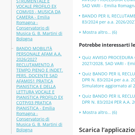
STRUMENTALE E
SAD VARI - Emilia Romagna
VOCALE PROFILO EX
COMI/03 - MUSICA DA
BANDO PER IL RECLUTAME
CAMERA - Emilia
83/2024 per a.a. 2026/20
Romagna -
Conservatorio di
Mostra altro... (6)
Musica G. B. Martini di
Bologna
Potrebbe interessarti le
BANDO MOBILITÀ
PERSONALE AFAM A.A.
Quiz AVVISO PROCEDURA C
2026/2027
2027/2028, SAD VARI - Emi
RECLUTAMENTO A
TEMPO PIENO E INDET.
Quiz BANDO PER IL RECL
PERS. DOCENTE SAD
DPR N. 83/2024 per a.a. 
AFAM051 PRATICA
Simulatore aggiornato al 
PIANISTICA E DELLA
LETTURA VOCALE E
Quiz BANDO PER IL RECL
PIANISTICA PROFILO EX
DPR N. 83/2024 PER A.A. 2
COTP/03 PRATICA
PIANISTICA - Emilia
Mostra altro... (6)
Romagna -
Conservatorio di
Musica G. B. Martini di
Scarica l’applica
Bologna