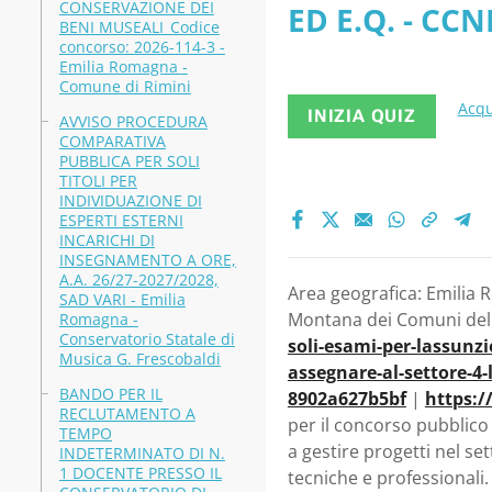
CONSERVAZIONE DEI
ED E.Q. - CC
PROTEZION
BENI MUSEALI_Codice
concorso: 2026-114-3 -
PATRIMONIO E
Emilia Romagna -
Romagna -
Comune di Rimini
Romagna - Un
Acqu
INIZIA QUIZ
AVVISO PROCEDURA
Reggiano
COMPARATIVA
PUBBLICA PER SOLI
TITOLI PER
INDIVIDUAZIONE DI
ESPERTI ESTERNI
INCARICHI DI
INSEGNAMENTO A ORE,
A.A. 26/27-2027/2028,
Area geografica: Emilia 
SAD VARI - Emilia
Montana dei Comuni dell’
Romagna -
Conservatorio Statale di
soli-esami-per-lassunzi
Musica G. Frescobaldi
assegnare-al-settore-4-
BANDO PER IL
8902a627b5bf
|
https:/
RECLUTAMENTO A
per il concorso pubblico
TEMPO
a gestire progetti nel se
INDETERMINATO DI N.
1 DOCENTE PRESSO IL
tecniche e professionali