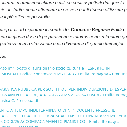
tterrai informazioni chiare e utili su cosa aspettarti dai questo
ie di studio, come affrontare le prove e quali risorse utilizzare p
 il più efficace possibile.
preparati ad esplorare il mondo dei
Concorsi Regione Emilia
 con la giusta dose di preparazione e informazione, affrontare qu
perienza meno stressante e più divertente di quanto immagini.
za:
o n° 1 posto di funzionario socio-culturale - ESPERTO IN
MUSEALI_Codice concorso: 2026-114-3 - Emilia Romagna - Comune
ATIVA PUBBLICA PER SOLI TITOLI PER INDIVIDUAZIONE DI ESPER
EGNAMENTO A ORE, A.A. 26/27-2027/2028, SAD VARI - Emilia Roma
usica G. Frescobaldi
NTO A TEMPO INDETERMINATO DI N. 1 DOCENTE PRESSO IL
 G. FRESCOBALDI DI FERRARA AI SENSI DEL DPR N. 83/2024 per a.
ex CODI/25 ACCOMPAGNAMENTO PIANISTICO - Emilia Romagna -