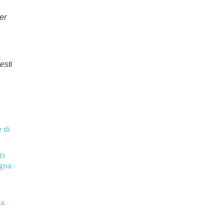
er
esti
 di
TI
gna -
a.