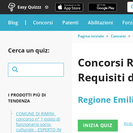
Easy Quizzz
blog
Concorsi
Patenti
Abilitazioni
Forz
Pagina iniziale
Concorsi
Cerca un quiz:
Concorsi 
Requisiti 
I PRODOTTI PIÙ DI
Regione Emi
TENDENZA
COMUNE DI RIMINI_
concorso n° 1 posto di
Acqu
funzionario socio-
INIZIA QUIZ
culturale - ESPERTO IN