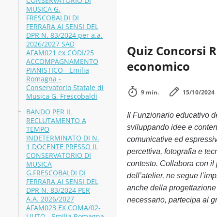
CONSERVATORIO DI
MUSICA G.
FRESCOBALDI DI
FERRARA AI SENSI DEL
DPR N. 83/2024 per a.a.
2026/2027 SAD
Quiz Concorsi 
AFAM021 ex CODI/25
ACCOMPAGNAMENTO
economico
PIANISTICO - Emilia
Romagna -
Conservatorio Statale di
9 min.
15/10/2024
Musica G. Frescobaldi
BANDO PER IL
Il Funzionario educativo d
RECLUTAMENTO A
sviluppando idee e contenut
TEMPO
INDETERMINATO DI N.
comunicative ed espressive
1 DOCENTE PRESSO IL
percettiva, fotografia e te
CONSERVATORIO DI
MUSICA
contesto. Collabora con il
G.FRESCOBALDI DI
dell’atelier, ne segue l’i
FERRARA AI SENSI DEL
anche della progettazione 
DPR N. 83/2024 PER
A.A. 2026/2027
necessario, partecipa al g
AFAM023 EX COMA/02-
LIUTO - Emilia Romagna