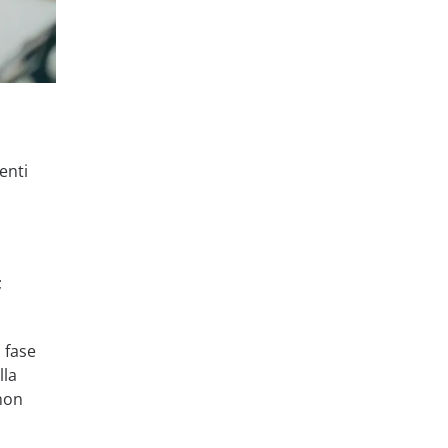
enti
;
 fase
lla
non