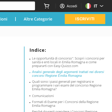
IT
Accedi
zioni
Altre Categorie
ISCRIVITI
Indice:
Le opportunità di concorso": Scopri i concorsi per
sanità e enti locali in Emilia Romagna e come
prepararti con Easy-Quizzz.com
Analisi generale degli argomenti trattati nei diversi
concorsi Regione Emilia Romagna
Quali sono i passi generali per registrarsi e
programmare i vari esami del concorso Regione
Emilia Romagna?
Comunicazioni
Formati di Esame per i Concorsi della Regione
Emilia Romagna
Perché dovresti prendere i Concorsi Regione