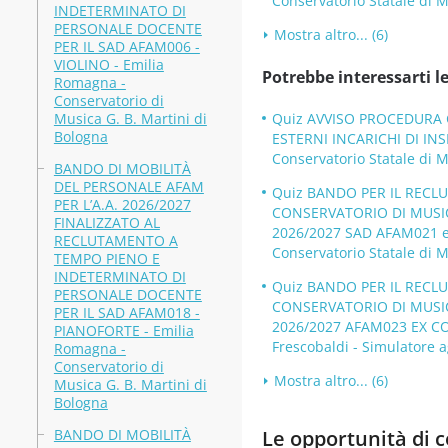
Conservatorio Statale di M
INDETERMINATO DI
PERSONALE DOCENTE
Mostra altro... (6)
PER IL SAD AFAM006 -
VIOLINO - Emilia
Potrebbe interessarti le
Romagna -
Conservatorio di
Musica G. B. Martini di
Quiz AVVISO PROCEDURA C
Bologna
ESTERNI INCARICHI DI INS
Conservatorio Statale di M
BANDO DI MOBILITÀ
DEL PERSONALE AFAM
Quiz BANDO PER IL RECL
PER L’A.A. 2026/2027
CONSERVATORIO DI MUSICA
FINALIZZATO AL
2026/2027 SAD AFAM021 
RECLUTAMENTO A
Conservatorio Statale di M
TEMPO PIENO E
INDETERMINATO DI
Quiz BANDO PER IL RECL
PERSONALE DOCENTE
CONSERVATORIO DI MUSICA
PER IL SAD AFAM018 -
2026/2027 AFAM023 EX COM
PIANOFORTE - Emilia
Frescobaldi - Simulatore a
Romagna -
Conservatorio di
Mostra altro... (6)
Musica G. B. Martini di
Bologna
BANDO DI MOBILITÀ
Le opportunità di co