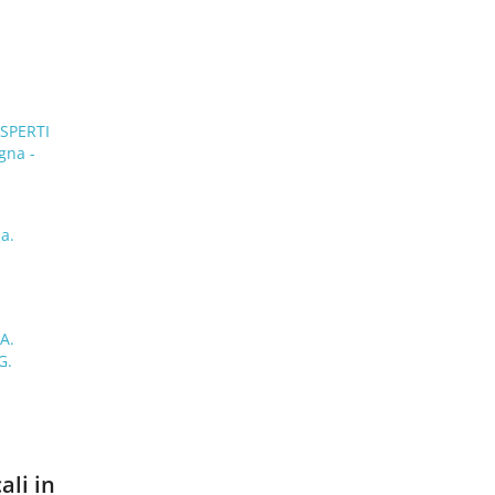
SPERTI
gna -
a.
A.
G.
ali in