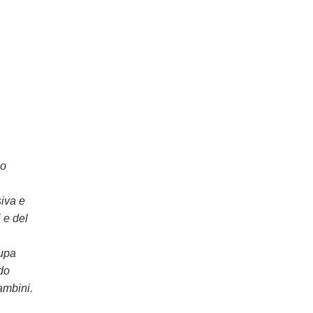
co
siva e
 e del
cupa
do
ambini.