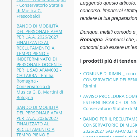
Leggendo questo articolo, o
- Conservatorio Statale
di Musica G.
concorso. Imparerai strateg
Frescobaldi
rendere la tua preparazione
BANDO DI MOBILITÀ
DEL PERSONALE AFAM
Dunque, mettiti comodo e 
PER L’A.A. 2026/2027
Romagna
. Scoprirai che,
FINALIZZATO AL
concorsi può essere un’es
RECLUTAMENTO A
TEMPO PIENO E
INDETERMINATO DI
I prodotti più di tenden
PERSONALE DOCENTE
PER IL SAD AFAM002 -
COMUNE DI RIMINI_ concors
CHITARRA - Emilia
CONSERVAZIONE DEI BENI 
Romagna -
Rimini
Conservatorio di
Musica G. B. Martini di
AVVISO PROCEDURA COMPAR
Bologna
ESTERNI INCARICHI DI INS
BANDO DI MOBILITÀ
Conservatorio Statale di M
DEL PERSONALE AFAM
PER L’A.A. 2026/2027
BANDO PER IL RECLUTAME
FINALIZZATO AL
CONSERVATORIO DI MUSICA
RECLUTAMENTO A
2026/2027 SAD AFAM021 
TEMPO PIENO E