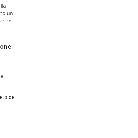
lla
nno un
ve del
ione
me
eto del