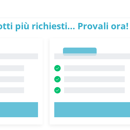
tti più richiesti... Provali ora!
1
1
ORA!
PROVA ORA!