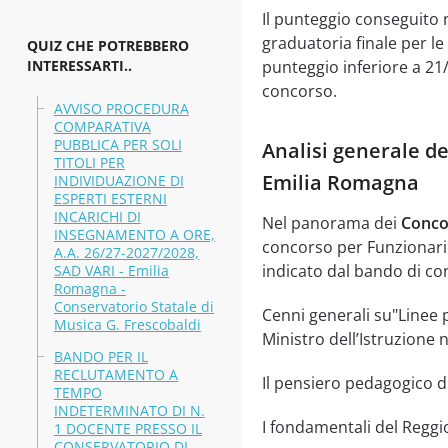
Il punteggio conseguito n
graduatoria finale per l
QUIZ CHE POTREBBERO
INTERESSARTI..
punteggio inferiore a 21/
concorso.
AVVISO PROCEDURA
COMPARATIVA
PUBBLICA PER SOLI
Analisi generale de
TITOLI PER
Emilia Romagna
INDIVIDUAZIONE DI
ESPERTI ESTERNI
INCARICHI DI
Nel panorama dei
Conco
INSEGNAMENTO A ORE,
concorso per Funzionario
A.A. 26/27-2027/2028,
indicato dal bando di co
SAD VARI - Emilia
Romagna -
Conservatorio Statale di
Cenni generali su"Linee 
Musica G. Frescobaldi
Ministro dell’Istruzione
BANDO PER IL
RECLUTAMENTO A
Il pensiero pedagogico d
TEMPO
INDETERMINATO DI N.
I fondamentali del Reggi
1 DOCENTE PRESSO IL
CONSERVATORIO DI