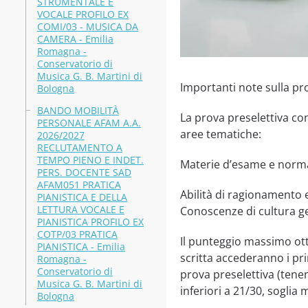
STRUMENTALE E
VOCALE PROFILO EX
COMI/03 - MUSICA DA
CAMERA - Emilia
Romagna -
Conservatorio di
Musica G. B. Martini di
Importanti note sulla pro
Bologna
BANDO MOBILITÀ
La prova preselettiva con
PERSONALE AFAM A.A.
aree tematiche:
2026/2027
RECLUTAMENTO A
TEMPO PIENO E INDET.
Materie d’esame e normat
PERS. DOCENTE SAD
AFAM051 PRATICA
Abilità di ragionamento e
PIANISTICA E DELLA
LETTURA VOCALE E
Conoscenze di cultura g
PIANISTICA PROFILO EX
COTP/03 PRATICA
Il punteggio massimo otte
PIANISTICA - Emilia
scritta accederanno i pri
Romagna -
Conservatorio di
prova preselettiva (tene
Musica G. B. Martini di
inferiori a 21/30, soglia
Bologna