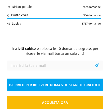
Quiz
Diritto penale
IX)
929 domande
1/10
0.75 Pt.
0 Pt.
-0.25 Pt.
Diritto civile
X)
304 domande
Inglese
Logica
XI)
3767 domande
I go to the gym _____ Mondays
Seleziona la risposta
1 risposta corretta
A.
at
Iscriviti subito
e sblocca le 10 domande segrete, per
riceverle via mail basta un solo clic!
B.
in
C.
on
Risposta
ISCRIVITI PER RICEVERE DOMANDE SEGRETE GRATUITE
Salva
Segnala la domanda errata
ACQUISTA ORA
Quiz