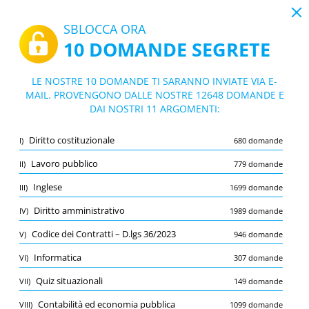
19:43
SBLOCCA ORA
10 DOMANDE SEGRETE
PDF
|
Guida per ARPA Lazio - Concorso pubblico, per titoli ed esami, per l’ assunzione a tempo pieno ed indeterminato di n. 2 unità di collaboratore amministrativo professionale, indirizzo economico-contabile - Area dei professionisti della salute e dei funzionari, profilo professionale del ruolo amministrativo, CCNL Comparto Sanità 02/11/2022 - Codice concorso 03_2025 - Lazio
Quiz ARPA Lazio - Concorso pubblico, pe
LE NOSTRE 10 DOMANDE TI SARANNO INVIATE VIA E-
r titoli ed esami, per l’ assunzione a tem
MAIL. PROVENGONO DALLE NOSTRE 12648 DOMANDE E
10/12648 Domande
11 argomenti
DAI NOSTRI 11 ARGOMENTI:
po pieno ed indeterminato di n. 2 unità
Flashcard
di collaboratore amministrativo profess
Nuovo
Diritto costituzionale
I)
680 domande
ionale, indirizzo economico-contabile - A
Pratica
Esame
Modalità apprendimento
rea dei professionisti della salute e dei f
Lavoro pubblico
II)
779 domande
unzionari, profilo professionale del ruol
Prova gratuita
/
10
Inglese
III)
1699 domande
o amministrativo, CCNL Comparto Sanit
Inglese
(1/1699)
Diritto amministrativo
IV)
1989 domande
Altro (9)
à 02/11/2022 - Codice concorso 03_2025 -
Lazio
Codice dei Contratti – D.lgs 36/2023
V)
946 domande
A
INVIA
A
Informatica
VI)
307 domande
Quiz situazionali
VII)
149 domande
Contabilità ed economia pubblica
VIII)
1099 domande
Salva
Segnala la domanda errata