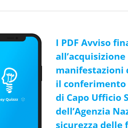
I PDF Avviso fin
all’acquisizione 
manifestazioni 
il conferimento 
di Capo Ufficio
dell’Agenzia Naz
sicurezza delle 