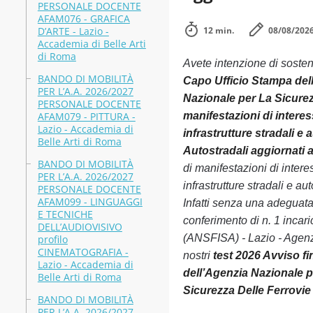
PERSONALE DOCENTE
AFAM076 - GRAFICA
D’ARTE - Lazio -
12 min.
08/08/202
Accademia di Belle Arti
di Roma
Avete intenzione di soste
BANDO DI MOBILITÀ
Capo Ufficio Stampa dell’
PER L’A.A. 2026/2027
Nazionale per La Sicurezz
PERSONALE DOCENTE
AFAM079 - PITTURA -
manifestazioni di interes
Lazio - Accademia di
infrastrutture stradali e
Belle Arti di Roma
Autostradali aggiornati a
BANDO DI MOBILITÀ
di manifestazioni di intere
PER L’A.A. 2026/2027
infrastrutture stradali e a
PERSONALE DOCENTE
AFAM099 - LINGUAGGI
Infatti senza una adeguata
E TECNICHE
conferimento di n. 1 incari
DELL’AUDIOVISIVO
(ANSFISA) - Lazio - Agenzia
profilo
CINEMATOGRAFIA -
nostri
test 2026 Avviso fi
Lazio - Accademia di
dell’Agenzia Nazionale pe
Belle Arti di Roma
Sicurezza Delle Ferrovie 
BANDO DI MOBILITÀ
PER L’A.A. 2026/2027