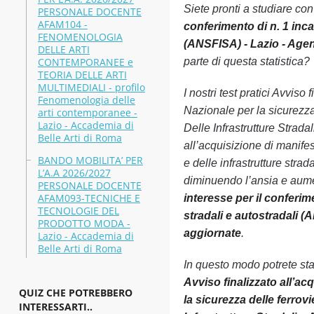
Siete pronti a studiare co
PERSONALE DOCENTE
AFAM104 -
conferimento di n. 1 inca
FENOMENOLOGIA
(ANSFISA) - Lazio - Agenz
DELLE ARTI
CONTEMPORANEE e
parte di questa statistica?
TEORIA DELLE ARTI
MULTIMEDIALI - profilo
I nostri test pratici Avvis
Fenomenologia delle
Nazionale per la sicurezza
arti contemporanee -
Lazio - Accademia di
Delle Infrastrutture Strada
Belle Arti di Roma
all’acquisizione di manifes
BANDO MOBILITA’ PER
e delle infrastrutture stra
L’A.A 2026/2027
diminuendo l’ansia e aume
PERSONALE DOCENTE
AFAM093-TECNICHE E
interesse per il conferim
TECNOLOGIE DEL
stradali e autostradali (
PRODOTTO MODA -
aggiornate
.
Lazio - Accademia di
Belle Arti di Roma
In questo modo potrete st
Avviso finalizzato all’ac
QUIZ CHE POTREBBERO
la sicurezza delle ferrov
INTERESSARTI..