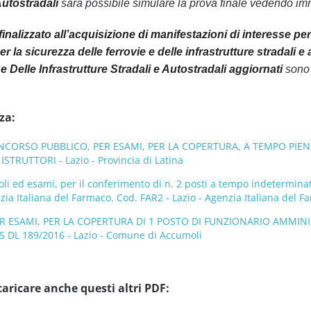
Autostradali
sarà possibile simulare la prova finale vedendo imm
finalizzato all’acquisizione di manifestazioni di interesse pe
r la sicurezza delle ferrovie e delle infrastrutture stradali 
e Delle Infrastrutture Stradali e Autostradali aggiornati
sono 
za:
NCORSO PUBBLICO, PER ESAMI, PER LA COPERTURA, A TEMPO PIENO
STRUTTORI - Lazio - Provincia di Latina
oli ed esami, per il conferimento di n. 2 posti a tempo indeterminato
nzia Italiana del Farmaco. Cod. FAR2 - Lazio - Agenzia Italiana del F
 ESAMI, PER LA COPERTURA DI 1 POSTO DI FUNZIONARIO AMMINIS
S DL 189/2016 - Lazio - Comune di Accumoli
caricare anche questi altri PDF: