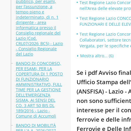
pubblico, per esami,
Test Regione Lazio Concors
per l’assunzione, a
nell’Area delle elevate pro
tempo pieno e
indeterminato, di n. 1
Test Regione Lazio CONC
dirigente - area
FUNZIONARI E DELLE ELE
informatica presso il
Consiglio regionale del
Test Regione Lazio Concors
Lazio (Cod.
Collaboratori, settore tecn
CRL07/2026_BC5) - Lazio
Vergata, per le specifiche 
- Consiglio Regionale
del Lazio
Mostra altro... (6)
BANDO DI CONCORSO,
PER ESAMI, PER LA
Se i pdf Avviso fina
COPERTURA DI 1 POSTO
DI FUNZIONARIO
Ufficio Stampa dell
AMMINISTRATIVO, FULL
TIME PER LA GESTIONE
(ANSFISA) - Lazio -
DELL’EMERGENZA
non sono sufficient
SISMA, AI SENSI DEL
CO. 3 ART 50 BIS DL
interesse per il co
189/2016 - Lazio -
Comune di Accumoli
ferrovie e delle in
BANDO DI MOBILITÀ
Ferrovie e Delle In
PER L’A.A. 2026/2027