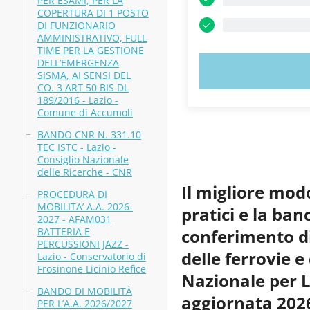
PER ESAMI, PER LA
COPERTURA DI 1 POSTO
DI FUNZIONARIO
AMMINISTRATIVO, FULL
TIME PER LA GESTIONE
DELL’EMERGENZA
PROVA
SISMA, AI SENSI DEL
CO. 3 ART 50 BIS DL
189/2016 - Lazio -
Comune di Accumoli
BANDO CNR N. 331.10
TEC ISTC - Lazio -
Consiglio Nazionale
delle Ricerche - CNR
Il migliore mod
PROCEDURA DI
MOBILITA’ A.A. 2026-
pratici e la ban
2027 - AFAM031
BATTERIA E
conferimento di
PERCUSSIONI JAZZ -
delle ferrovie e
Lazio - Conservatorio di
Frosinone Licinio Refice
Nazionale per L
BANDO DI MOBILITÀ
aggiornata 202
PER L’A.A. 2026/2027