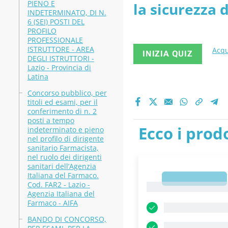
PIENO E
la sicurezza 
Ferrovie e
INDETERMINATO, DI N.
6 (SEI) POSTI DEL
(ANSFISA) - L
PROFILO
versione 2
PROFESSIONALE
Infrastruttur
ISTRUTTORE - AREA
Acqu
INIZIA QUIZ
DEGLI ISTRUTTORI -
Lazio - Provincia di
Latina
Concorso pubblico, per
titoli ed esami, per il
conferimento di n. 2
posti a tempo
Ecco i prodo
indeterminato e pieno
nel profilo di dirigente
sanitario Farmacista,
nel ruolo dei dirigenti
sanitari dell’Agenzia
Italiana del Farmaco.
1
Cod. FAR2 - Lazio -
1
Agenzia Italiana del
Farmaco - AIFA
BANDO DI CONCORSO,