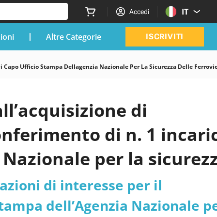
IT
Accedi
zioni
Altre Categorie
ISCRIVITI
Di Capo Ufficio Stampa Dellagenzia Nazionale Per La Sicurezza Delle Ferrovie 
ll’acquisizione di
onferimento di n. 1 incari
 Nazionale per la sicurez
 stradali e autostradali
azioni di interesse per il
e per La Sicurezza Delle
 Stampa dell’Agenzia Nazionale p