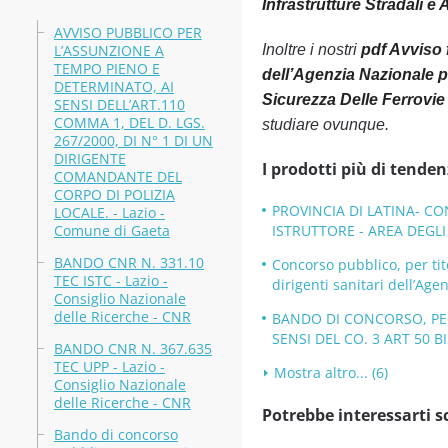
Infrastrutture Stradali e 
AVVISO PUBBLICO PER
L’ASSUNZIONE A
Inoltre i nostri
pdf Avviso 
TEMPO PIENO E
dell’Agenzia Nazionale pe
DETERMINATO, AI
Sicurezza Delle Ferrovie 
SENSI DELL’ART.110
COMMA 1, DEL D. LGS.
studiare ovunque.
267/2000, DI N° 1 DI UN
DIRIGENTE
I prodotti più di tenden
COMANDANTE DEL
CORPO DI POLIZIA
PROVINCIA DI LATINA- CO
LOCALE. - Lazio -
Comune di Gaeta
ISTRUTTORE - AREA DEGLI I
BANDO CNR N. 331.10
Concorso pubblico, per tit
TEC ISTC - Lazio -
dirigenti sanitari dell’Age
Consiglio Nazionale
delle Ricerche - CNR
BANDO DI CONCORSO, PER
SENSI DEL CO. 3 ART 50 BI
BANDO CNR N. 367.635
TEC UPP - Lazio -
Mostra altro... (6)
Consiglio Nazionale
delle Ricerche - CNR
Potrebbe interessarti s
Bando di concorso