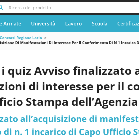
Ricerca del prodotto
e Armate
Università
Lavoro
Scuola
Certifica
Concorsi Regione Lazio
isizione Di Manifestazioni Di Interesse Per Il Conferimento Di N 1 Incarico 
 quiz Avviso finalizzato a
ioni di interesse per il c
ficio Stampa dell’Agenzia
ovie e delle infrastrutture
zato all’acquisizione di manifest
- Lazio - Agenzia Nazional
di n. 1 incarico di Capo Ufficio