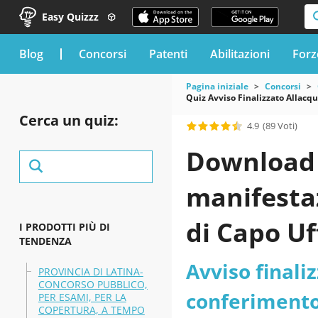
Easy Quizzz
blog
Concorsi
Patenti
Abilitazioni
Forz
Pagina iniziale
Concorsi
Quiz Avviso Finalizzato Allacqu
Cerca un quiz:
4.9
(89 Voti)
Download i
manifestaz
di Capo Uf
I PRODOTTI PIÙ DI
TENDENZA
delle ferr
Avviso finaliz
PROVINCIA DI LATINA-
CONCORSO PUBBLICO,
(ANSFISA) 
conferimento 
PER ESAMI, PER LA
COPERTURA, A TEMPO