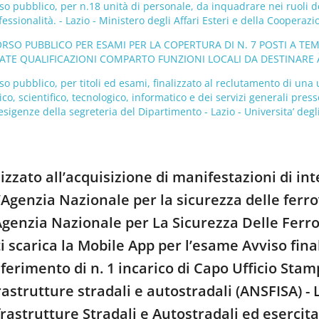
o pubblico, per n.18 unità di personale, da inquadrare nei ruoli del
fessionalità. - Lazio - Ministero degli Affari Esteri e della Coopera
ORSO PUBBLICO PER ESAMI PER LA COPERTURA DI N. 7 POSTI A TE
VATE QUALIFICAZIONI COMPARTO FUNZIONI LOCALI DA DESTINARE 
o pubblico, per titoli ed esami, finalizzato al reclutamento di un
ico, scientifico, tecnologico, informatico e dei servizi generali pres
esigenze della segreteria del Dipartimento - Lazio - Universita’ degl
lizzato all’acquisizione di manifestazioni di in
’Agenzia Nazionale per la sicurezza delle ferrov
 Agenzia Nazionale per La Sicurezza Delle Ferro
i scarica la Mobile App per l’esame Avviso final
nferimento di n. 1 incarico di Capo Ufficio Sta
frastrutture stradali e autostradali (ANSFISA) -
frastrutture Stradali e Autostradali ed esercit