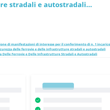
ure stradali e autostradali
dali e Autostradali pdf
icurezza Delle Ferrovie e Delle
izione di manifestazioni di interesse per il conferimento di n. 1 incarico
urezza delle ferrovie e delle infrastrutture stradali e autostradali
a Delle Ferrovie e Delle Infrastrutture Stradali e Autostradali
1
1