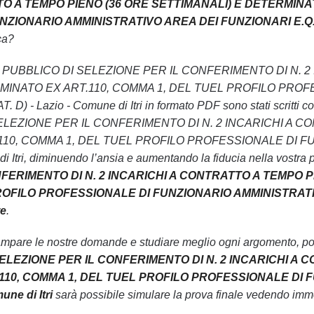
O A TEMPO PIENO (36 ORE SETTIMANALI) E DETERMINAT
ONARIO AMMINISTRATIVO AREA DEI FUNZIONARI E.Q. (EX CA
ca?
AVVISO PUBBLICO DI SELEZIONE PER IL CONFERIMENTO DI N
MINATO EX ART.110, COMMA 1, DEL TUEL PROFILO PROF
) - Lazio - Comune di Itri in formato PDF sono stati scritti co
ELEZIONE PER IL CONFERIMENTO DI N. 2 INCARICHI A C
10, COMMA 1, DEL TUEL PROFILO PROFESSIONALE DI FU
i Itri, diminuendo l’ansia e aumentando la fiducia nella vostra 
FERIMENTO DI N. 2 INCARICHI A CONTRATTO A TEMPO P
OFILO PROFESSIONALE DI FUNZIONARIO AMMINISTRATIVO A
te
.
ampare le nostre domande e studiare meglio ogni argomento, pot
ELEZIONE PER IL CONFERIMENTO DI N. 2 INCARICHI A 
10, COMMA 1, DEL TUEL PROFILO PROFESSIONALE DI F
une di Itri
sarà possibile simulare la prova finale vedendo imme