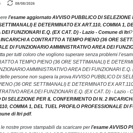
6
08/08/2026
nere
l’esame aggiornato AVVISO PUBBLICO DI SELEZIONE
SETTIMANALI) E DETERMINATO EX ART.110, COMMA 1, 
I FUNZIONARI E.Q. (EX CAT. D) - Lazio - Comune di Itri
?
 INCARICHI A CONTRATTO A TEMPO PIENO (36 ORE SETT
DI FUNZIONARIO AMMINISTRATIVO AREA DEI FUNZIONARI E.Q
ritta per tutti coloro che vogliono superare senza proble
TRATTO A TEMPO PIENO (36 ORE SETTIMANALI) E DETERM
NARIO AMMINISTRATIVO AREA DEI FUNZIONARI E.Q. (EX CAT. D
0% delle persone non supera la prova AVVISO PUBBLICO DI
ENO (36 ORE SETTIMANALI) E DETERMINATO EX ART.110
VO AREA DEI FUNZIONARI E.Q. (EX CAT. D) - Lazio - Comune di
 DI SELEZIONE PER IL CONFERIMENTO DI N. 2 INCARICH
10, COMMA 1, DEL TUEL PROFILO PROFESSIONALE DI F
une di Itri pdf
.
n le nostre prove stampabili da scaricare per
l’esame AVVISO 