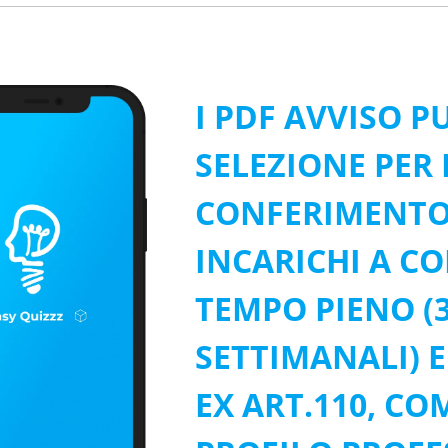
I PDF AVVISO P
SELEZIONE PER 
CONFERIMENTO 
INCARICHI A C
TEMPO PIENO (
SETTIMANALI) 
EX ART.110, CO