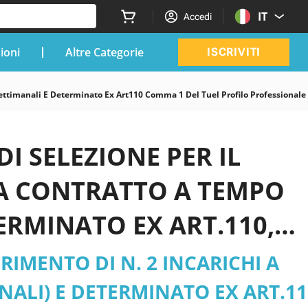
IT
Accedi
zioni
Altre Categorie
ISCRIVITI
 Settimanali E Determinato Ex Art110 Comma 1 Del Tuel Profilo Professional
DI SELEZIONE PER IL
 A CONTRATTO A TEMPO
TERMINATO EX ART.110,
ESSIONALE DI
RIMENTO DI N. 2 INCARICHI A
A DEI FUNZIONARI E.Q.
ALI) E DETERMINATO EX ART.11