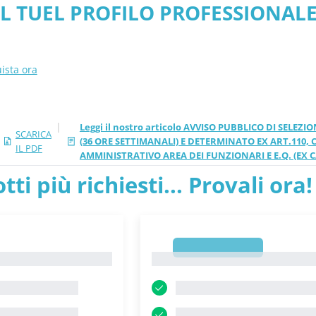
L TUEL PROFILO PROFESSIONALE
) - Lazio - Comune di Itri
VO AREA DEI FUNZIONARI E E.Q. (E
ista ora
|
Leggi il nostro articolo AVVISO PUBBLICO DI SELE
SCARICA
(36 ORE SETTIMANALI) E DETERMINATO EX ART.110,
IL PDF
AMMINISTRATIVO AREA DEI FUNZIONARI E E.Q. (EX CAT.
tti più richiesti... Provali ora!
1
1