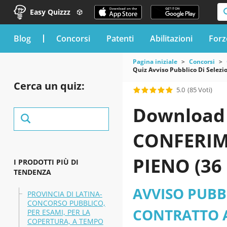
Easy Quizzz
blog
Concorsi
Patenti
Abilitazioni
Forz
Pagina iniziale
Concorsi
Quiz Avviso Pubblico Di Selezi
Cerca un quiz:
5.0
(85 Voti)
Download 
CONFERIM
PIENO (36
I PRODOTTI PIÙ DI
TENDENZA
COMMA 1,
AVVISO PUBBL
PROVINCIA DI LATINA-
CONCORSO PUBBLICO,
FUNZIONA
CONTRATTO A
PER ESAMI, PER LA
COPERTURA, A TEMPO