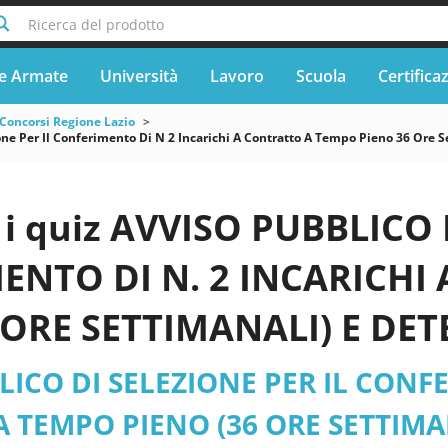
Ricerca del prodotto
e Armate
Università
Lavoro
Scuola
Certifica
Concorsi Regione Lazio
one Per Il Conferimento Di N 2 Incarichi A Contratto A Tempo Pieno 36 Ore
i quiz AVVISO PUBBLICO 
ENTO DI N. 2 INCARICHI
 ORE SETTIMANALI) E DE
 DEL TUEL PROFILO PROF
ICO DI SELEZIONE PER IL CONFE
RIO AMMINISTRATIVO ARE
 TEMPO PIENO (36 ORE SETTIMAN