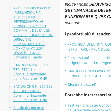
Inoltre i nostri
pdf AVVIS
AVVISO PUBBLICO PER
SETTIMANALI) E DETE
L’ASSUNZIONE A
TEMPO PIENO E
FUNZIONARI E.Q. (EX CAT.
DETERMINATO, AI
ovunque.
SENSI DELL’ART.110
COMMA 1, DEL D. LGS.
I prodotti più di tenden
267/2000, DI N° 1 DI UN
DIRIGENTE
COMANDANTE DEL
PROVINCIA DI LATINA- CO
CORPO DI POLIZIA
ISTRUTTORE - AREA DEGLI I
LOCALE. - Lazio -
Comune di Gaeta
Concorso pubblico, per tit
dirigenti sanitari dell’Age
BANDO CNR N. 331.10
TEC ISTC - Lazio -
BANDO DI CONCORSO, PER
Consiglio Nazionale
SENSI DEL CO. 3 ART 50 BI
delle Ricerche - CNR
Mostra altro... (6)
BANDO CNR N. 367.635
TEC UPP - Lazio -
Potrebbe interessarti s
Consiglio Nazionale
delle Ricerche - CNR
Test Regione Lazio Concors
Bando di concorso
nell’Area delle elevate pro