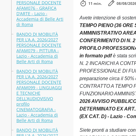
PERSONALE DOCENTE
11 min.
08/08/202
AFAM076 - GRAFICA
D’ARTE - Lazio -
Avete intenzione di soste
Accademia di Belle Arti
di Roma
TEMPO PIENO (36 ORE 
AMMINISTRATIVO AREA DE
BANDO DI MOBILITÀ
PER L’A.A. 2026/2027
CONFERIMENTO DI N. 2
PERSONALE DOCENTE
PROFILO PROFESSIONALE 
AFAM079 - PITTURA -
Lazio - Accademia di
in formato pdf
è stata sc
Belle Arti di Roma
N. 2 INCARICHI A CON
BANDO DI MOBILITÀ
PROFESSIONALE DI FUNZIO
PER L’A.A. 2026/2027
preparazione circa il 5
PERSONALE DOCENTE
CONTRATTO A TEMPO PI
AFAM099 - LINGUAGGI
E TECNICHE
FUNZIONARIO AMMINISTRATI
DELL’AUDIOVISIVO
2026 AVVISO PUBBLICO
profilo
DETERMINATO EX ART.1
CINEMATOGRAFIA -
Lazio - Accademia di
(EX CAT. D) - Lazio - Com
Belle Arti di Roma
BANDO DI MOBILITÀ
Siete pronti a studiare co
PER L’A.A. 2026/2027