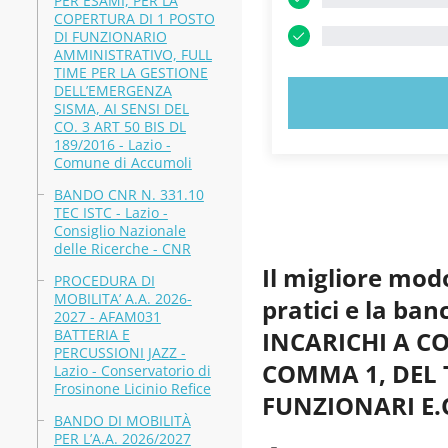
PER ESAMI, PER LA
COPERTURA DI 1 POSTO
DI FUNZIONARIO
AMMINISTRATIVO, FULL
TIME PER LA GESTIONE
DELL’EMERGENZA
PROVA
SISMA, AI SENSI DEL
CO. 3 ART 50 BIS DL
189/2016 - Lazio -
Comune di Accumoli
BANDO CNR N. 331.10
TEC ISTC - Lazio -
Consiglio Nazionale
delle Ricerche - CNR
Il migliore mod
PROCEDURA DI
MOBILITA’ A.A. 2026-
pratici e la b
2027 - AFAM031
BATTERIA E
INCARICHI A C
PERCUSSIONI JAZZ -
COMMA 1, DEL 
Lazio - Conservatorio di
Frosinone Licinio Refice
FUNZIONARI E.Q.
BANDO DI MOBILITÀ
PER L’A.A. 2026/2027