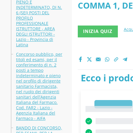
PIENO E
COMMA 1, DE
(EX CAT. D
INDETERMINATO, DI N.
6 (SEI) POSTI DEL
AMMINISTRATI
PROFILO
PROFESSIONALE
- PDF
ISTRUTTORE - AREA
Acqu
INIZIA QUIZ
DEGLI ISTRUTTORI -
Lazio - Provincia di
Latina
Concorso pubblico, per
titoli ed esami, per il
conferimento di n. 2
posti a tempo
Ecco i prodo
indeterminato e pieno
nel profilo di dirigente
sanitario Farmacista,
nel ruolo dei dirigenti
sanitari dell’Agenzia
Italiana del Farmaco.
1
Cod. FAR2 - Lazio -
1
Agenzia Italiana del
Farmaco - AIFA
BANDO DI CONCORSO,