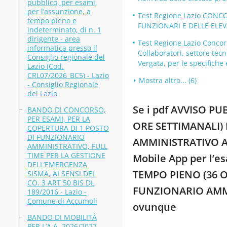
pubblico, per esami,
per l’assunzione, a
Test Regione Lazio CONC
tempo pieno e
FUNZIONARI E DELLE ELE
indeterminato, di n. 1
dirigente - area
Test Regione Lazio Concors
informatica presso il
Collaboratori, settore tecn
Consiglio regionale del
Vergata, per le specifiche 
Lazio (Cod.
CRL07/2026_BC5) - Lazio
Mostra altro... (6)
- Consiglio Regionale
del Lazio
Se i pdf AVVISO P
BANDO DI CONCORSO,
PER ESAMI, PER LA
ORE SETTIMANALI)
COPERTURA DI 1 POSTO
DI FUNZIONARIO
AMMINISTRATIVO AREA
AMMINISTRATIVO, FULL
TIME PER LA GESTIONE
Mobile App per l’
DELL’EMERGENZA
TEMPO PIENO (36 O
SISMA, AI SENSI DEL
CO. 3 ART 50 BIS DL
FUNZIONARIO AMMINI
189/2016 - Lazio -
Comune di Accumoli
ovunque
BANDO DI MOBILITÀ
PER L’A.A. 2026/2027