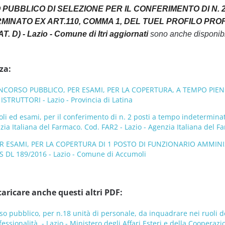
O PUBBLICO DI SELEZIONE PER IL CONFERIMENTO DI N. 
RMINATO EX ART.110, COMMA 1, DEL TUEL PROFILO PRO
 D) - Lazio - Comune di Itri aggiornati
sono anche disponibil
za:
NCORSO PUBBLICO, PER ESAMI, PER LA COPERTURA, A TEMPO PIENO
STRUTTORI - Lazio - Provincia di Latina
oli ed esami, per il conferimento di n. 2 posti a tempo indeterminato
nzia Italiana del Farmaco. Cod. FAR2 - Lazio - Agenzia Italiana del F
 ESAMI, PER LA COPERTURA DI 1 POSTO DI FUNZIONARIO AMMINIS
S DL 189/2016 - Lazio - Comune di Accumoli
caricare anche questi altri PDF:
o pubblico, per n.18 unità di personale, da inquadrare nei ruoli del
fessionalità. - Lazio - Ministero degli Affari Esteri e della Coopera