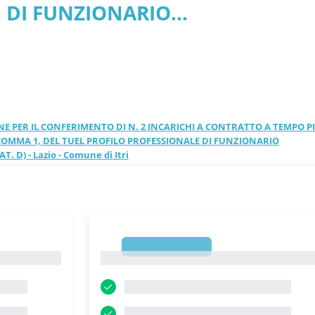
 DI FUNZIONARIO
 pdf versione 2026 aggiorn
X CAT. D) - Lazio - Comune di I
ZIONE PER IL CONFERIMENTO DI N. 2 INCARICHI A CONTRATTO A TEMPO 
 COMMA 1, DEL TUEL PROFILO PROFESSIONALE DI FUNZIONARIO
 D) - Lazio - Comune di Itri
1
1