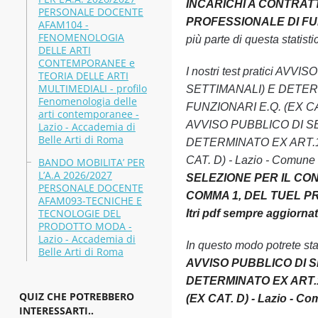
INCARICHI A CONTRATT
PERSONALE DOCENTE
PROFESSIONALE DI FUNZI
AFAM104 -
FENOMENOLOGIA
più parte di questa statisti
DELLE ARTI
CONTEMPORANEE e
I nostri test pratici 
TEORIA DELLE ARTI
MULTIMEDIALI - profilo
SETTIMANALI) E DETER
Fenomenologia delle
FUNZIONARI E.Q. (EX CAT. D
arti contemporanee -
AVVISO PUBBLICO DI S
Lazio - Accademia di
Belle Arti di Roma
DETERMINATO EX ART.1
CAT. D) - Lazio - Comune d
BANDO MOBILITA’ PER
L’A.A 2026/2027
SELEZIONE PER IL CON
PERSONALE DOCENTE
COMMA 1, DEL TUEL PR
AFAM093-TECNICHE E
TECNOLOGIE DEL
Itri pdf sempre aggiorna
PRODOTTO MODA -
Lazio - Accademia di
In questo modo potrete st
Belle Arti di Roma
AVVISO PUBBLICO DI S
DETERMINATO EX ART.1
QUIZ CHE POTREBBERO
(EX CAT. D) - Lazio - Com
INTERESSARTI..