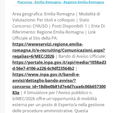
profilo professionale
Piacenza - Emilia Romagna - Regione Emilia Romagna
nazionali/europei/interna
Area geografica: Emilia Romagna | Modalità di
zionali presso il Settore
Esperto/a gestione
Valutazione: Per titoli e colloquio | Stato
Territoriale agricoltura,
Concorso: CHIUSO | Posti Disponibili: 1 | Ente Di
procedure
Riferimento: Regione Emilia Romagna | Link
caccia e pesca della
Ufficiale al Sito della PA:
amministrative,
https://wwwservizi.regione.emilia-
Direzione generale
romagna.it/e-recruiting/Comunicazioni.aspx?
ambito di ruolo Fondi
reqalias=6/MEC/2026
| Bando di Avviso Ufficiale:
Agricoltura, caccia e
https://portale.inpa.gov.it/api/media/1058ad3
nazionali/europei/int
pesca, con sede in
d-56e7-4106-a226-6c9df23564b2
|
https://www.inpa.gov.it/bandi-e-
ernazionali presso il
Piacenza - Emilia
avvisi/dettaglio-bando-avviso/?
concorso_id=18dbe0b81d7e4d7caa6c06b657300
Romagna - Regione Emilia
Settore Territoriale
83a
| Il Simulatore per l'Avviso pubblico n.
6/MEC/2026 offre un'opportunità di mobilità
Romagna
agricoltura, caccia e
esterna per un posto di Esperto/a nella gestione
delle procedure amministrative. Questa