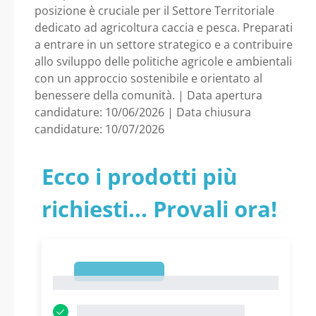
pesca della Direzione
posizione è cruciale per il Settore Territoriale
dedicato ad agricoltura caccia e pesca. Preparati
generale Agricoltura,
a entrare in un settore strategico e a contribuire
allo sviluppo delle politiche agricole e ambientali
caccia e pesca, con
con un approccio sostenibile e orientato al
benessere della comunità. | Data apertura
candidature: 10/06/2026 | Data chiusura
sede in Piacenza -
candidature: 10/07/2026
Emilia Romagna -
Ecco i prodotti più
Regione Emilia
richiesti... Provali ora!
Romagna
1
1