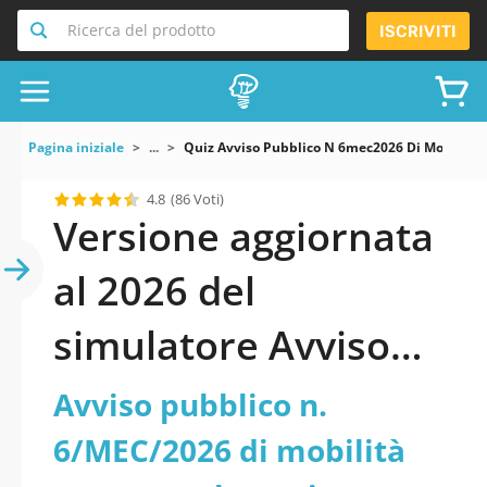
Ricerca del prodotto
ISCRIVITI
Pagina iniziale
...
Quiz Avviso Pubblico N 6mec2026 Di Mobilita Es
4.8
(86 Voti)
Versione aggiornata
al 2026 del
simulatore Avviso
pubblico n.
Avviso pubblico n.
6/MEC/2026 di
6/MEC/2026 di mobilità