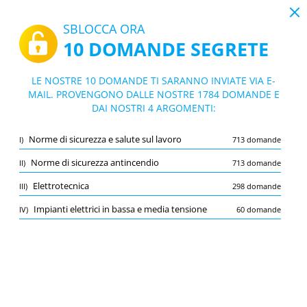
19:43
SBLOCCA ORA
10 DOMANDE SEGRETE
PDF
|
Guida per Quiz Concorso Collaboratore tecnico addetto al reparto impianti e interventi elettrici della Camera dei deputati Camera dei Deputati
Quiz Concorso Collaboratore tecnico ad
LE NOSTRE 10 DOMANDE TI SARANNO INVIATE VIA E-
detto al reparto impianti e interventi ele
MAIL. PROVENGONO DALLE NOSTRE 1784 DOMANDE E
10/1784 Domande
4 argomenti
DAI NOSTRI 4 ARGOMENTI:
ttrici della Camera dei deputati Camera
Flashcard
dei Deputati
Nuovo
Norme di sicurezza e salute sul lavoro
I)
713 domande
Pratica
Esame
Modalità apprendimento
Norme di sicurezza antincendio
II)
713 domande
Prova gratuita
/
10
Elettrotecnica
III)
298 domande
Norme di sicurezza e salute sul lavoro
(3/713)
Impianti elettrici in bassa e media tensione
IV)
60 domande
Altro (3)
A
INVIA
A
Salva
Segnala la domanda errata