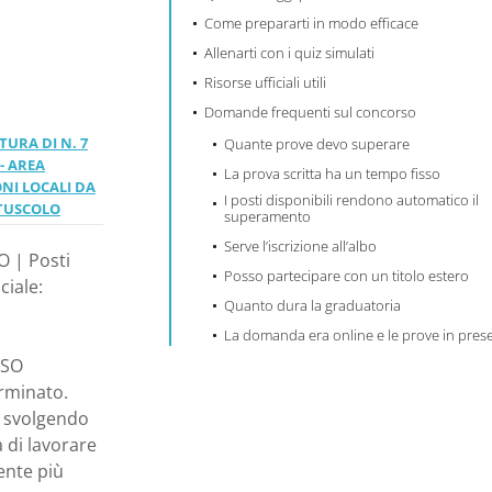
I
Come prepararti in modo efficace
AL
Allenarti con i quiz simulati
Risorse ufficiali utili
O DEL
Domande frequenti sul concorso
TURA DI N. 7
Quante prove devo superare
- AREA
La prova scritta ha un tempo fisso
NI LOCALI DA
I posti disponibili rendono automatico il
 TUSCOLO
superamento
Serve l’iscrizione all’albo
O | Posti
Posso partecipare con un titolo estero
ciale:
Quanto dura la graduatoria
La domanda era online e le prove in pres
RSO
erminato.
i svolgendo
à di lavorare
ente più