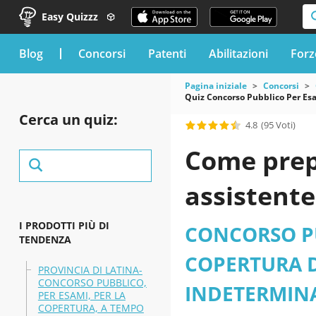
Easy Quizzz
blog
Concorsi
Patenti
Abilitazioni
Forz
Pagina iniziale
Concorsi
Quiz Concorso Pubblico Per Esa
Cerca un quiz:
4.8
(95 Voti)
Come prep
assistente
I PRODOTTI PIÙ DI
CONCORSO PU
TENDENZA
COPERTURA D
PROVINCIA DI LATINA-
CONCORSO PUBBLICO,
INDETERMINA
PER ESAMI, PER LA
COPERTURA, A TEMPO