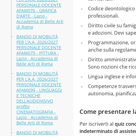
PERSONALE DOCENTE
Codice deontologico d
AFAM076 - GRAFICA
professionali.
D’ARTE - Lazio -
Accademia di Belle Arti
Diritto civile su fam
di Roma
e adozioni. Devi saper
BANDO DI MOBILITÀ
PER L’A.A. 2026/2027
Programmazione, organ
PERSONALE DOCENTE
anche sulla regolame
AFAM079 - PITTURA -
Lazio - Accademia di
Diritto amministrativ
Belle Arti di Roma
Sono nozioni che ric
BANDO DI MOBILITÀ
Lingua inglese e info
PER L’A.A. 2026/2027
PERSONALE DOCENTE
Competenze trasversa
AFAM099 - LINGUAGGI
autonomia, pianificazi
E TECNICHE
DELL’AUDIOVISIVO
profilo
Come presentare l
CINEMATOGRAFIA -
Lazio - Accademia di
Belle Arti di Roma
Per iscriverti al
quiz conc
indeterminato di assiste
BANDO DI MOBILITÀ