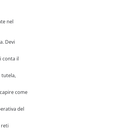
ate nel
a. Devi
 conta il
 tutela,
e capire come
perativa del
 reti