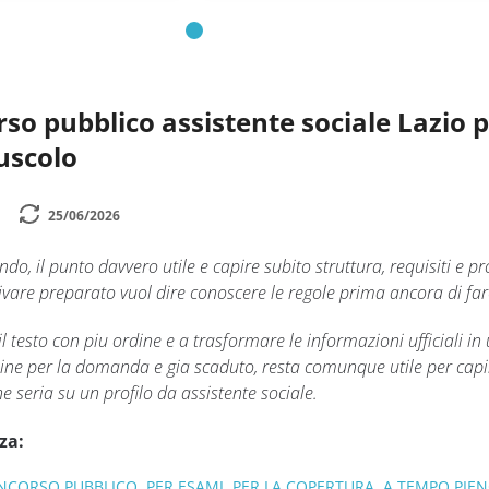
so pubblico assistente sociale Lazio pe
uscolo
25/06/2026
o, il punto davvero utile e capire subito struttura, requisiti e pr
vare preparato vuol dire conoscere le regole prima ancora di fare
 il testo con piu ordine e a trasformare le informazioni ufficiali 
ermine per la domanda e gia scaduto, resta comunque utile per cap
 seria su un profilo da assistente sociale.
za:
ONCORSO PUBBLICO, PER ESAMI, PER LA COPERTURA, A TEMPO PIEN