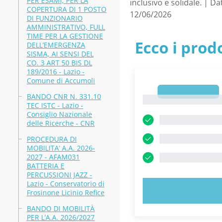
PER ESAMI, PER LA
inclusivo e solidale. | 
COPERTURA DI 1 POSTO
12/06/2026
DI FUNZIONARIO
AMMINISTRATIVO, FULL
TIME PER LA GESTIONE
Ecco i prodo
DELL’EMERGENZA
SISMA, AI SENSI DEL
CO. 3 ART 50 BIS DL
189/2016 - Lazio -
Comune di Accumoli
1
BANDO CNR N. 331.10
1
TEC ISTC - Lazio -
Consiglio Nazionale
delle Ricerche - CNR
PROCEDURA DI
MOBILITA’ A.A. 2026-
2027 - AFAM031
BATTERIA E
PERCUSSIONI JAZZ -
Lazio - Conservatorio di
PROVA
Frosinone Licinio Refice
BANDO DI MOBILITÀ
PER L’A.A. 2026/2027