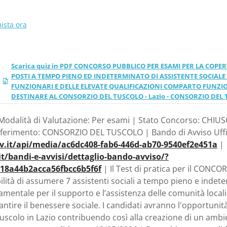
E DELLE ELEVATE QUALIFICAZION
NZIONI LOCALI DA DESTINARE 
ista ora
EL TUSCOLO - Lazio - CONSORZI
Scarica quiz in PDF CONCORSO PUBBLICO PER ESAMI PER LA COPER
POSTI A TEMPO PIENO ED INDETERMINATO DI ASSISTENTE SOCIALE 
FUNZIONARI E DELLE ELEVATE QUALIFICAZIONI COMPARTO FUNZIO
DESTINARE AL CONSORZIO DEL TUSCOLO - Lazio - CONSORZIO DEL
 Modalità di Valutazione: Per esami | Stato Concorso: CHIUS
 Riferimento: CONSORZIO DEL TUSCOLO | Bando di Avviso Uffi
ov.it/api/media/ac6dc408-fab6-446d-ab70-9540ef2e451a
|
t/bandi-e-avvisi/dettaglio-bando-avviso/?
18a44b2acca56fbcc6b5f6f
| Il Test di pratica per il CONCO
ilità di assumere 7 assistenti sociali a tempo pieno e indet
mentale per il supporto e l’assistenza delle comunità local
antire il benessere sociale. I candidati avranno l'opportunit
Tuscolo in Lazio contribuendo così alla creazione di un ambi