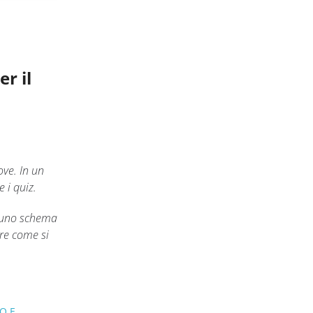
r il
ove. In un
 i quiz.
in uno schema
ire come si
O E