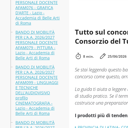
PERSONALE DOCENTE
AFAM076 - GRAFICA
D’ARTE - Lazio -
Accademia di Belle Arti
di Roma
Tutto sul concor
BANDO DI MOBILITÀ
PER L’A.A. 2026/2027
Consorzio del T
PERSONALE DOCENTE
AFAM079 - PITTURA -
Lazio - Accademia di
8 min.
25/06/2026
Belle Arti di Roma
BANDO DI MOBILITÀ
Se stai leggendo questo band
PER L’A.A. 2026/2027
concorso come questo, arri
PERSONALE DOCENTE
AFAM099 - LINGUAGGI
E TECNICHE
La guida ti aiuta a leggere
DELL’AUDIOVISIVO
di studio pratico. Se il t
profilo
costruisce una preparazione
CINEMATOGRAFIA -
Lazio - Accademia di
Belle Arti di Roma
I prodotti più di tenden
BANDO DI MOBILITÀ
PROVINCIA DI LATINA- C
PER L’A.A. 2026/2027