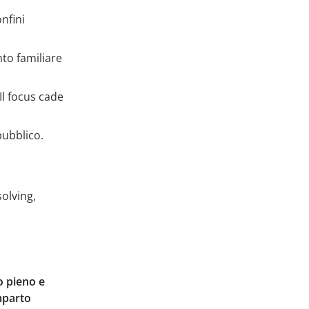
nfini
nto familiare
Il focus cade
pubblico.
olving,
o pieno e
omparto