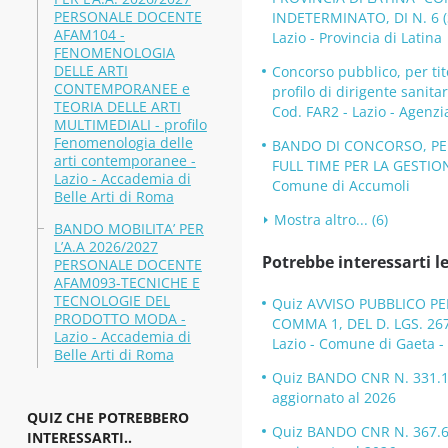
PERSONALE DOCENTE
INDETERMINATO, DI N. 6 
AFAM104 -
Lazio - Provincia di Latina
FENOMENOLOGIA
DELLE ARTI
Concorso pubblico, per tit
CONTEMPORANEE e
profilo di dirigente sanita
TEORIA DELLE ARTI
Cod. FAR2 - Lazio - Agenzi
MULTIMEDIALI - profilo
Fenomenologia delle
BANDO DI CONCORSO, PER
arti contemporanee -
FULL TIME PER LA GESTION
Lazio - Accademia di
Comune di Accumoli
Belle Arti di Roma
Mostra altro... (6)
BANDO MOBILITA’ PER
L’A.A 2026/2027
Potrebbe interessarti le
PERSONALE DOCENTE
AFAM093-TECNICHE E
TECNOLOGIE DEL
Quiz AVVISO PUBBLICO PE
PRODOTTO MODA -
COMMA 1, DEL D. LGS. 26
Lazio - Accademia di
Lazio - Comune di Gaeta -
Belle Arti di Roma
Quiz BANDO CNR N. 331.10 
aggiornato al 2026
QUIZ CHE POTREBBERO
Quiz BANDO CNR N. 367.635
INTERESSARTI..