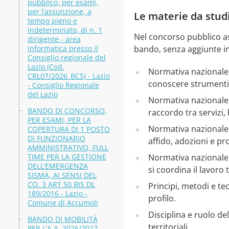
pubblico, per esami,
per l’assunzione, a
Le materie da stud
tempo pieno e
indeterminato, di n. 1
Nel concorso pubblico ass
dirigente - area
informatica presso il
bando, senza aggiunte i
Consiglio regionale del
Lazio (Cod.
Normativa nazionale s
CRL07/2026_BC5) - Lazio
conoscere strumenti, o
- Consiglio Regionale
del Lazio
Normativa nazionale e
BANDO DI CONCORSO,
raccordo tra servizi, 
PER ESAMI, PER LA
Normativa nazionale e
COPERTURA DI 1 POSTO
DI FUNZIONARIO
affido, adozioni e pr
AMMINISTRATIVO, FULL
TIME PER LA GESTIONE
Normativa nazionale 
DELL’EMERGENZA
si coordina il lavoro 
SISMA, AI SENSI DEL
CO. 3 ART 50 BIS DL
Principi, metodi e te
189/2016 - Lazio -
profilo.
Comune di Accumoli
Disciplina e ruolo del
BANDO DI MOBILITÀ
territoriali.
PER L’A.A. 2026/2027