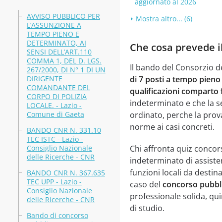
aggiornato al 2026
AVVISO PUBBLICO PER
Mostra altro... (6)
L’ASSUNZIONE A
TEMPO PIENO E
DETERMINATO, AI
Che cosa prevede i
SENSI DELL’ART.110
COMMA 1, DEL D. LGS.
Il bando del Consorzio d
267/2000, DI N° 1 DI UN
DIRIGENTE
di 7 posti a tempo pieno 
COMANDANTE DEL
qualificazioni comparto f
CORPO DI POLIZIA
indeterminato e che la s
LOCALE. - Lazio -
Comune di Gaeta
ordinato, perche la prov
norme ai casi concreti.
BANDO CNR N. 331.10
TEC ISTC - Lazio -
Consiglio Nazionale
Chi affronta quiz concor
delle Ricerche - CNR
indeterminato di assisten
funzioni locali da destin
BANDO CNR N. 367.635
TEC UPP - Lazio -
caso del
concorso pubbli
Consiglio Nazionale
professionale solida, qui
delle Ricerche - CNR
di studio.
Bando di concorso