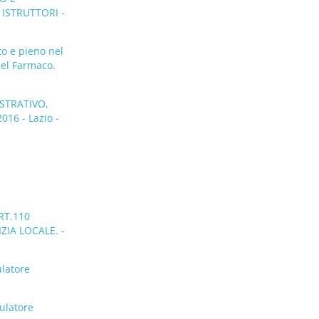
 ISTRUTTORI -
to e pieno nel
 del Farmaco.
STRATIVO,
16 - Lazio -
RT.110
ZIA LOCALE. -
ulatore
ulatore