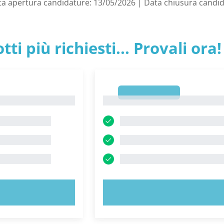
Data apertura candidature: 13/05/2026 | Data chiusura candi
tti più richiesti... Provali ora!
1
1
 ORA!
PROVA ORA!