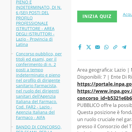
FUNZIONARI 
PIENO E
INDETERMINATO, DI N.
6 (SEI) POSTI DEL
COMPARTO FU
Acqu
INIZIA QUIZ
PROFILO
PROFESSIONALE
CONSORZIO D
ISTRUTTORE - AREA
DEGLI ISTRUTTORI -
TUSCOLO
Lazio - Provincia di
Latina
Concorso pubblico, per
titoli ed esami, per il
conferimento di n. 2
Area geografica: Lazio |
posti a tempo
indeterminato e pieno
Disponibili: 7 | Ente Di
nel profilo di dirigente
https://portale.inpa.g
sanitario Farmacista,
https://www.inpa.gov.i
nel ruolo dei dirigenti
sanitari dell’Agenzia
concorso_id=b5321e6b6
Italiana del Farmaco.
PUBBLICO offre la possib
Cod. FAR2 - Lazio -
Questa posizione è fonda
Agenzia Italiana del
Farmaco - AIFA
un ruolo cruciale nel gar
presso il Consorzio del 
BANDO DI CONCORSO,