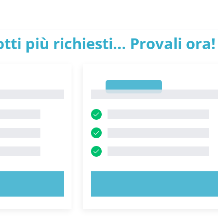
tti più richiesti... Provali ora!
1
1
ORA!
PROVA ORA!