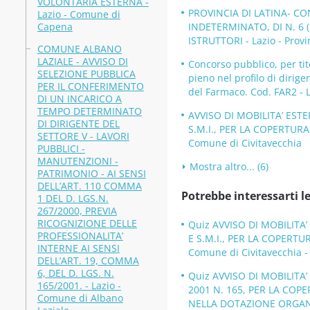
VOLONTARIA ESTERNA -
PROVINCIA DI LATINA- C
Lazio - Comune di
Capena
INDETERMINATO, DI N. 6 
ISTRUTTORI - Lazio - Provi
COMUNE ALBANO
LAZIALE - AVVISO DI
Concorso pubblico, per tit
SELEZIONE PUBBLICA
pieno nel profilo di dirige
PER IL CONFERIMENTO
del Farmaco. Cod. FAR2 - L
DI UN INCARICO A
TEMPO DETERMINATO
AVVISO DI MOBILITA’ ESTE
DI DIRIGENTE DEL
S.M.I., PER LA COPERTURA
SETTORE V - LAVORI
Comune di Civitavecchia
PUBBLICI -
MANUTENZIONI -
Mostra altro... (6)
PATRIMONIO - AI SENSI
DELL’ART. 110 COMMA
Potrebbe interessarti le
1 DEL D. LGS.N.
267/2000, PREVIA
RICOGNIZIONE DELLE
Quiz AVVISO DI MOBILITA’
PROFESSIONALITA’
E S.M.I., PER LA COPERTU
INTERNE AI SENSI
Comune di Civitavecchia -
DELL’ART. 19, COMMA
6, DEL D. LGS. N.
Quiz AVVISO DI MOBILITA
165/2001. - Lazio -
2001 N. 165, PER LA COP
Comune di Albano
NELLA DOTAZIONE ORGANI