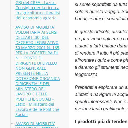
GB) del CREA - Lazio -
si sente sopraffatti da tut
Consiglio per la ricerca
solo in questo viaggio. Son
in agricoltura e l’analisi
dell’economia agraria
bandi, esami e, soprattutto
AVVISO DI MOBILITA’
In questo articolo, discute
VOLONTARIA AI SENSI
DELL’ART. 30, DEL
preparazione agli errori c
DECRETO LEGISLATIVO
aiutarti a farti brillare d
30 MARZO 2001 N. 165,
PER LA COPERTURA DI
di rendere il tutto il più 
N. 1 POSTO DI
affrontare i quiz e come pi
DIRIGENTE DI LIVELLO
ti daremo gli strumenti ne
NON GENERALE
PRESENTE NELLA
leggerezza.
DOTAZIONE ORGANICA
DIRIGENZIALE DEL
Preparati a esplorare un a
MINISTERO DEL
LAVORO E DELLE
aiutarti a navigare le acqu
POLITICHE SOCIALI -
spunti interessanti. Non è
Lazio - Ministero del
rivelarsi tanto gratificante
Lavoro e delle Politiche
Sociali
I prodotti più di tenden
AVVISO DI MOBILITA’