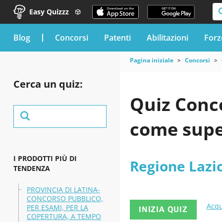
Easy Quizzz
blog
Concorsi
Patenti
Abilitazioni
Forz
Pagina iniziale
Concorsi
Cerca un quiz:
Quiz Conco
come supe
I PRODOTTI PIÙ DI
Regione Lazi
TENDENZA
PROVINCIA DI LATINA-
CONCORSO PUBBLICO,
Acqu
PER ESAMI, PER LA
INIZIA QUIZ
COPERTURA, A TEMPO