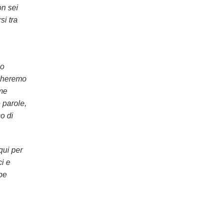
on sei
si tra
no
rcheremo
ome
 parole,
o di
qui per
ci e
be