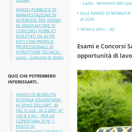
Laziale
- Lazio - Ministero del Lav
AVVISO PUBBLICO DI
Quiz AVVISO DI MOBILITA’
MANIFESTAZIONE DI
al 2026
INTERESSE PER IDONEI
IN GRADUATORIE DI
Mostra altro... (6)
CONCORSI PUBBLICI
ESPLETATI DA ALTRI
ENTI CON PROFILO
Esami e Concorsi Sa
PROFESSIONALE DI
ISTRUTTORE TECNICO -
opportunità di lavo
Lazio - Comune di Alvito
QUIZ CHE POTREBBERO
INTERESSARTI..
AVVISO DI MOBILITA’
ESTERNA VOLONTARIA,
AI SENSI DELL’ART. 30
DEL D.LGS. 30.3.2001 N°
165 E S.M.I., PER LA
COPERTURA DI N° 1
POSTO DI
FUNZIONARIO TECNICO