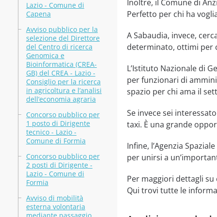
Inoltre, il Comune di Anz
Lazio - Comune di
Perfetto per chi ha voglia
Capena
Avviso pubblico per la
A Sabaudia, invece, cerca
selezione del Direttore
determinato, ottimi per 
del Centro di ricerca
Genomica e
Bioinformatica (CREA-
L’Istituto Nazionale di G
GB) del CREA - Lazio -
per funzionari di ammini
Consiglio per la ricerca
in agricoltura e l’analisi
spazio per chi ama il set
dell’economia agraria
Se invece sei interessat
Concorso pubblico per
1 posto di Dirigente
taxi. È una grande opport
tecnico - Lazio -
Comune di Formia
Infine, l’Agenzia Spazial
Concorso pubblico per
per unirsi a un’important
2 posti di Dirigente -
Lazio - Comune di
Per maggiori dettagli su
Formia
Qui trovi tutte le inform
Avviso di mobilità
esterna volontaria
mediante passaggio