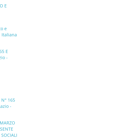
O E
to e
 Italiana
65 E
io -
 N° 165
azio -
0 MARZO
ESENTE
 SOCIALI