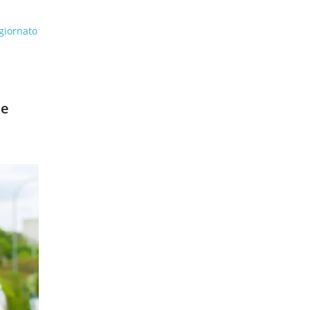
giornato
 e