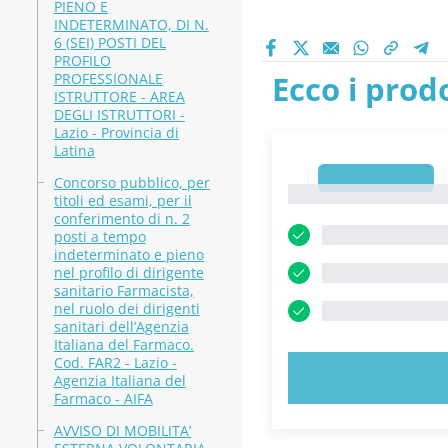
PIENO E
INDETERMINATO, DI N.
6 (SEI) POSTI DEL
PROFILO
Ecco i prodo
PROFESSIONALE
ISTRUTTORE - AREA
DEGLI ISTRUTTORI -
Lazio - Provincia di
Latina
1
Concorso pubblico, per
1
titoli ed esami, per il
conferimento di n. 2
posti a tempo
indeterminato e pieno
nel profilo di dirigente
sanitario Farmacista,
nel ruolo dei dirigenti
sanitari dell’Agenzia
Italiana del Farmaco.
Cod. FAR2 - Lazio -
PROVA 
Agenzia Italiana del
Farmaco - AIFA
AVVISO DI MOBILITA’