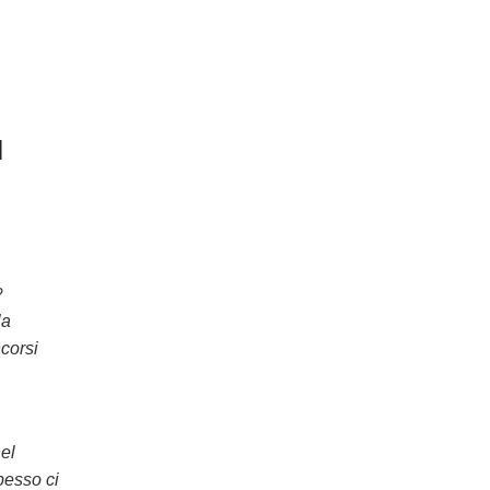
l
?
la
ncorsi
nel
pesso ci