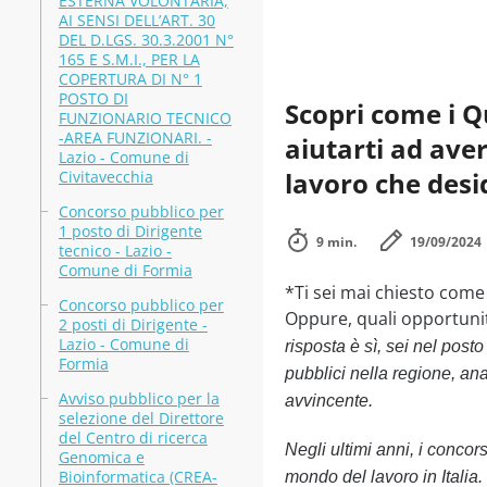
ESTERNA VOLONTARIA,
AI SENSI DELL’ART. 30
DEL D.LGS. 30.3.2001 N°
165 E S.M.I., PER LA
COPERTURA DI N° 1
POSTO DI
Scopri come i Q
FUNZIONARIO TECNICO
-AREA FUNZIONARI. -
aiutarti ad aver
Lazio - Comune di
lavoro che desi
Civitavecchia
Concorso pubblico per
1 posto di Dirigente
9 min.
19/09/2024
tecnico - Lazio -
Comune di Formia
*Ti sei mai chiesto come
Concorso pubblico per
Oppure, quali opportuni
2 posti di Dirigente -
Lazio - Comune di
risposta è sì, sei nel post
Formia
pubblici nella regione, an
Avviso pubblico per la
avvincente.
selezione del Direttore
del Centro di ricerca
Negli ultimi anni, i concor
Genomica e
Bioinformatica (CREA-
mondo del lavoro in Italia