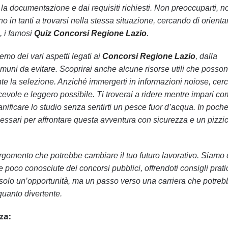
ta la documentazione e dai requisiti richiesti. Non preoccuparti, n
o in tanti a trovarsi nella stessa situazione, cercando di orientar
, i famosi
Quiz Concorsi Regione Lazio
.
remo dei vari aspetti legati ai
Concorsi Regione Lazio
, dalla
omuni da evitare. Scoprirai anche alcune risorse utili che posso
urante la selezione. Anziché immergerti in informazioni noiose, ce
piacevole e leggero possibile. Ti troverai a ridere mentre impari c
anificare lo studio senza sentirti un pesce fuor d’acqua. In poche
cessari per affrontare questa avventura con sicurezza e un pizzic
rgomento che potrebbe cambiare il tuo futuro lavorativo. Siamo 
e poco conosciute dei concorsi pubblici, offrendoti consigli prati
 solo un’opportunità, ma un passo verso una carriera che potreb
 quanto divertente.
za: