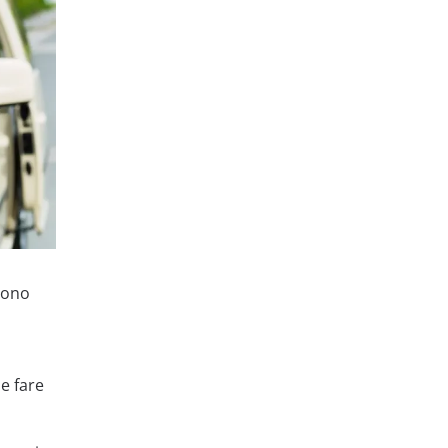
 sono
e fare