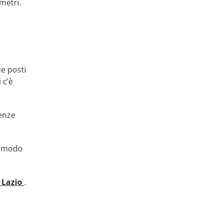
metri.
ue posti
 c’è
cenze
el modo
 Lazio
.