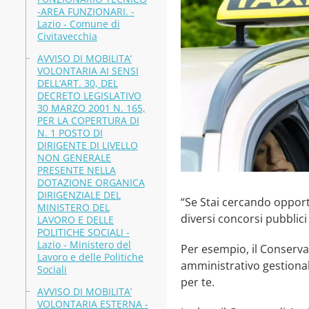
-AREA FUNZIONARI. -
Lazio - Comune di
Civitavecchia
AVVISO DI MOBILITA’
VOLONTARIA AI SENSI
DELL’ART. 30, DEL
DECRETO LEGISLATIVO
30 MARZO 2001 N. 165,
PER LA COPERTURA DI
N. 1 POSTO DI
DIRIGENTE DI LIVELLO
NON GENERALE
PRESENTE NELLA
DOTAZIONE ORGANICA
DIRIGENZIALE DEL
“Se Stai cercando opportu
MINISTERO DEL
diversi concorsi pubblici
LAVORO E DELLE
POLITICHE SOCIALI -
Lazio - Ministero del
Per esempio, il Conserva
Lavoro e delle Politiche
amministrativo gestional
Sociali
per te.
AVVISO DI MOBILITA’
VOLONTARIA ESTERNA -