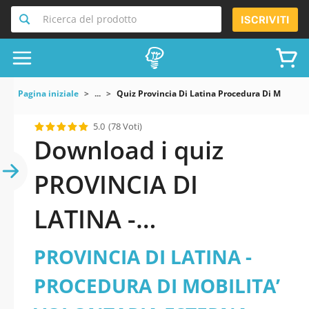
Ricerca del prodotto
ISCRIVITI
Pagina iniziale
...
Quiz Provincia Di Latina Procedura Di Mobilita
5.0
(78 Voti)
Download i quiz
PROVINCIA DI
LATINA -
PROCEDURA DI
PROVINCIA DI LATINA -
MOBILITA’
PROCEDURA DI MOBILITA’