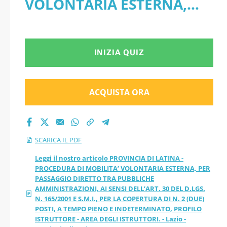
VOLONTARIA ESTERNA,
VOLONTARIA
PER PASSAGGIO DIRETTO
ESTERNA, PER
TRA PUBBLICHE
INIZIA QUIZ
PASSAGGIO DIRETTO
AMMINISTRAZIONI, AI
TRA PUBBLICHE
SENSI DELL’ART. 30 DEL
ACQUISTA ORA
AMMINISTRAZIONI,
D.LGS. N. 165/2001 E S.M.I.,
PER LA COPERTURA DI N. 2
AI SENSI DELL’ART.
SCARICA IL PDF
(DUE) POSTI, A TEMPO
30 DEL D.LGS. N.
Leggi il nostro articolo PROVINCIA DI LATINA -
PROCEDURA DI MOBILITA’ VOLONTARIA ESTERNA, PER
PIENO E INDETERMINATO,
PASSAGGIO DIRETTO TRA PUBBLICHE
165/2001 E S.M.I.,
AMMINISTRAZIONI, AI SENSI DELL’ART. 30 DEL D.LGS.
PROFILO ISTRUTTORE -
N. 165/2001 E S.M.I., PER LA COPERTURA DI N. 2 (DUE)
PER LA COPERTURA
POSTI, A TEMPO PIENO E INDETERMINATO, PROFILO
AREA DEGLI ISTRUTTORI. -
ISTRUTTORE - AREA DEGLI ISTRUTTORI. - Lazio -