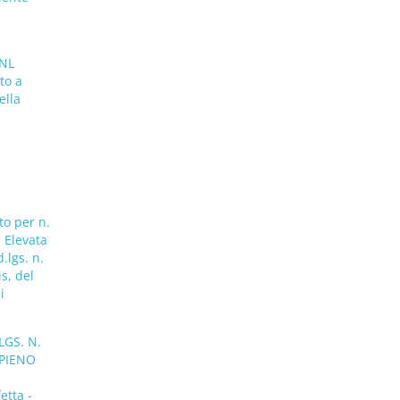
CNL
to a
ella
to per n.
d Elevata
.lgs. n.
s, del
i
LGS. N.
 PIENO
etta -