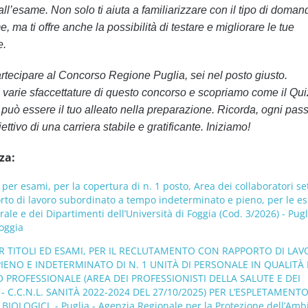
 all’esame. Non solo ti aiuta a familiarizzare con il tipo di doma
e, ma ti offre anche la possibilità di testare e migliorare le tue
e.
artecipare al Concorso Regione Puglia, sei nel posto giusto.
varie sfaccettature di questo concorso e scopriamo come il Qui
uò essere il tuo alleato nella preparazione. Ricorda, ogni pas
iettivo di una carriera stabile e gratificante. Iniziamo!
za:
er esami, per la copertura di n. 1 posto, Area dei collaboratori se
rto di lavoro subordinato a tempo indeterminato e pieno, per le e
le e dei Dipartimenti dell’Università di Foggia (Cod. 3/2026) - Pugl
Foggia
 TITOLI ED ESAMI, PER IL RECLUTAMENTO CON RAPPORTO DI LA
ENO E INDETERMINATO DI N. 1 UNITÀ DI PERSONALE IN QUALITÀ 
PROFESSIONALE (AREA DEI PROFESSIONISTI DELLA SALUTE E DEI
 C.C.N.L. SANITÀ 2022-2024 DEL 27/10/2025) PER L’ESPLETAMENTO
IOLOGICI. - Puglia - Agenzia Regionale per la Protezione dell’Amb