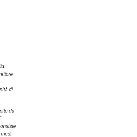
ia
.
ettore
nità di
pito da
È
consiste
i modi