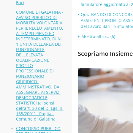
Bari
Simulatore aggiornato al 
COMUNE DI GALATINA -
Quiz BANDO DI CONCORSO
AVVISO PUBBLICO DI
ASSISTENTI-PROFILO ASSIS
MOBILITÀ VOLONTARIA
del Lavoro Bari - Simulato
PER IL RECLUTAMENTO,
A TEMPO PIENO ED
Mostra altro... (6)
INDETERMINATO, DI N.
1 UNITÀ DELL’AREA DEI
FUNZIONARI E
Scopriamo Insieme 
DELL’ELEVATA
QUALIFICAZIONE
PROFILO
PROFESSIONALE DI
FUNZIONARIO
GIURIDICO-
AMMINISTRATIVO, DA
ASSEGNARE AI SERVIZI
DEMOGRAFICI E
STATISTICI (ai sensi
dell’art. 30 del D. Lgs. n.
165/2001) - Puglia -
Comune di Galatina
CONCORSO PUBBLICO