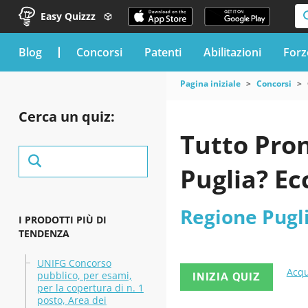
Easy Quizzz
blog
Concorsi
Patenti
Abilitazioni
Forz
Pagina iniziale
Concorsi
Cerca un quiz:
Tutto Pron
Puglia? E
Regione Pugl
I PRODOTTI PIÙ DI
TENDENZA
UNIFG Concorso
Acqu
pubblico, per esami,
INIZIA QUIZ
per la copertura di n. 1
posto, Area dei