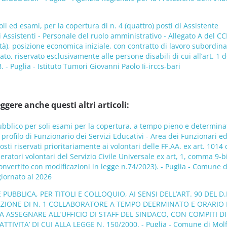
li ed esami, per la copertura di n. 4 (quattro) posti di Assistente
 Assistenti - Personale del ruolo amministrativo - Allegato A del C
), posizione economica iniziale, con contratto di lavoro subordina
o, riservato esclusivamente alle persone disabili di cui all’art. 1 d
 - Puglia - Istituto Tumori Giovanni Paolo Ii-irccs-bari
ggere anche questi altri articoli:
ubblico per soli esami per la copertura, a tempo pieno e determina
 profilo di Funzionario dei Servizi Educativi - Area dei Funzionari e
osti riservati prioritariamente ai volontari delle FF.AA. ex art. 1014 d
ratori volontari del Servizio Civile Universale ex art, 1, comma 9-bi
nvertito con modificazioni in legge n.74/2023). - Puglia - Comune d
iornato al 2026
 PUBBLICA, PER TITOLI E COLLOQUIO, AI SENSI DELL’ART. 90 DEL D.
DUAZIONE DI N. 1 COLLABORATORE A TEMPO DEERMINATO E ORARIO
A ASSEGNARE ALL’UFFICIO DI STAFF DEL SINDACO, CON COMPITI DI
IVITA’ DI CUI ALLA LEGGE N. 150/2000. - Puglia - Comune di Molf