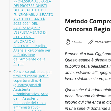
PROFESSIONALE (AREA
DEI PROFESSIONISTI
DELLA SALUTE E DEI
FUNZIONARI, ALLEGATO
A - C.C.N.L. SANITÀ
Metodo Comprov
2022-2024 DEL
Concorso Regio
27/10/2025) PER
L’ESPLETAMENTO DI
ATTIVITÀ NEI
LABORATORI
10 min.
26/07/202
BIOLOGICI. - Puglia -
Agenzia Regionale per
Benvenuti a tutti! Oggi a
la Protezione
dell’Ambiente della
Questo esame è diventato 
Puglia
pubblico nella bellissima R
Concorso pubblico, per
amministrativo, all’ingegn
titoli ed esami, per la
lavoro stabile e sicuro, una
copertura di n. 4
(quattro) posti di
Assistente
Quello che è fondamental
Amministrativo (Area
poco. Bisogna dedicare te
degli Assistenti -
proprio qui che entra in gi
Personale del ruolo
amministrativo -
in una serie di domande a 