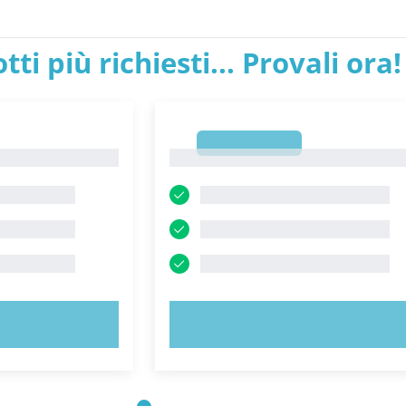
tti più richiesti... Provali ora!
1
1
ORA!
PROVA ORA!