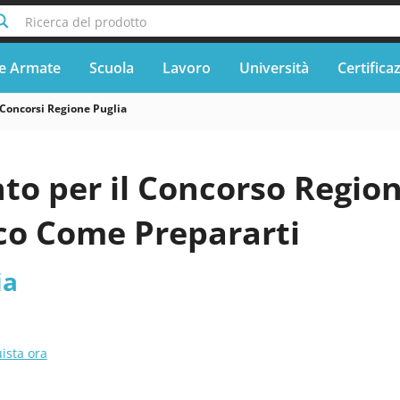
Ricerca del prodotto
e Armate
Scuola
Lavoro
Università
Certifica
Concorsi Regione Puglia
to per il Concorso Regio
cco Come Prepararti
ia
ista ora