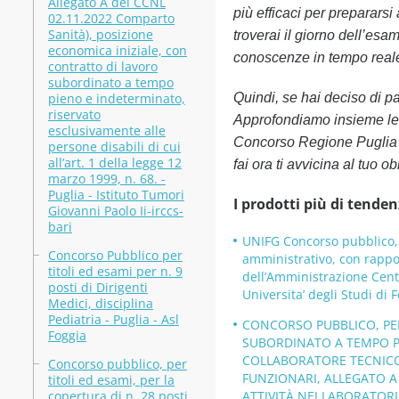
Allegato A del CCNL
più efficaci per prepararsi
02.11.2022 Comparto
Sanità), posizione
troverai il giorno dell’esam
economica iniziale, con
conoscenze in tempo real
contratto di lavoro
subordinato a tempo
pieno e indeterminato,
Quindi, se hai deciso di p
riservato
Approfondiamo insieme le 
esclusivamente alle
Concorso Regione Puglia p
persone disabili di cui
all’art. 1 della legge 12
fai ora ti avvicina al tuo ob
marzo 1999, n. 68. -
Puglia - Istituto Tumori
I prodotti più di tenden
Giovanni Paolo Ii-irccs-
bari
UNIFG Concorso pubblico, p
Concorso Pubblico per
amministrativo, con rappo
titoli ed esami per n. 9
dell’Amministrazione Centra
posti di Dirigenti
Universita’ degli Studi di 
Medici, disciplina
Pediatria - Puglia - Asl
CONCORSO PUBBLICO, PER
Foggia
SUBORDINATO A TEMPO PI
COLLABORATORE TECNICO 
Concorso pubblico, per
FUNZIONARI, ALLEGATO A -
titoli ed esami, per la
copertura di n. 28 posti
ATTIVITÀ NEI LABORATORI B