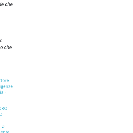
nde che
z
so che
ttore
sigenze
ia -
VORO
DI
 DI
iente