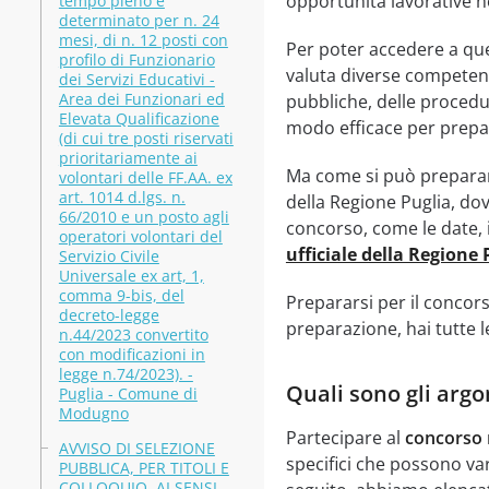
opportunità lavorative n
tempo pieno e
determinato per n. 24
mesi, di n. 12 posti con
Per poter accedere a qu
profilo di Funzionario
valuta diverse competenz
dei Servizi Educativi -
Area dei Funzionari ed
pubbliche, delle procedu
Elevata Qualificazione
modo efficace per prepar
(di cui tre posti riservati
prioritariamente ai
Ma come si può preparare
volontari delle FF.AA. ex
art. 1014 d.lgs. n.
della Regione Puglia, dov
66/2010 e un posto agli
concorso, come le date, i 
operatori volontari del
ufficiale della Regione
Servizio Civile
Universale ex art, 1,
comma 9-bis, del
Prepararsi per il concor
decreto-legge
preparazione, hai tutte l
n.44/2023 convertito
con modificazioni in
legge n.74/2023). -
Quali sono gli arg
Puglia - Comune di
Modugno
Partecipare al
concorso 
AVVISO DI SELEZIONE
specifici che possono vari
PUBBLICA, PER TITOLI E
COLLOQUIO, AI SENSI