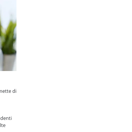
mette di
identi
lte