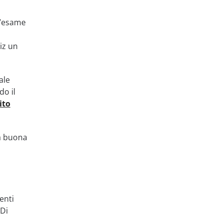
L’esame
iz un
ale
do il
ito
na buona
enti
 Di