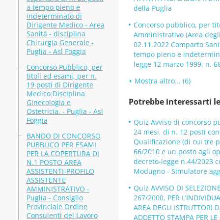
a tempo pieno e
della Puglia
indeterminato di
Dirigente Medico - Area
Concorso pubblico, per tito
Sanità - disciplina
Amministrativo (Area degli
Chirurgia Generale -
02.11.2022 Comparto Sanità
Puglia - Asl Foggia
tempo pieno e indeterminat
legge 12 marzo 1999, n. 68.
Concorso Pubblico, per
titoli ed esami, per n.
Mostra altro... (6)
19 posti di Dirigente
Medico Disciplina
Potrebbe interessarti le
Ginecologia e
Ostetricia. - Puglia - Asl
Foggia
Quiz Avviso di concorso p
24 mesi, di n. 12 posti con
BANDO DI CONCORSO
Qualificazione (di cui tre p
PUBBLICO PER ESAMI
66/2010 e un posto agli ope
PER LA COPERTURA DI
decreto-legge n.44/2023 co
N.1 POSTO AREA
ASSISTENTI-PROFILO
Modugno - Simulatore agg
ASSISTENTE
Quiz AVVISO DI SELEZIONE
AMMINISTRATIVO -
Puglia - Consiglio
267/2000, PER L’INDIVI
Provinciale Ordine
AREA DEGLI ISTRUTTORI D
Consulenti del Lavoro
ADDETTO STAMPA PER LE ATT