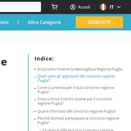
IT
Accedi
zioni
Altre Categorie
ISCRIVITI
ne
Indice:
Scopriamo Insieme la Meravigliosa Regione Puglia
Quali sono gli argomenti del concorso regione
Puglia?
Come si prenota per il quiz concorso regione
Puglia?
Dove si trova il centro esame per il concorso
regione Puglia?
Qual è il formato del concorso regione Puglia?
Perché dovresti partecipare al concorso regione
Puglia?
Quanto è difficile il quiz concorso regione