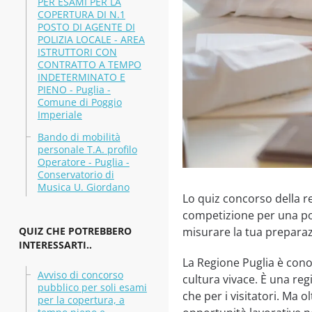
PER ESAMI PER LA
COPERTURA DI N.1
POSTO DI AGENTE DI
POLIZIA LOCALE - AREA
ISTRUTTORI CON
CONTRATTO A TEMPO
INDETERMINATO E
PIENO - Puglia -
Comune di Poggio
Imperiale
Bando di mobilità
personale T.A. profilo
Operatore - Puglia -
Conservatorio di
Musica U. Giordano
Lo quiz concorso della r
competizione per una pos
QUIZ CHE POTREBBERO
misurare la tua preparaz
INTERESSARTI..
La Regione Puglia è conos
Avviso di concorso
cultura vivace. È una re
pubblico per soli esami
che per i visitatori. Ma o
per la copertura, a