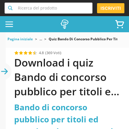
Ricerca del prodotto
ISCRIVITI
Pagina iniziale
...
Quiz Bando Di Concorso Pubblico Per Titoli Ed
4.8
(369 Voti)
Download i quiz
Bando di concorso
pubblico per titoli ed
esami per la
Bando di concorso
copertura di n. 1
pubblico per titoli ed