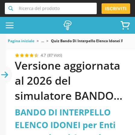
Ricerca del prodotto
ISCRIVITI
Pagina iniziale
...
Quiz Bando Di Interpello Elenco Idonei Per Enti
4.7
(87 Voti)
Versione aggiornata
al 2026 del
simulatore BANDO
DI INTERPELLO
BANDO DI INTERPELLO
ELENCO IDONEI per
ELENCO IDONEI per Enti