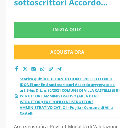
sottoscrittori Accordo
Enti sottoscrittori
aggregato ex art.3-bis D.L.
Accordo aggregato
n.80/2021 COMUNE DI
INIZIA QUIZ
ex art.3-bis D.L.
VILLA CASTELLI (BR)
n.80/2021 COMUNE
ISTRUTTORE
ACQUISTA ORA
DI VILLA CASTELLI
AMMINISTRATIVO (AREA
DEGLI ISTRUTTORI) EX
(BR) ISTRUTTORE
Scarica quiz in PDF BANDO DI INTERPELLO ELENCO
PROFILO DI ISTRUTTORE
IDONEI per Enti sottoscrittori Accordo aggregato ex
AMMINISTRATIVO
art.3-bis D.L. n.80/2021 COMUNE DI VILLA CASTELLI (BR)
AMMINISTRATIVO CAT. C1 -
ISTRUTTORE AMMINISTRATIVO (AREA DEGLI
(AREA DEGLI
ISTRUTTORI) EX PROFILO DI ISTRUTTORE
Puglia - Comune di Villa
AMMINISTRATIVO CAT. C1 - Puglia - Comune di Villa
Castelli
ISTRUTTORI) EX
Castelli
Area geografica: Puglia | Modalità di Valutazione: