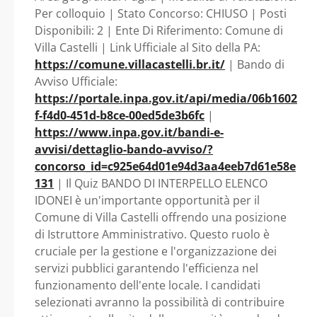
PROFILO DI
Per colloquio | Stato Concorso: CHIUSO | Posti
Disponibili: 2 | Ente Di Riferimento: Comune di
ISTRUTTORE
Villa Castelli | Link Ufficiale al Sito della PA:
https://comune.villacastelli.br.it/
| Bando di
AMMINISTRATIVO
Avviso Ufficiale:
https://portale.inpa.gov.it/api/media/06b1602
CAT. C1 - Puglia -
f-f4d0-451d-b8ce-00ed5de3b6fc
|
https://www.inpa.gov.it/bandi-e-
Comune di Villa
avvisi/dettaglio-bando-avviso/?
concorso_id=c925e64d01e94d3aa4eeb7d61e58e
Castelli
131
| Il Quiz BANDO DI INTERPELLO ELENCO
IDONEI è un'importante opportunità per il
Comune di Villa Castelli offrendo una posizione
di Istruttore Amministrativo. Questo ruolo è
cruciale per la gestione e l'organizzazione dei
servizi pubblici garantendo l'efficienza nel
funzionamento dell'ente locale. I candidati
selezionati avranno la possibilità di contribuire