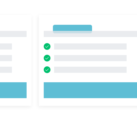
1
1
PROVA ORA!