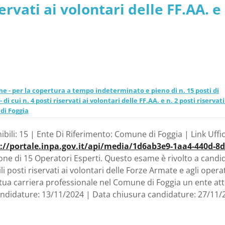
ervati ai volontari delle FF.AA. e 
 servizio civile universale
rvizio civile universale - Puglia -
e - per la copertura a tempo indeterminato e pieno di n. 15 posti di
 cui n. 4 posti riservati ai volontari delle FF.AA. e n. 2 posti riservati
 di Foggia
ili: 15 | Ente Di Riferimento: Comune di Foggia | Link Uffic
://portale.inpa.gov.it/api/media/1d6ab3e9-1aa4-440d-8d
ne di 15 Operatori Esperti. Questo esame è rivolto a candid
posti riservati ai volontari delle Forze Armate e agli opera
 tua carriera professionale nel Comune di Foggia un ente att
a candidature: 13/11/2024 | Data chiusura candidature: 27/11