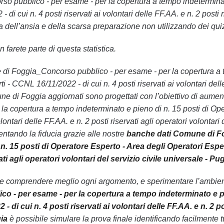
 pubblico - per esame - per la copertura a tempo indeterminato 
di cui n. 4 posti riservati ai volontari delle FF.AA. e n. 2 posti r
ell’ansia e della scarsa preparazione non utilizzando dei quiz 
 farete parte di questa statistica.
ne di Foggia_Concorso pubblico - per esame - per la copertura a 
 - CCNL 16/11/2022 - di cui n. 4 posti riservati ai volontari delle 
une di Foggia aggiornati sono progettati con l’obiettivo di aum
 la copertura a tempo indeterminato e pieno di n. 15 posti di Op
volontari delle FF.AA. e n. 2 posti riservati agli operatori volonta
ntando la fiducia grazie alle nostre
banche dati Comune di Fo
n. 15 posti di Operatore Esperto - Area degli Operatori Esperti
vati agli operatori volontari del servizio civile universale - 
le comprendere meglio ogni argomento, e sperimentare l’ambiente
 - per esame - per la copertura a tempo indeterminato e pie
- di cui n. 4 posti riservati ai volontari delle FF.AA. e n. 2 po
ia
è possibile simulare la prova finale identificando facilmente tu