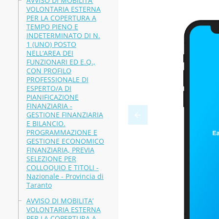
AVVISO DI MOBILITA’
VOLONTARIA ESTERNA
PER LA COPERTURA A
TEMPO PIENO E
INDETERMINATO DI N.
1 (UNO) POSTO
NELL’AREA DEI
FUNZIONARI ED E.Q.,
CON PROFILO
PROFESSIONALE DI
ESPERTO/A DI
PIANIFICAZIONE
FINANZIARIA -
GESTIONE FINANZIARIA
E BILANCIO.
PROGRAMMAZIONE E
GESTIONE ECONOMICO
FINANZIARIA, PREVIA
SELEZIONE PER
COLLOQUIO E TITOLI -
Nazionale - Provincia di
Taranto
AVVISO DI MOBILITA’
VOLONTARIA ESTERNA
PER LA COPERTURA A