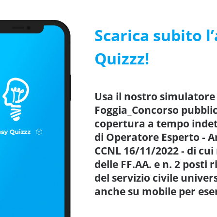
Scarica subito l
Quizzz!
Usa il nostro simulator
Foggia_Concorso pubblico
copertura a tempo indete
di Operatore Esperto - Ar
CCNL 16/11/2022 - di cui n
delle FF.AA. e n. 2 posti 
del servizio civile unive
anche su mobile per ese