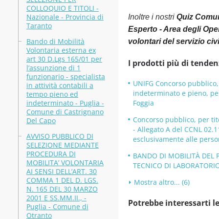
COLLOQUIO E TITOLI -
Nazionale - Provincia di
Inoltre i nostri
Quiz Comune
Taranto
Esperto - Area degli Opera
Bando di Mobilità
volontari del servizio ci
Volontaria esterna ex
art 30 D.Lgs 165/01 per
I prodotti più di tenden
l’assunzione di 1
funzionario - specialista
UNIFG Concorso pubblico, p
in attività contabili a
indeterminato e pieno, per 
tempo pieno ed
indeterminato - Puglia -
Foggia
Comune di Castrignano
Concorso pubblico, per tit
Del Capo
- Allegato A del CCNL 02.1
AVVISO PUBBLICO DI
esclusivamente alle persone
SELEZIONE MEDIANTE
PROCEDURA DI
BANDO DI MOBILITÀ DEL 
MOBILITA’ VOLONTARIA
TECNICO DI LABORATORIO -
AI SENSI DELL’ART. 30
COMMA 1 DEL D. LGS.
Mostra altro... (6)
N. 165 DEL 30 MARZO
2001 E SS.MM.II., -
Potrebbe interessarti le
Puglia - Comune di
Otranto