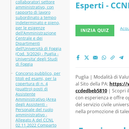
collaboratori settore
Esperti - CCNL
riservati a
amministrativo, con
rapporto di lavoro
2 posti riserv
subordinato a tempo
Puglia - C
indeterminato e pieno,
Comune di Fo
per le esigenze
Acqu
INIZIA QUIZ
dell’Amministrazione
Centrale e dei
Dipartimenti
dell’Università di Foggia
(Cod. 3/2026) - Puglia -
Universita’ degli Studi
di Foggia
Concorso pubblico, per
Puglia | Modalità di Valu
titoli ed esami, per la
al Sito della PA:
https:/
copertura di n. 4
(quattro) posti di
ccdedbeb5810
| Scopri i
Assistente
con esperienza e offre op
Amministrativo (Area
del servizio civile univ
degli Assistenti -
Personale del ruolo
nella promozione di talen
amministrativo -
Allegato A del CCNL
02.11.2022 Comparto