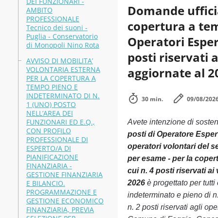
DEI FUNZIONARI -
Domande ufficia
AMBITO
PROFESSIONALE
copertura a tem
Tecnico dei suoni -
Puglia - Conservatorio
Operatori Espert
di Monopoli Nino Rota
posti riservati 
AVVISO DI MOBILITA’
VOLONTARIA ESTERNA
aggiornate al 2
PER LA COPERTURA A
TEMPO PIENO E
INDETERMINATO DI N.
30 min.
09/08/202
1 (UNO) POSTO
NELL’AREA DEI
FUNZIONARI ED E.Q.,
Avete intenzione di soste
CON PROFILO
posti di Operatore Esperto
PROFESSIONALE DI
operatori volontari del s
ESPERTO/A DI
PIANIFICAZIONE
per esame - per la copert
FINANZIARIA -
cui n. 4 posti riservati a
GESTIONE FINANZIARIA
E BILANCIO.
2026
è progettato per tut
PROGRAMMAZIONE E
indeterminato e pieno di n.
GESTIONE ECONOMICO
n. 2 posti riservati agli o
FINANZIARIA, PREVIA