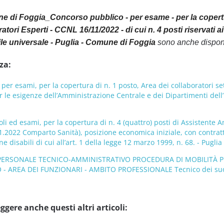
 di Foggia_Concorso pubblico - per esame - per la copertur
tori Esperti - CCNL 16/11/2022 - di cui n. 4 posti riservati ai 
vile universale - Puglia - Comune di Foggia
sono anche disponib
za:
er esami, per la copertura di n. 1 posto, Area dei collaboratori s
le esigenze dell’Amministrazione Centrale e dei Dipartimenti dell’Un
oli ed esami, per la copertura di n. 4 (quattro) posti di Assistente 
1.2022 Comparto Sanità), posizione economica iniziale, con contrat
 disabili di cui all’art. 1 della legge 12 marzo 1999, n. 68. - Puglia 
PERSONALE TECNICO-AMMINISTRATIVO PROCEDURA DI MOBILITÀ PE
 AREA DEI FUNZIONARI - AMBITO PROFESSIONALE Tecnico dei suoni 
ggere anche questi altri articoli: