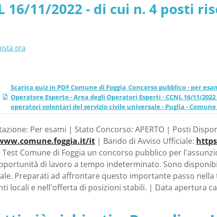
 16/11/2022 - di cui n. 4 posti ris
gli operatori volontari del
ati agli operatori volontari del se
omune di Foggia
ggia
ista ora
Scarica quiz in PDF Comune di Foggia_Concorso pubblico - per esam
Operatore Esperto - Area degli Operatori Esperti - CCNL 16/11/2022 - di
operatori volontari del servizio civile universale - Puglia - Comune
tazione: Per esami | Stato Concorso: APERTO | Posti Disponib
/www.comune.foggia.it/it
| Bando di Avviso Ufficiale:
https
l Test Comune di Foggia un concorso pubblico per l'assunzio
portunità di lavoro a tempo indeterminato. Sono disponibili 
ersale. Preparati ad affrontare questo importante passo nella
ti locali e nell'offerta di posizioni stabili. | Data apertur