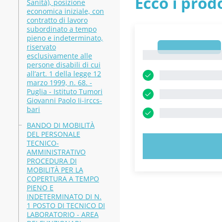
Ecco i prodo
Sanità), posizione
economica iniziale, con
contratto di lavoro
subordinato a tempo
pieno e indeterminato,
riservato
1
1
esclusivamente alle
persone disabili di cui
all’art. 1 della legge 12
marzo 1999, n. 68. -
Puglia - Istituto Tumori
Giovanni Paolo Ii-irccs-
bari
BANDO DI MOBILITÀ
DEL PERSONALE
TECNICO-
PROVA
AMMINISTRATIVO
PROCEDURA DI
MOBILITÀ PER LA
COPERTURA A TEMPO
PIENO E
INDETERMINATO DI N.
1 POSTO DI TECNICO DI
LABORATORIO - AREA