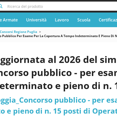
Ricerca del prodotto
e Armate
Università
Lavoro
Scuola
Certifica
Concorsi Regione Puglia
Pubblico Per Esame Per La Copertura A Tempo Indeterminato E Pieno Di N 15
ggiornata al 2026 del si
corso pubblico - per esam
terminato e pieno di n. 
Area degli Operatori Esper
ggia_Concorso pubblico - per es
sti riservati ai volontari d
 e pieno di n. 15 posti di Opera