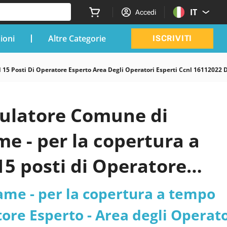
IT
Accedi
zioni
Altre Categorie
ISCRIVITI
 Posti Di Operatore Esperto Area Degli Operatori Esperti Ccnl 16112022 Di
mulatore Comune di
e - per la copertura a
15 posti di Operatore
ti - CCNL 16/11/2022 - di
ame - per la copertura a tempo
elle FF.AA. e n. 2 posti
tore Esperto - Area degli Operato