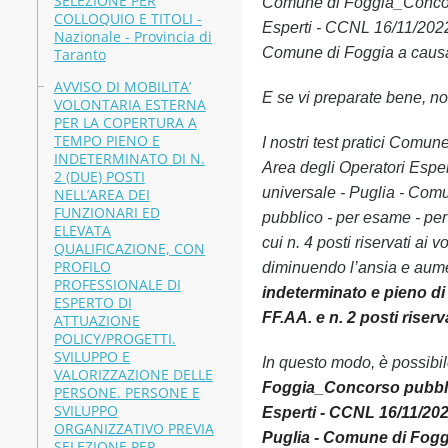
SELEZIONE PER
Comune di Foggia_Concorso
COLLOQUIO E TITOLI -
Esperti - CCNL 16/11/2022 - 
Nazionale - Provincia di
Comune di Foggia a causa d
Taranto
AVVISO DI MOBILITA’
E se vi preparate bene, non
VOLONTARIA ESTERNA
PER LA COPERTURA A
TEMPO PIENO E
I nostri test pratici Comu
INDETERMINATO DI N.
Area degli Operatori Esperti
2 (DUE) POSTI
universale - Puglia - Com
NELL’AREA DEI
FUNZIONARI ED
pubblico - per esame - per
ELEVATA
cui n. 4 posti riservati ai 
QUALIFICAZIONE, CON
PROFILO
diminuendo l’ansia e aume
PROFESSIONALE DI
indeterminato e pieno di 
ESPERTO DI
FF.AA. e n. 2 posti riser
ATTUAZIONE
POLICY/PROGETTI.
SVILUPPO E
In questo modo, è possibi
VALORIZZAZIONE DELLE
Foggia_Concorso pubblico
PERSONE. PERSONE E
SVILUPPO
Esperti - CCNL 16/11/2022 
ORGANIZZATIVO PREVIA
Puglia - Comune di Fogg
SELEZIONE PER