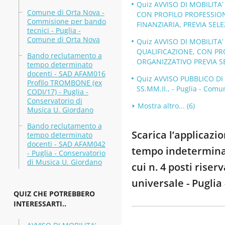
Quiz AVVISO DI MOBILITA
Comune di Orta Nova -
CON PROFILO PROFESSION
Commisione per bando
FINANZIARIA, PREVIA SELEZ
tecnici - Puglia -
Comune di Orta Nova
Quiz AVVISO DI MOBILITA
QUALIFICAZIONE, CON PR
Bando reclutamento a
ORGANIZZATIVO PREVIA SEL
tempo determinato
docenti - SAD AFAM016
Quiz AVVISO PUBBLICO DI
Profilo TROMBONE (ex
SS.MM.II., - Puglia - Comu
CODI/17) - Puglia -
Conservatorio di
Mostra altro... (6)
Musica U. Giordano
Bando reclutamento a
Scarica l’applicaz
tempo determinato
docenti - SAD AFAM042
tempo indeterminato
- Puglia - Conservatorio
di Musica U. Giordano
cui n. 4 posti riserv
universale - Puglia
QUIZ CHE POTREBBERO
INTERESSARTI..