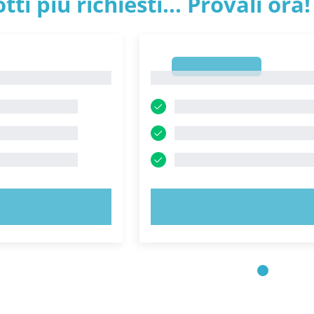
tti più richiesti... Provali ora!
1
1
 ORA!
PROVA ORA!