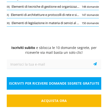
Quiz
Elementi di tecniche di gestione ed organizzazione di grandi flussi di dati (Big Data)
IX)
148 domande
1/10
1 Pt.
0 Pt.
-0.5 Pt.
Elementi di architetture e protocolli di rete e sicurezza informatica con particolare riferimento al cloud computing
X)
147 domande
Norme generali in materia di pubblico impiego, con particolare
riferimento alle responsabilità, doveri e diritti dei pubblici
Elementi di legislazione in materia di servizi al lavoro, D.Lgs.150/2015 e D.L. 4/2019convertito in Legge n. 26 del 30 marzo 2019, con particolare riferimento alle funzioni del sistema informativo unitario lavoro (SIL regionale e SIUL)
XI)
150 domande
dipendenti, codice di comportamento e sanzioni disciplinari e
T.U.P.I. approvato con D.Lgs.165/2001
Le gravi o reiterate violazioni dei Codici di
comportamento sono fattispecie suscettibili di dar
luogo a licenziamento disciplinare del dipendente
Iscriviti subito
e sblocca le 10 domande segrete, per
pubblico in base al D.Lgs. 165/2001?
riceverle via mail basta un solo clic!
Seleziona la risposta
1 risposta corretta
A.
No, tale disciplina è contenuta nel D.Lgs.
165/2001.
ISCRIVITI PER RICEVERE DOMANDE SEGRETE GRATUITE
B.
Sì.
C.
L'applicazione o meno della sanzione del
ACQUISTA ORA
licenziamento disciplinare dipende dalla
valutazione discrezionale del dirigente.