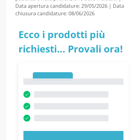
Puglia - Universita’
Data apertura candidature: 29/05/2026 | Data
chiusura candidature: 08/06/2026
degli Studi di Bari
Ecco i prodotti più
Aldo Moro
richiesti... Provali ora!
1
1
PROVA ORA!