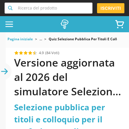
Ricerca del prodotto
ISCRIVITI
Pagina iniziale
...
Quiz Selezione Pubblica Per Titoli E Colloquio
4.9
(84 Voti)
Versione aggiornata
al 2026 del
simulatore Selezione
pubblica per titoli e
Selezione pubblica per
colloquio per il
titoli e colloquio per il