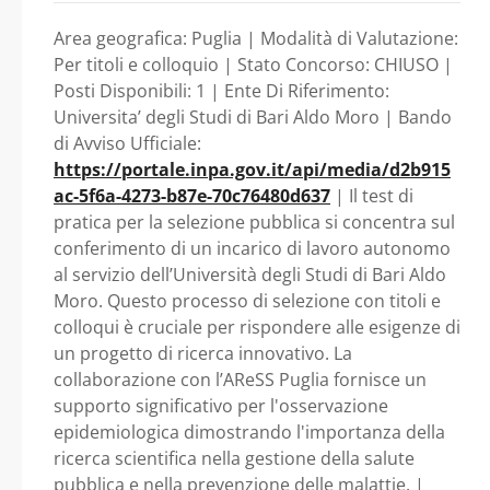
collaborazione con
Epidemiologica ,
Area geografica: Puglia | Modalità di Valutazione:
Referente scientifico Prof.
l’AReSS Puglia per il
Per titoli e colloquio | Stato Concorso: CHIUSO |
Posti Disponibili: 1 | Ente Di Riferimento:
Silvio TAFURI - Puglia -
Universita’ degli Studi di Bari Aldo Moro | Bando
supporto al
di Avviso Ufficiale:
Universita’ degli Studi di
https://portale.inpa.gov.it/api/media/d2b915
Programma
ac-5f6a-4273-b87e-70c76480d637
| Il test di
Bari Aldo Moro
pratica per la selezione pubblica si concentra sul
Regionale di
conferimento di un incarico di lavoro autonomo
al servizio dell’Università degli Studi di Bari Aldo
Osservazione
Moro. Questo processo di selezione con titoli e
colloqui è cruciale per rispondere alle esigenze di
Epidemiologica ,
un progetto di ricerca innovativo. La
collaborazione con l’AReSS Puglia fornisce un
Referente scientifico
supporto significativo per l'osservazione
epidemiologica dimostrando l'importanza della
Prof. Silvio TAFURI -
ricerca scientifica nella gestione della salute
pubblica e nella prevenzione delle malattie. |