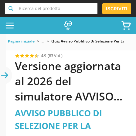
Ricerca del prodotto
ISCRIVITI
Pagina iniziale
...
Quiz Avviso Pubblico Di Selezione Per La Forma
4.9
(83 Voti)
Versione aggiornata
al 2026 del
simulatore AVVISO
PUBBLICO DI
AVVISO PUBBLICO DI
SELEZIONE PER LA
SELEZIONE PER LA