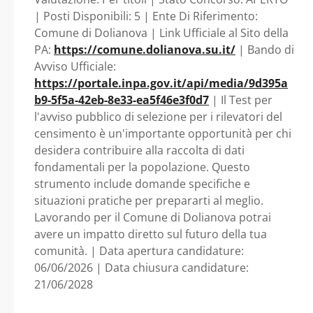
DELLE ABITAZIONI
| Posti Disponibili: 5 | Ente Di Riferimento:
Comune di Dolianova | Link Ufficiale al Sito della
2026. - Sardegna -
PA:
https://comune.dolianova.su.it/
| Bando di
Avviso Ufficiale:
Comune di Dolianova
https://portale.inpa.gov.it/api/media/9d395a
b9-5f5a-42eb-8e33-ea5f46e3f0d7
| Il Test per
l'avviso pubblico di selezione per i rilevatori del
censimento è un'importante opportunità per chi
desidera contribuire alla raccolta di dati
fondamentali per la popolazione. Questo
strumento include domande specifiche e
situazioni pratiche per prepararti al meglio.
Lavorando per il Comune di Dolianova potrai
avere un impatto diretto sul futuro della tua
comunità. | Data apertura candidature:
06/06/2026 | Data chiusura candidature:
21/06/2028