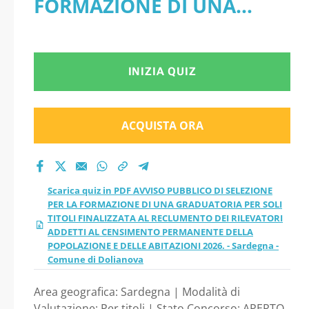
FORMAZIONE DI UNA
FORMAZIONE DI UNA
GRADUATORIA PER SOLI
GRADUATORIA PER
TITOLI FINALIZZATA AL
INIZIA QUIZ
SOLI TITOLI
RECLUMENTO DEI
FINALIZZATA AL
RILEVATORI ADDETTI AL
ACQUISTA ORA
RECLUMENTO DEI
CENSIMENTO
PERMANENTE DELLA
RILEVATORI ADDETTI
Scarica quiz in PDF AVVISO PUBBLICO DI SELEZIONE
POPOLAZIONE E DELLE
PER LA FORMAZIONE DI UNA GRADUATORIA PER SOLI
AL CENSIMENTO
TITOLI FINALIZZATA AL RECLUMENTO DEI RILEVATORI
ABITAZIONI 2026. -
ADDETTI AL CENSIMENTO PERMANENTE DELLA
PERMANENTE DELLA
POPOLAZIONE E DELLE ABITAZIONI 2026. - Sardegna -
Sardegna - Comune di
Comune di Dolianova
POPOLAZIONE E
Dolianova
Area geografica: Sardegna | Modalità di
Valutazione: Per titoli | Stato Concorso: APERTO