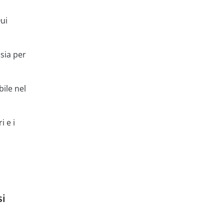
Qui
sia per
ile nel
i e i
si