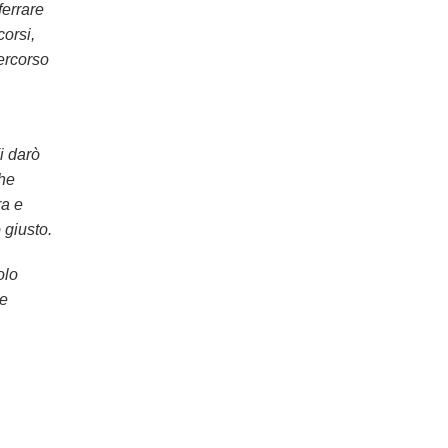
ferrare
corsi,
ercorso
i darò
che
ra e
 giusto.
olo
be