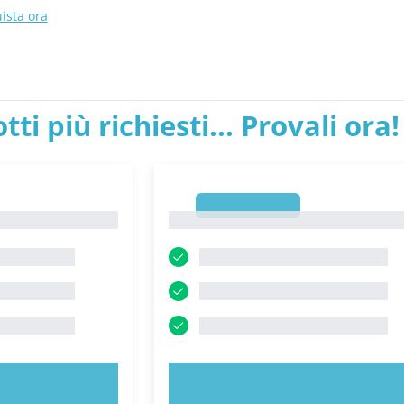
ista ora
tti più richiesti... Provali ora!
1
1
ORA!
PROVA ORA!