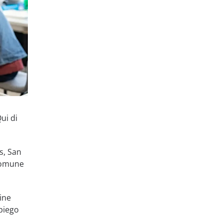
ui di
s, San
 comune
ine
mpiego