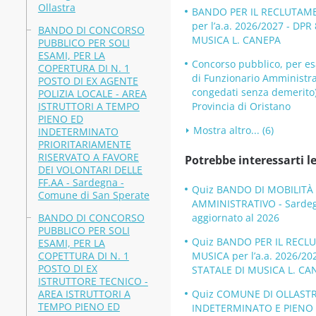
Ollastra
BANDO PER IL RECLUTAM
per l’a.a. 2026/2027 - D
BANDO DI CONCORSO
MUSICA L. CANEPA
PUBBLICO PER SOLI
ESAMI, PER LA
Concorso pubblico, per esa
COPERTURA DI N. 1
di Funzionario Amministrati
POSTO DI EX AGENTE
congedati senza demerito),
POLIZIA LOCALE - AREA
ISTRUTTORI A TEMPO
Provincia di Oristano
PIENO ED
Mostra altro... (6)
INDETERMINATO
PRIORITARIAMENTE
RISERVATO A FAVORE
Potrebbe interessarti le
DEI VOLONTARI DELLE
FF.AA - Sardegna -
Quiz BANDO DI MOBILITÀ
Comune di San Sperate
AMMINISTRATIVO - Sardeg
BANDO DI CONCORSO
aggiornato al 2026
PUBBLICO PER SOLI
Quiz BANDO PER IL REC
ESAMI, PER LA
COPETTURA DI N. 1
MUSICA per l’a.a. 2026/2
POSTO DI EX
STATALE DI MUSICA L. CAN
ISTRUTTORE TECNICO -
AREA ISTRUTTORI A
Quiz COMUNE DI OLLAST
TEMPO PIENO ED
INDETERMINATO E PIENO 