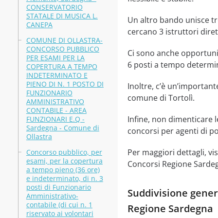
CONSERVATORIO
STATALE DI MUSICA L.
Un altro bando unisce tre
CANEPA
cercano 3 istruttori diret
COMUNE DI OLLASTRA-
CONCORSO PUBBLICO
Ci sono anche opportunit
PER ESAMI PER LA
6 posti a tempo determi
COPERTURA A TEMPO
INDETERMINATO E
PIENO DI N. 1 POSTO DI
Inoltre, c’è un’importan
FUNZIONARIO
comune di Tortolì.
AMMINISTRATIVO
CONTABILE - AREA
Infine, non dimenticare l
FUNZIONARI E.Q -
Sardegna - Comune di
concorsi per agenti di po
Ollastra
Per maggiori dettagli, visi
Concorso pubblico, per
esami, per la copertura
Concorsi Regione Sardegn
a tempo pieno (36 ore)
e indeterminato, di n. 3
posti di Funzionario
Suddivisione genera
Amministrativo-
contabile (di cui n. 1
Regione Sardegna
riservato ai volontari