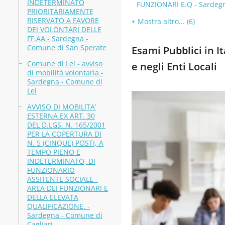
INDETERMINATO
FUNZIONARI E.Q - Sardegna
PRIORITARIAMENTE
RISERVATO A FAVORE
Mostra altro... (6)
DEI VOLONTARI DELLE
FF.AA - Sardegna -
Comune di San Sperate
Esami Pubblici in It
Comune di Lei - avviso
e negli Enti Locali
di mobilità volontaria -
Sardegna - Comune di
Lei
AVVISO DI MOBILITA’
ESTERNA EX ART. 30
DEL D.LGS. N. 165/2001
PER LA COPERTURA DI
N. 5 (CINQUE) POSTI, A
TEMPO PIENO E
INDETERMINATO, DI
FUNZIONARIO
ASSITENTE SOCIALE -
AREA DEI FUNZIONARI E
DELLA ELEVATA
QUALIFICAZIONE. -
Sardegna - Comune di
Cagliari