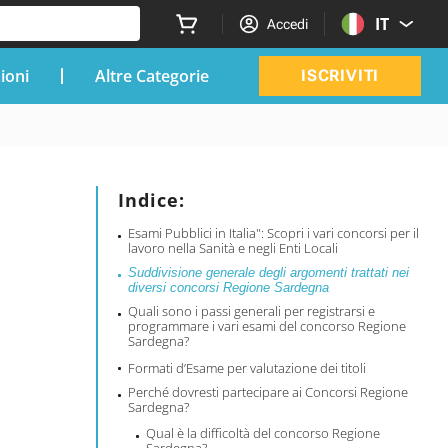
IT
Accedi
zioni
Altre Categorie
ISCRIVITI
Indice:
Esami Pubblici in Italia": Scopri i vari concorsi per il
lavoro nella Sanità e negli Enti Locali
Suddivisione generale degli argomenti trattati nei
diversi concorsi Regione Sardegna
Quali sono i passi generali per registrarsi e
programmare i vari esami del concorso Regione
Sardegna?
Formati d’Esame per valutazione dei titoli
Perché dovresti partecipare ai Concorsi Regione
Sardegna?
Qual è la difficoltà del concorso Regione