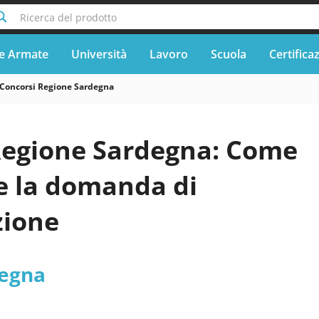
Ricerca del prodotto
e Armate
Università
Lavoro
Scuola
Certifica
Concorsi Regione Sardegna
Regione Sardegna: Come
e la domanda di
zione
degna