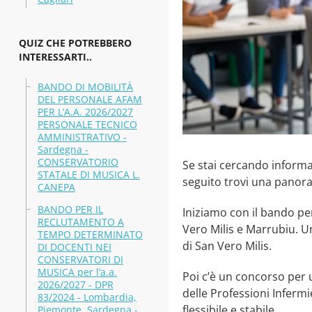
QUIZ CHE POTREBBERO
INTERESSARTI..
BANDO DI MOBILITÀ
DEL PERSONALE AFAM
PER L’A.A. 2026/2027
PERSONALE TECNICO
AMMINISTRATIVO -
Sardegna -
CONSERVATORIO
Se stai cercando informaz
STATALE DI MUSICA L.
seguito trovi una panoram
CANEPA
BANDO PER IL
Iniziamo con il bando per
RECLUTAMENTO A
Vero Milis e Marrubiu. U
TEMPO DETERMINATO
di San Vero Milis.
DI DOCENTI NEI
CONSERVATORI DI
MUSICA per l’a.a.
Poi c’è un concorso per 
2026/2027 - DPR
delle Professioni Inferm
83/2024 - Lombardia,
flessibile e stabile.
Piemonte, Sardegna -