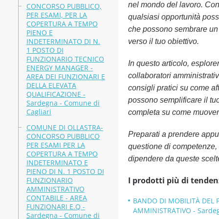
nel mondo del lavoro. Con 
CONCORSO PUBBLICO,
PER ESAMI, PER LA
qualsiasi opportunità possa
COPERTURA A TEMPO
che possono sembrare un la
PIENO E
INDETERMINATO DI N.
verso il tuo obiettivo.
1 POSTO DI
FUNZIONARIO TECNICO
In questo articolo, esplor
ENERGY MANAGER -
collaboratori amministrati
AREA DEI FUNZIONARI E
DELLA ELEVATA
consigli pratici su come af
QUALIFICAZIONE -
possono semplificare il tu
Sardegna - Comune di
Cagliari
completa su come muoverti
COMUNE DI OLLASTRA-
Preparati a prendere appun
CONCORSO PUBBLICO
PER ESAMI PER LA
questione di competenze, m
COPERTURA A TEMPO
dipendere da queste scelt
INDETERMINATO E
PIENO DI N. 1 POSTO DI
I prodotti più di tenden
FUNZIONARIO
AMMINISTRATIVO
CONTABILE - AREA
BANDO DI MOBILITÀ DEL 
FUNZIONARI E.Q -
AMMINISTRATIVO - Sarde
Sardegna - Comune di