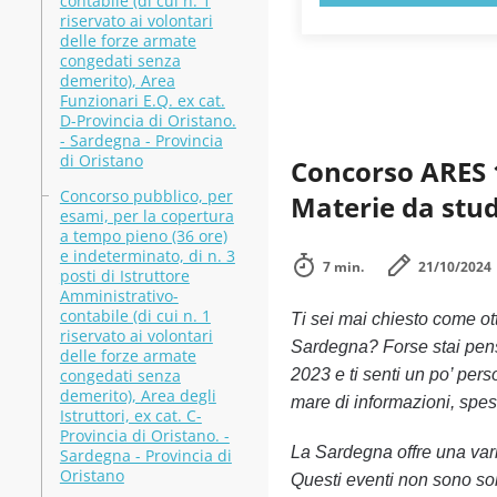
contabile (di cui n. 1
riservato ai volontari
delle forze armate
congedati senza
demerito), Area
Funzionari E.Q. ex cat.
D-Provincia di Oristano.
- Sardegna - Provincia
di Oristano
Concorso ARES 1
Concorso pubblico, per
Materie da stud
esami, per la copertura
a tempo pieno (36 ore)
e indeterminato, di n. 3
7 min.
21/10/2024
posti di Istruttore
Amministrativo-
contabile (di cui n. 1
Ti sei mai chiesto come ot
riservato ai volontari
Sardegna? Forse stai pens
delle forze armate
congedati senza
2023 e ti senti un po’ pers
demerito), Area degli
mare di informazioni, spes
Istruttori, ex cat. C-
Provincia di Oristano. -
La Sardegna offre una varie
Sardegna - Provincia di
Oristano
Questi eventi non sono so