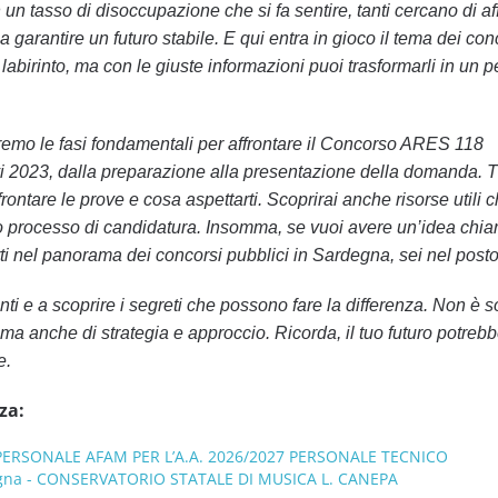
un tasso di disoccupazione che si fa sentire, tanti cercano di af
 garantire un futuro stabile. E qui entra in gioco il tema dei con
birinto, ma con le giuste informazioni puoi trasformarli in un p
eremo le fasi fondamentali per affrontare il Concorso ARES 118
vi 2023, dalla preparazione alla presentazione della domanda. T
frontare le prove e cosa aspettarti. Scoprirai anche risorse utili 
o processo di candidatura. Insomma, se vuoi avere un’idea chia
 nel panorama dei concorsi pubblici in Sardegna, sei nel posto
ti e a scoprire i segreti che possono fare la differenza. Non è s
a anche di strategia e approccio. Ricorda, il tuo futuro potreb
e.
za:
PERSONALE AFAM PER L’A.A. 2026/2027 PERSONALE TECNICO
gna - CONSERVATORIO STATALE DI MUSICA L. CANEPA