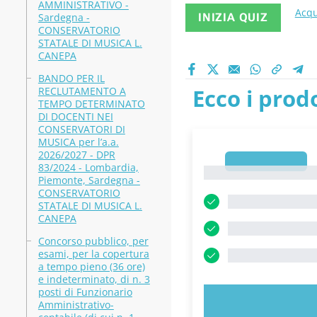
AMMINISTRATIVO -
Acqu
Sardegna -
INIZIA QUIZ
CONSERVATORIO
STATALE DI MUSICA L.
CANEPA
BANDO PER IL
Ecco i prodo
RECLUTAMENTO A
TEMPO DETERMINATO
DI DOCENTI NEI
CONSERVATORI DI
MUSICA per l’a.a.
2026/2027 - DPR
1
83/2024 - Lombardia,
1
Piemonte, Sardegna -
CONSERVATORIO
STATALE DI MUSICA L.
CANEPA
Concorso pubblico, per
esami, per la copertura
a tempo pieno (36 ore)
e indeterminato, di n. 3
posti di Funzionario
PROVA 
Amministrativo-