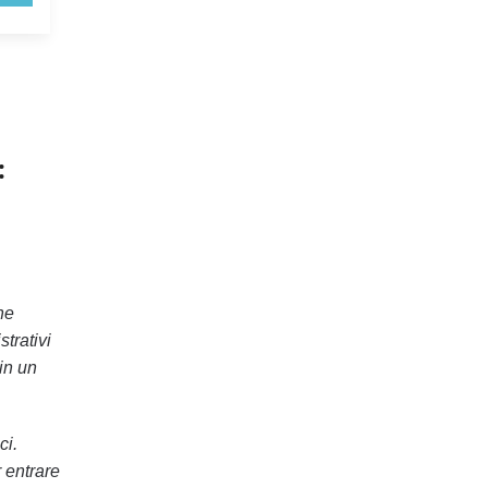
:
ne
trativi
 in un
ci.
 entrare