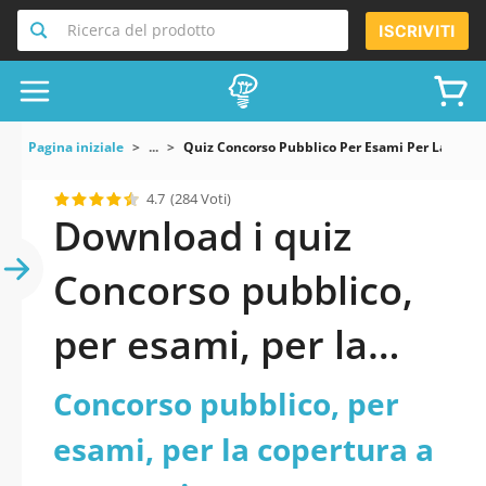
Ricerca del prodotto
ISCRIVITI
Pagina iniziale
...
Quiz Concorso Pubblico Per Esami Per La Copertu
4.7
(284 Voti)
Download i quiz
Concorso pubblico,
per esami, per la
copertura a tempo
Concorso pubblico, per
pieno e
esami, per la copertura a