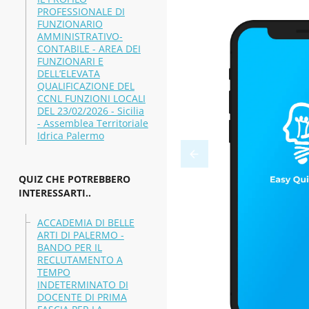
PROFESSIONALE DI
FUNZIONARIO
AMMINISTRATIVO-
CONTABILE - AREA DEI
FUNZIONARI E
DELL’ELEVATA
QUALIFICAZIONE DEL
CCNL FUNZIONI LOCALI
DEL 23/02/2026 - Sicilia
- Assemblea Territoriale
Idrica Palermo
QUIZ CHE POTREBBERO
INTERESSARTI..
ACCADEMIA DI BELLE
ARTI DI PALERMO -
BANDO PER IL
RECLUTAMENTO A
TEMPO
INDETERMINATO DI
DOCENTE DI PRIMA