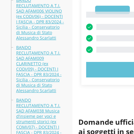
BANDO
RECLUTAMENTO A T.I.
1
SAD AFAM006 VIOLINO
1
(ex CODI/06) - DOCENTI
I FASCIA - DPR 83/2024 -
Sicilia - Conservatorio
di Musica di Stato
Alessandro Scarlatti
BANDO
RECLUTAMENTO A T.I.
SAD AFAM009
CLARINETTO (ex
CODI/09) - DOCENTI I
PROVA 
FASCIA - DPR 83/2024 -
Sicilia - Conservatorio
di Musica di Stato
Alessandro Scarlatti
BANDO
RECLUTAMENTO A T.I.
SAD AFAM038 Musica
d’insieme per voci e
Domande ufficia
strumenti storici (ex
COMI/07) - DOCENTI I
ai soggetti in s
FASCIA - DPR 83/2024 -