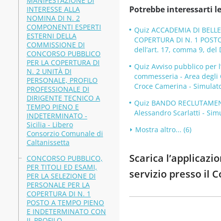
MANIFESTAZIONE DI
Potrebbe interessarti le
INTERESSE ALLA
NOMINA DI N. 2
COMPONENTI ESPERTI
Quiz ACCADEMIA DI BELL
ESTERNI DELLA
COPERTURA DI N. 1 POSTO
COMMISSIONE DI
dell’art. 17, comma 9, del 
CONCORSO PUBBLICO
PER LA COPERTURA DI
Quiz Avviso pubblico per l
N. 2 UNITÀ DI
commesseria - Area degli O
PERSONALE, PROFILO
Croce Camerina - Simulato
PROFESSIONALE DI
DIRIGENTE TECNICO A
Quiz BANDO RECLUTAMENTO A
TEMPO PIENO E
Alessandro Scarlatti - Sim
INDETERMINATO -
Sicilia - Libero
Mostra altro... (6)
Consorzio Comunale di
Caltanissetta
Scarica l’applicazi
CONCORSO PUBBLICO,
PER TITOLI ED ESAMI,
servizio presso il 
PER LA SELEZIONE DI
PERSONALE PER LA
COPERTURA DI N. 1
POSTO A TEMPO PIENO
E INDETERMINATO CON
IL PROFILO