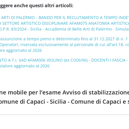
ggere anche questi altri articoli:
E ARTI DI PALERMO - BANDO PER IL RECLUTAMENTO A TEMPO INDE
 SETTORE ARTISTICO DISCIPLINARE AFAM075 ANATOMIA ARTISTICA 
D.P.R. 83/2024 - Sicilia - Accademia di Belle Arti di Palermo - Simul
’assunzione a tempo pieno e determinato fino al 31.12.2027 di n. 1 
peratori, riservata esclusivamente al personale di cui all’art.18, c
re aggiornato al 2026
 T.I. SAD AFAM006 VIOLINO (ex CODI/06) - DOCENTI I FASCIA - DPR
ulatore aggiornato al 2026
one mobile per l’esame Avviso di stabilizzazion
Comune di Capaci - Sicilia - Comune di Capaci e