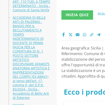
ART. 110 TUEL A TEMPO
DETERMINATO - Sicilia -
Comune di Santa Ninfa
Acqu
INIZIA QUIZ
ACCADEMIA DI BELLE
ARTI DI PALERMO -
BANDO PER IL
RECLUTAMENTO A
TEMPO
INDETERMINATO DI
DOCENTE DI PRIMA
FASCIA PER LA
Area geografica: Sicilia 
COPERTURA DI N. 1
Riferimento: Comune di Ca
POSTO SETTORE
stabilizzazione del perso
ARTISTICO
DISCIPLINARE AFAM075
offre l'opportunità di t
ANATOMIA ARTISTICA E
La stabilizzazione è un p
RAPPRESENTAZIONI
cittadini. Approfitta di
DEL CORPO (EX ABAV1)
ai sensi dell’art. 17,
comma 9, del D.P.R.
83/2024 - Sicilia -
Ecco i prodo
Accademia di Belle Arti
di Palermo