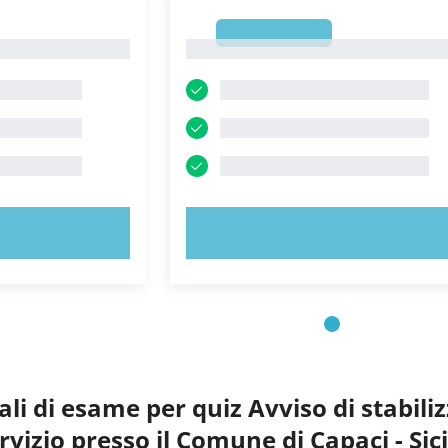
1
1
ORA!
PROVA ORA!
li di esame per quiz Avviso di stabil
ervizio presso il Comune di Capaci - Si