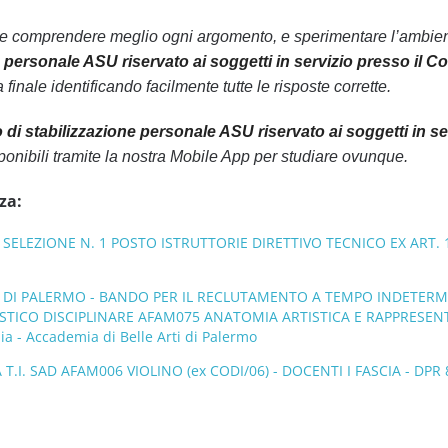
le comprendere meglio ogni argomento, e sperimentare l’ambiente
e personale ASU riservato ai soggetti in servizio presso il 
finale identificando facilmente tutte le risposte corrette.
 di stabilizzazione personale ASU riservato ai soggetti in s
nibili tramite la nostra Mobile App per studiare ovunque.
za:
ELEZIONE N. 1 POSTO ISTRUTTORIE DIRETTIVO TECNICO EX ART. 1
I DI PALERMO - BANDO PER IL RECLUTAMENTO A TEMPO INDETERMI
STICO DISCIPLINARE AFAM075 ANATOMIA ARTISTICA E RAPPRESENTAZI
ilia - Accademia di Belle Arti di Palermo
 SAD AFAM006 VIOLINO (ex CODI/06) - DOCENTI I FASCIA - DPR 83/2