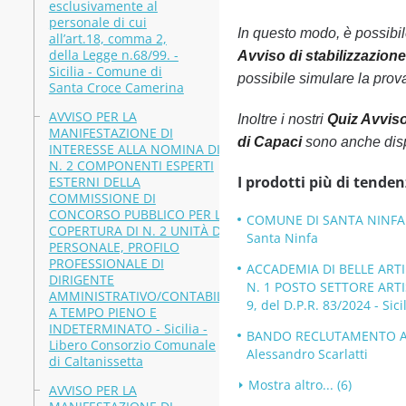
esclusivamente al
personale di cui
In questo modo, è possibi
all’art.18, comma 2,
della Legge n.68/99. -
Avviso di stabilizzazion
Sicilia - Comune di
possibile simulare la prova 
Santa Croce Camerina
AVVISO PER LA
Inoltre i nostri
Quiz Avviso
MANIFESTAZIONE DI
di Capaci
sono anche dispo
INTERESSE ALLA NOMINA DI
N. 2 COMPONENTI ESPERTI
I prodotti più di tenden
ESTERNI DELLA
COMMISSIONE DI
CONCORSO PUBBLICO PER LA
COMUNE DI SANTA NINFA S
COPERTURA DI N. 2 UNITÀ DI
Santa Ninfa
PERSONALE, PROFILO
PROFESSIONALE DI
ACCADEMIA DI BELLE ART
DIRIGENTE
N. 1 POSTO SETTORE ARTI
AMMINISTRATIVO/CONTABILE
9, del D.P.R. 83/2024 - Sic
A TEMPO PIENO E
INDETERMINATO - Sicilia -
BANDO RECLUTAMENTO A T.I.
Libero Consorzio Comunale
Alessandro Scarlatti
di Caltanissetta
Mostra altro... (6)
AVVISO PER LA