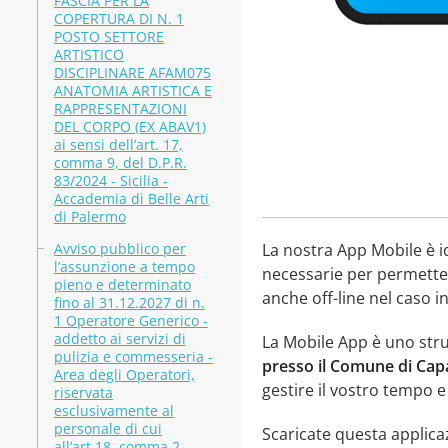
FASCIA PER LA
COPERTURA DI N. 1
POSTO SETTORE
ARTISTICO
DISCIPLINARE AFAM075
ANATOMIA ARTISTICA E
RAPPRESENTAZIONI
DEL CORPO (EX ABAV1)
ai sensi dell’art. 17,
comma 9, del D.P.R.
83/2024 - Sicilia -
Accademia di Belle Arti
di Palermo
Avviso pubblico per
La nostra App Mobile è i
l’assunzione a tempo
necessarie per permetter
pieno e determinato
anche off-line nel caso in
fino al 31.12.2027 di n.
1 Operatore Generico -
addetto ai servizi di
La Mobile App è uno str
pulizia e commesseria -
presso il Comune di Capac
Area degli Operatori,
gestire il vostro tempo e
riservata
esclusivamente al
personale di cui
Scaricate questa applica
all’art.18, comma 2,