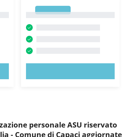
1
1
PROVA ORA!
izzazione personale ASU riservato
cilia - Comune di Capaci aggiornate