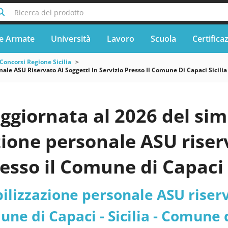
Ricerca del prodotto
e Armate
Università
Lavoro
Scuola
Certifica
Concorsi Regione Sicilia
nale ASU Riservato Ai Soggetti In Servizio Presso Il Comune Di Capaci Sicil
ggiornata al 2026 del sim
zione personale ASU riserv
resso il Comune di Capaci 
bilizzazione personale ASU riserv
une di Capaci - Sicilia - Comune 