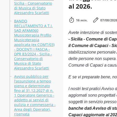
Sicilia - Conservatorio
al 2026.
di Musica di Stato
Alessandro Scarlatti
16 min.
07/08/202
BANDO
RECLUTAMENTO A T.I.
SAD AFAM060
Avete intenzione di soste
Musicoterapia Profilo
- Sicilia - Comune di Cap
Musicoterapia
applicata (ex COMT/03)
il Comune di Capaci - Si
- DOCENTI I FASCIA -
stabilizzazione personale 
DPR 83/2024 - Sicilia -
Conservatorio di
delle persone non supera l
Musica di Stato
Comune di Capaci a causa d
Alessandro Scarlatti
Avviso pubblico per
E se vi preparate bene, non
l’assunzione a tempo
pieno e determinato
I nostri test pratici Avvis
fino al 31.12.2027 di n.
1 Operatore Generico -
aggiornati sono progettati
addetto ai servizi di
soggetti in servizio press
pulizia e commesseria -
banche dati Avviso di st
Area degli Operatori,
riservata
Capaci aggiornate al 20