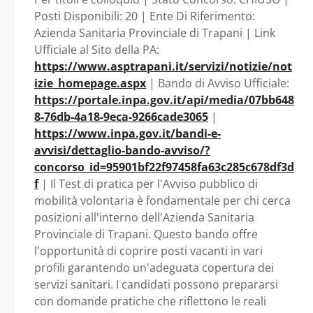
profili - Sicilia -
Posti Disponibili: 20 | Ente Di Riferimento:
Azienda Sanitaria Provinciale di Trapani | Link
Azienda Sanitaria
Ufficiale al Sito della PA:
https://www.asptrapani.it/servizi/notizie/not
Provinciale di
izie_homepage.aspx
| Bando di Avviso Ufficiale:
https://portale.inpa.gov.it/api/media/07bb648
Trapani
8-76db-4a18-9eca-9266cade3065
|
https://www.inpa.gov.it/bandi-e-
avvisi/dettaglio-bando-avviso/?
concorso_id=95901bf22f97458fa63c285c678df3d
f
| Il Test di pratica per l'Avviso pubblico di
mobilità volontaria è fondamentale per chi cerca
posizioni all'interno dell'Azienda Sanitaria
Provinciale di Trapani. Questo bando offre
l'opportunità di coprire posti vacanti in vari
profili garantendo un'adeguata copertura dei
servizi sanitari. I candidati possono prepararsi
con domande pratiche che riflettono le reali