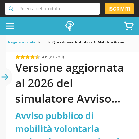
Ricerca del prodotto
ISCRIVITI
Pagina iniziale
...
Quiz Avviso Pubblico Di Mobilita Volontaria R
4.6
(81 Voti)
Versione aggiornata
al 2026 del
simulatore Avviso
pubblico di mobilità
Avviso pubblico di
volontaria
mobilità volontaria