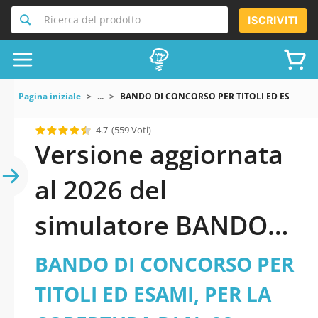
Ricerca del prodotto
ISCRIVITI
Pagina iniziale
...
BANDO DI CONCORSO PER TITOLI ED ESAMI PER
4.7
(559 Voti)
Versione aggiornata
al 2026 del
simulatore BANDO
DI CONCORSO PER
BANDO DI CONCORSO PER
TITOLI ED ESAMI, PER
TITOLI ED ESAMI, PER LA