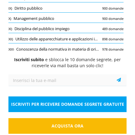
Quiz
Diritto pubblico
IX)
900 domande
1/10
0.75 Pt.
0 Pt.
-0.25 Pt.
Management pubblico
X)
900 domande
Diritto di accesso
Disciplina del pubblico impiego
XI)
489 domande
È consentito l'esercizio in via informale del diritto
di accesso?
Utilizzo delle apparecchiature e applicazioni informatiche più diffuse (utilizzo dei programmi Word ed Excel o simili open source e utilizzo dei sistemi di posta elettronica)
XII)
898 domande
Seleziona la risposta
1 risposta corretta
Conoscenza della normativa in materia di privacy
XIII)
978 domande
A.
Sì, qualora in base alla natura del
Iscriviti subito
e sblocca le 10 domande segrete, per
documento richiesto non risulti l'esistenza
riceverle via mail basta un solo clic!
di controinteressati
B.
Sì, sempre
C.
No, in nessun caso
ISCRIVITI PER RICEVERE DOMANDE SEGRETE GRATUITE
Risposta
ACQUISTA ORA