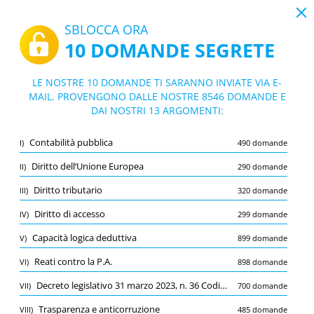
19:43
SBLOCCA ORA
10 DOMANDE SEGRETE
PDF
|
Guida per Bando profilo professionale Area OPERATORI del C.C.N.L. Comparto A.F.A.M. GENNAIO 2026 - Sicilia - Conservatorio di Musica di Stato Alessandro Scarlatti
Quiz Bando profilo professionale Area O
LE NOSTRE 10 DOMANDE TI SARANNO INVIATE VIA E-
PERATORI del C.C.N.L. Comparto A.F.A.
MAIL. PROVENGONO DALLE NOSTRE 8546 DOMANDE E
10/8546 Domande
13 argomenti
DAI NOSTRI 13 ARGOMENTI:
M. GENNAIO 2026 - Sicilia - Conservatori
Flashcard
o di Musica di Stato Alessandro Scarlatti
Nuovo
Contabilità pubblica
I)
490 domande
Pratica
Esame
Modalità apprendimento
Diritto dell‘Unione Europea
II)
290 domande
Prova gratuita
/
10
Diritto tributario
III)
320 domande
Diritto di accesso
(1/299)
Diritto di accesso
IV)
299 domande
Altro (4)
Capacità logica deduttiva
V)
899 domande
A
INVIA
A
Reati contro la P.A.
VI)
898 domande
Decreto legislativo 31 marzo 2023, n. 36 Codice dei contratti pubblici
VII)
700 domande
Trasparenza e anticorruzione
VIII)
485 domande
Salva
Segnala la domanda errata