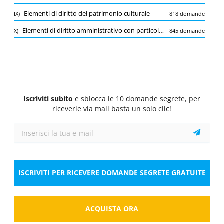
Quiz
Elementi di diritto del patrimonio culturale
IX)
818 domande
1/10
0.5 Pt.
0 Pt.
-0.15 Pt.
Elementi di diritto amministrativo con particolare riferimento alla disciplina del lavoro pubblico
X)
845 domande
Disciplina del pubblico impiego
Ai sensi del T.U. del pubblico impiego la
contrattazione collettiva...
Seleziona la risposta
1 risposta corretta
A.
Può riguardare la materia del conferimento
Iscriviti subito
e sblocca le 10 domande segrete, per
e della revoca degli incarichi dirigenziali
riceverle via mail basta un solo clic!
B.
Non può riguardare la materia del
conferimento e della revoca degli incarichi
dirigenziali, perché essa è espressamente
esclusa
ISCRIVITI PER RICEVERE DOMANDE SEGRETE GRATUITE
C.
Non riguarda la materia del conferimento e
della revoca degli incarichi dirigenziali, ma
solo il licenziamento
ACQUISTA ORA