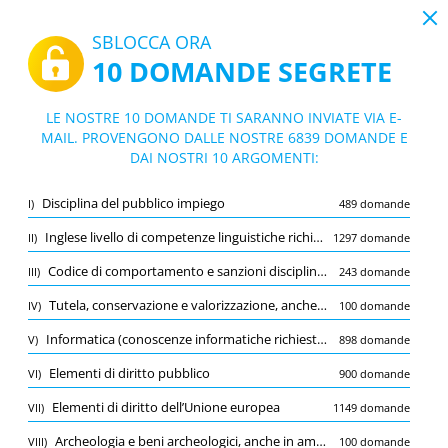
19:43
SBLOCCA ORA
10 DOMANDE SEGRETE
PDF
|
Guida per Concorso pubblico, per esami, per il reclutamento di n. 10 unità di personale non dirigenziale, a tempo pieno e indeterminato, con profilo di Funzionario tecnico (Beni Culturali - Archeologo) - Codice ARCH - Sicilia - Regione Sicilia
Quiz Concorso pubblico, per esami, per i
LE NOSTRE 10 DOMANDE TI SARANNO INVIATE VIA E-
l reclutamento di n. 10 unità di personal
MAIL. PROVENGONO DALLE NOSTRE 6839 DOMANDE E
10/6839 Domande
10 argomenti
DAI NOSTRI 10 ARGOMENTI:
e non dirigenziale, a tempo pieno e inde
Flashcard
terminato, con profilo di Funzionario te
Nuovo
Disciplina del pubblico impiego
I)
489 domande
cnico (Beni Culturali - Archeologo) - Codi
Pratica
Esame
Modalità apprendimento
ce ARCH - Sicilia - Regione Sicilia
Inglese livello di competenze linguistiche richieste di livello B1 del quadro comune europeo di riferimento per le lingue)
II)
1297 domande
Prova gratuita
/
10
Codice di comportamento e sanzioni disciplinari
III)
243 domande
Disciplina del pubblico impiego
(1/489)
Tutela, conservazione e valorizzazione, anche al fine della pubblica fruizione, del patrimonio archeologico
IV)
100 domande
Altro (2)
Informatica (conoscenze informatiche richieste pari al livello di utente avanzato dell’attuale quadro europeo delle competenze digitali)
V)
898 domande
A
INVIA
A
Elementi di diritto pubblico
VI)
900 domande
Elementi di diritto dell’Unione europea
VII)
1149 domande
Archeologia e beni archeologici, anche in ambiente subacqueo, nonché archeologia preventiva
VIII)
100 domande
Salva
Segnala la domanda errata