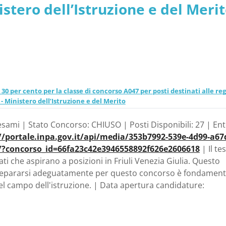
istero dell’Istruzione e del Meri
30 per cento per la classe di concorso A047 per posti destinati alle reg
 - Ministero dell’Istruzione e del Merito
d esami | Stato Concorso: CHIUSO | Posti Disponibili: 27 | Ent
//portale.inpa.gov.it/api/media/353b7992-539e-4d99-a67
o/?concorso_id=66fa23c42e3946558892f626e2606618
| Il te
i che aspirano a posizioni in Friuli Venezia Giulia. Questo
i. Prepararsi adeguatamente per questo concorso è fondament
el campo dell'istruzione. | Data apertura candidature: