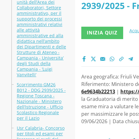
unità dell’Area dei
2939/2025 - F
Collaboratori, Settore
amministrativo, per il
supporto dei processi
amministrativi relativi
alle attività
Acqu
INIZIA QUIZ
amministrative ed alla
didattica nell’ambito
dei Dipartimenti e delle
Strutture di Ateneo -
Campania - Universita’
degli Studi della
Campania - ‘Luigi
Vanvitelli’
Area geografica: Friuli V
Riferimento: Ministero de
Scorrimento GM26
B012 - DDG 2939/2025 -
6e9634b22213
|
https:/
Regione Toscana -
la Graduatoria di merito 
Nazionale - Ministero
esame mira a valutare le
dell’Istruzione - Ufficio
Scolastico Regionale
per massimizzare le poss
per il Lazio
09/06/2026 | Data chius
Usr Calabria- Concorso
per titoli ed esami per