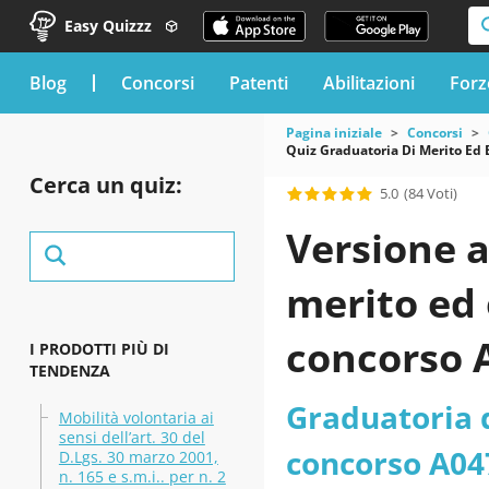
Easy Quizzz
blog
Concorsi
Patenti
Abilitazioni
Forz
Pagina iniziale
Concorsi
Quiz Graduatoria Di Merito Ed E
Cerca un quiz:
5.0
(84 Voti)
Versione a
merito ed 
concorso A
I PRODOTTI PIÙ DI
TENDENZA
Giulia - D
Graduatoria d
Mobilità volontaria ai
sensi dell’art. 30 del
Ministero 
concorso A047
D.Lgs. 30 marzo 2001,
n. 165 e s.m.i.. per n. 2