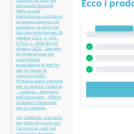
Ecco i prodo
l’accesso ai ruoli del
personale docente
della scuola
dell’infanzia e primaria
su posto comune e di
sostegno, ai sensi del
1
Decreto ministeriale 26
1
ottobre 2023, n. 206 -
D.D.G. n. 2938 del 09
ottobre 2025 - Decreto
di integrazione per
scorrimento
graduatoria di merito
per la classe di
concorso EEEE -
Primaria posto comune
per la regione Calabria
PROVA
- Calabria - Ministero
dell’Istruzione - Ufficio
Scolastico Regionale
per la Calabria
Usr Calabria- Concorso
per titoli ed esami per
l’accesso ai ruoli del
personale docente