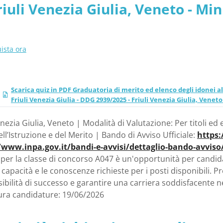
riuli Venezia Giulia, Veneto - Min
ista ora
Scarica quiz in PDF Graduatoria di merito ed elenco degli idonei al 
Friuli Venezia Giulia - DDG 2939/2025 - Friuli Venezia Giulia, Veneto
enezia Giulia, Veneto | Modalità di Valutazione: Per titoli e
ll’Istruzione e del Merito | Bando di Avviso Ufficiale:
https:
/www.inpa.gov.it/bandi-e-avvisi/dettaglio-bando-avvis
per la classe di concorso A047 è un'opportunità per candidat
 capacità e le conoscenze richieste per i posti disponibil
ibilità di successo e garantire una carriera soddisfacente n
ura candidature: 19/06/2026