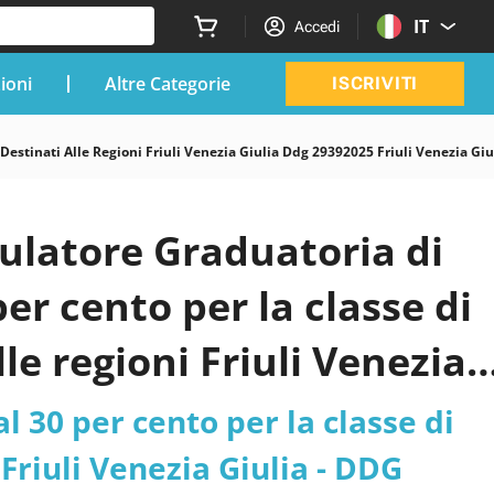
IT
Accedi
zioni
Altre Categorie
ISCRIVITI
Destinati Alle Regioni Friuli Venezia Giulia Ddg 29392025 Friuli Venezia Gi
mulatore Graduatoria di
er cento per la classe di
le regioni Friuli Venezia
zia Giulia, Veneto -
l 30 per cento per la classe di
to
 Friuli Venezia Giulia - DDG