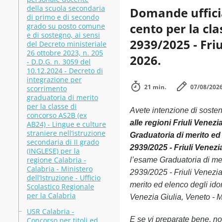
della scuola secondaria
Domande ufficia
di primo e di secondo
cento per la cla
grado su posto comune
e di sostegno, ai sensi
2939/2025 - Friu
del Decreto ministeriale
26 ottobre 2023, n. 205
2026.
- D.D.G. n. 3059 del
10.12.2024 - Decreto di
integrazione per
21 min.
07/08/202
scorrimento
graduatoria di merito
per la classe di
Avete intenzione di soste
concorso AS2B (ex
alle regioni Friuli Venezi
AB24) - Lingue e culture
straniere nell’istruzione
Graduatoria di merito ed 
secondaria di II grado
2939/2025 - Friuli Venezia
(INGLESE) per la
regione Calabria -
l’esame Graduatoria di mer
Calabria - Ministero
2939/2025 - Friuli Venezia
dell’Istruzione - Ufficio
merito ed elenco degli idon
Scolastico Regionale
per la Calabria
Venezia Giulia, Veneto - Mi
USR Calabria -
E se vi preparate bene, non
Concorso per titoli ed