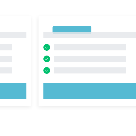
1
1
PROVA ORA!