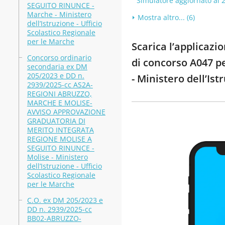
Simulatore aggiornato al 
SEGUITO RINUNCE -
Marche - Ministero
Mostra altro... (6)
dell’Istruzione - Ufficio
Scolastico Regionale
per le Marche
Scarica l’applicazi
Concorso ordinario
di concorso A047 pe
secondaria ex DM
205/2023 e DD n.
- Ministero dell’Is
2939/2025-cc AS2A-
REGIONI ABRUZZO,
MARCHE E MOLISE-
AVVISO APPROVAZIONE
GRADUATORIA DI
MERITO INTEGRATA
REGIONE MOLISE A
SEGUITO RINUNCE -
Molise - Ministero
dell’Istruzione - Ufficio
Scolastico Regionale
per le Marche
C.O. ex DM 205/2023 e
DD n. 2939/2025-cc
BB02-ABRUZZO-