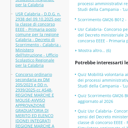
processi amministrativi rel
per la Calabria
Studi della Campania - ‘Lui
USR Calabria - D.D.G. n.
2938 del 09.10.2025 per
Scorrimento GM26 B012 - DD
la classe di concorso
EEEE - Primaria posto
Usr Calabria- Concorso per
comune per la regione
del Decreto ministeriale 2
Calabria - Decreto di
concorso EEEE - Primaria p
Scorrimento - Calabria -
Ministero
Mostra altro... (6)
dell’Istruzione - Ufficio
Scolastico Regionale
Potrebbe interessarti le
per la Calabria
Concorso ordinario
Quiz Mobilità volontaria ai
secondaria ex DM
dei processi amministrativi
205/2023 e DD n.
Studi della Campania - ‘Lui
2939/2025-cc AS48-
REGIONE MARCHE E
Quiz Scorrimento GM26 B012
MOLISE-AVVISO
aggiornato al 2026
APPROVAZIONE
GRADUATORIA DI
Quiz Usr Calabria- Concors
MERITO ED ELENCO
sensi del Decreto minister
IDONEI INTEGRATI
classe di concorso EEEE - P
REGIONE MARCHE A