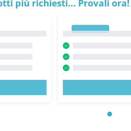
tti più richiesti... Provali ora!
1
1
 ORA!
PROVA ORA!