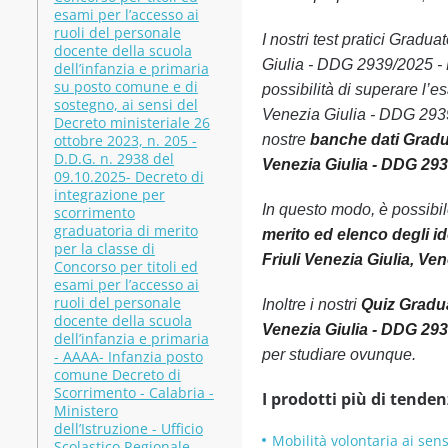
esami per l’accesso ai
ruoli del personale
I nostri test pratici Gradu
docente della scuola
Giulia - DDG 2939/2025 - Fr
dell’infanzia e primaria
su posto comune e di
possibilità di superare l’e
sostegno, ai sensi del
Venezia Giulia - DDG 2939/
Decreto ministeriale 26
ottobre 2023, n. 205 -
nostre
banche dati Gradua
D.D.G. n. 2938 del
Venezia Giulia - DDG 2939
09.10.2025- Decreto di
integrazione per
In questo modo, è possibi
scorrimento
graduatoria di merito
merito ed elenco degli id
per la classe di
Friuli Venezia Giulia, Ven
Concorso per titoli ed
esami per l’accesso ai
ruoli del personale
Inoltre i nostri
Quiz Gradua
docente della scuola
Venezia Giulia - DDG 2939
dell’infanzia e primaria
per studiare ovunque.
- AAAA- Infanzia posto
comune Decreto di
Scorrimento - Calabria -
I prodotti più di tenden
Ministero
dell’Istruzione - Ufficio
Mobilità volontaria ai sens
Scolastico Regionale