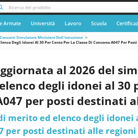
Ricerca del prodotto
e Armate
Università
Lavoro
Scuola
Certifica
Concorsi Simulatore Ministero Dell Istruzione
lenco Degli Idonei Al 30 Per Cento Per La Classe Di Concorso A047 Per Posti 
ggiornata al 2026 del si
elenco degli idonei al 30 p
047 per posti destinati al
DG 2939/2025 - Friuli Vene
i merito ed elenco degli idonei a
dell’Istruzione e del Meri
 per posti destinati alle regioni